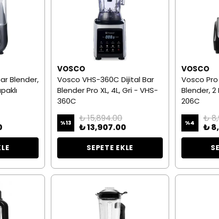
VOSCO
VOSCO
 Bar Blender,
Vosco VHS-360C Dijital Bar
Vosco Pro D
paklı
Blender Pro XL, 4L, Gri - VHS-
Blender, 2 
360C
206C
₺ 15,894.00
₺ 8
%
13
%
4
0
₺ 13,907.00
₺ 8
KLE
SEPETE EKLE
S