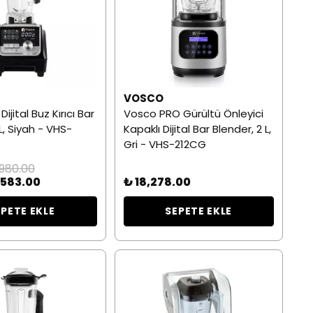
VOSCO
ijital Buz Kırıcı Bar
Vosco PRO Gürültü Önleyici
L, Siyah - VHS-
Kapaklı Dijital Bar Blender, 2 L,
Gri - VHS-212CG
,980.00
,583.00
₺ 18,278.00
EPETE EKLE
SEPETE EKLE