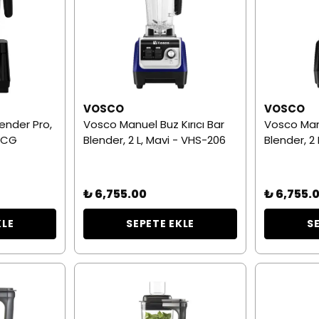
VOSCO
VOSCO
lender Pro,
Vosco Manuel Buz Kırıcı Bar
Vosco Manu
02CG
Blender, 2 L, Mavi - VHS-206
Blender, 2
₺ 6,755.00
₺ 6,755.
KLE
SEPETE EKLE
S