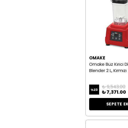
OMAKE
Omake Buz Kırıcı Di
Blender 2 L, Kırmızı
₺ 9,543.00
%
23
₺ 7,371.00
SEPETE E