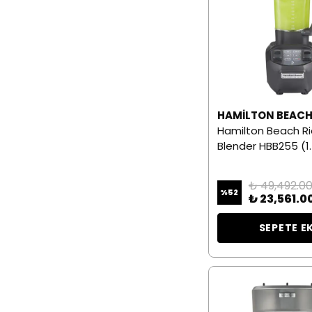
HAMILTON BEAC
Hamilton Beach Ri
Blender HBB255 (1.
₺ 49,492.0
%
52
₺ 23,561.0
SEPETE E