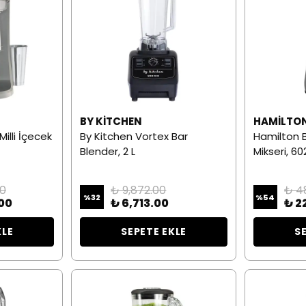
H
BY KITCHEN
HAMILTO
illi İçecek
By Kitchen Vortex Bar
Hamilton 
Blender, 2 L
Mikseri, 6
00
₺ 9,872.00
₺ 4
%
32
%
54
00
₺ 6,713.00
₺ 2
KLE
SEPETE EKLE
S