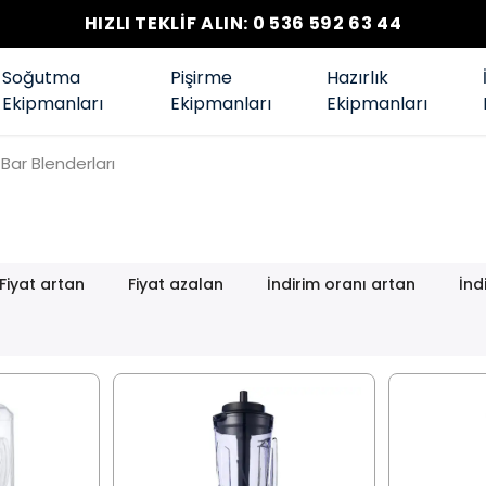
HIZLI TEKLİF ALIN: 0 536 592 63 44
Soğutma
Pişirme
Hazırlık
Ekipmanları
Ekipmanları
Ekipmanları
Bar Blenderları
Fiyat artan
Fiyat azalan
İndirim oranı artan
İnd