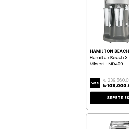
HAMILTON BEAC
Hamilton Beach 3 M
Mikseri, HMD400
₺ 239,560.
%
55
₺ 108,000.
SEPETE E