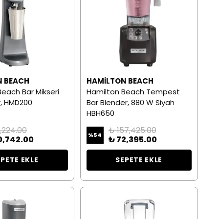
N BEACH
HAMILTON BEACH
each Bar Mikseri
Hamilton Beach Tempest
r, HMD200
Bar Blender, 880 W Siyah
HBH650
1,224.00
₺ 157,425.00
%
54
0,742.00
₺ 72,395.00
EPETE EKLE
SEPETE EKLE