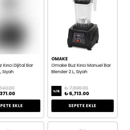
OMAKE
ırıcı Dijital Bar
Omake Buz Kırıcı Manuel Bar
, Siyah
Blender 2 L, Siyah
,543.00
₺ 7,898.00
%
15
,371.00
₺ 6,713.00
EPETE EKLE
SEPETE EKLE