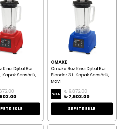
OMAKE
ırıcı Dijital Bar
Omake Buz Kırıcı Dijital Bar
L, Kapak Sensörlü,
Blender 3 L, Kapak Sensörlü,
Mavi
,872.00
₺ 9,872.00
%
24
,503.00
₺ 7,503.00
EPETE EKLE
SEPETE EKLE