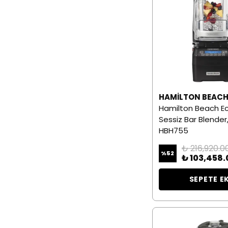
HAMILTON BEAC
Hamilton Beach Ec
Sessiz Bar Blender,
HBH755
₺ 216,920.0
%
52
₺ 103,458.
SEPETE E