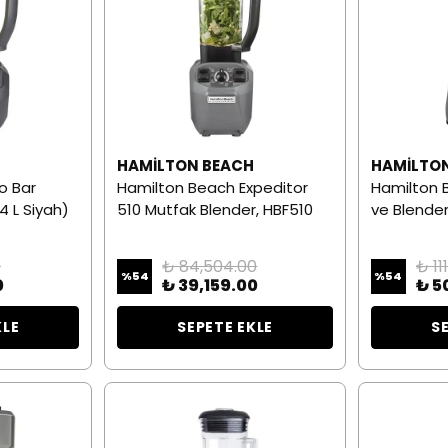
H
HAMILTON BEACH
HAMILTO
o Bar
Hamilton Beach Expeditor
Hamilton B
4 L Siyah)
510 Mutfak Blender, HBF510
ve Blende
0
₺ 84,504.00
₺ 11
%
54
%
54
0
₺ 39,159.00
₺ 5
KLE
SEPETE EKLE
S