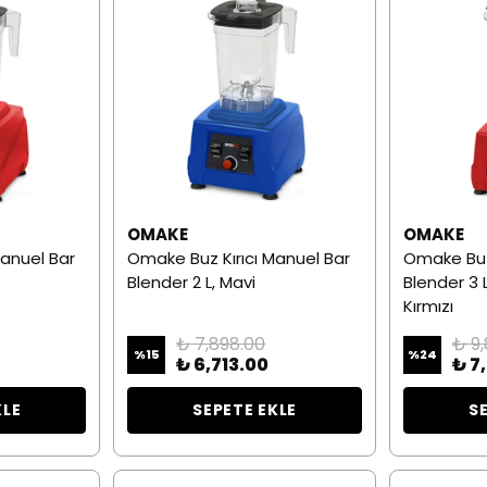
OMAKE
OMAKE
Manuel Bar
Omake Buz Kırıcı Manuel Bar
Omake Buz K
Blender 2 L, Mavi
Blender 3 
Kırmızı
₺ 7,898.00
₺ 9
%
15
%
24
₺ 6,713.00
₺ 7
KLE
SEPETE EKLE
S