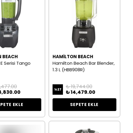
N BEACH
HAMILTON BEACH
 Serisi Tango
Hamilton Beach Bar Blender,
1.3 L (HBB908R)
1,477.00
₺ 19,744.00
%
27
8,830.00
₺ 14,479.00
EPETE EKLE
SEPETE EKLE