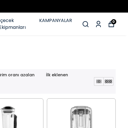
İçecek
KAMPANYALAR
0
Ekipmanları
irim oranı azalan
İlk eklenen