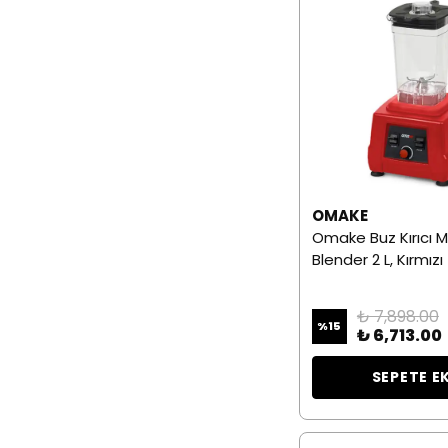
OMAKE
Omake Buz Kırıcı 
Blender 2 L, Kırmızı
₺ 7,898.00
%
15
₺ 6,713.00
SEPETE E