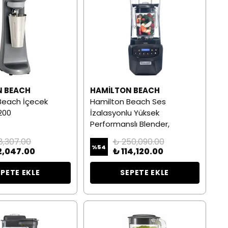
N BEACH
HAMILTON BEACH
Beach İçecek
Hamilton Beach Ses
0200
İzalasyonlu Yüksek
Performanslı Blender,
HBH855
8,307.00
₺ 250,090.00
%
54
2,047.00
₺ 114,120.00
EPETE EKLE
SEPETE EKLE