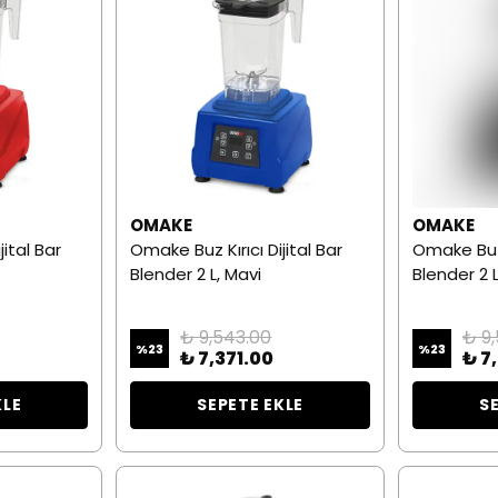
OMAKE
OMAKE
jital Bar
Omake Buz Kırıcı Dijital Bar
Omake Buz K
Blender 2 L, Mavi
Blender 2 L
₺ 9,543.00
₺ 9
%
23
%
23
₺ 7,371.00
₺ 7
KLE
SEPETE EKLE
S