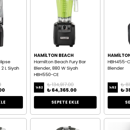
H
HAMILTON BEACH
HAMILTO
lipse
Hamilton Beach Fury Bar
HBH455-CE
 2 L Siyah
Blender, 880 W Siyah
Blender
HBH550-CE
0
₺ 134,917.00
₺ 8
%
52
%
52
00
₺ 64,365.00
₺ 3
KLE
SEPETE EKLE
S