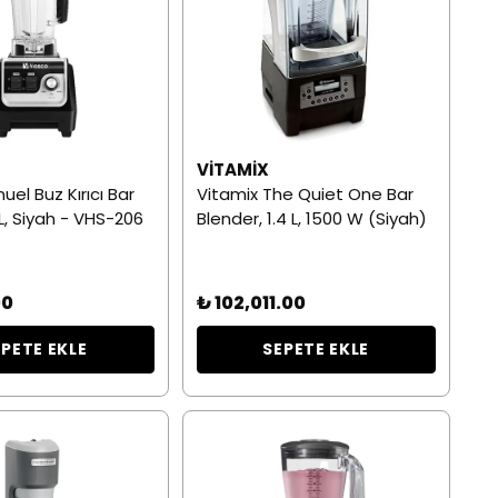
VITAMIX
el Buz Kırıcı Bar
Vitamix The Quiet One Bar
 L, Siyah - VHS-206
Blender, 1.4 L, 1500 W (Siyah)
00
₺ 102,011.00
EPETE EKLE
SEPETE EKLE