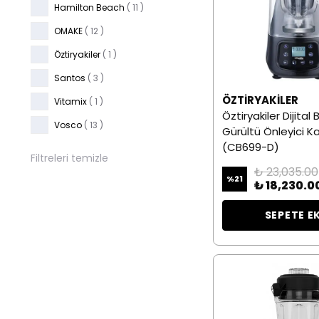
Hamilton Beach
( 11 )
OMAKE
( 12 )
Öztiryakiler
( 1 )
Santos
( 3 )
ÖZTIRYAKILER
Vitamix
( 1 )
Öztiryakiler Dijital
Vosco
( 13 )
Gürültü Önleyici Ka
(CB699-D)
Filtreleri temizle
₺ 23,035.00
%
21
₺ 18,230.0
SEPETE E