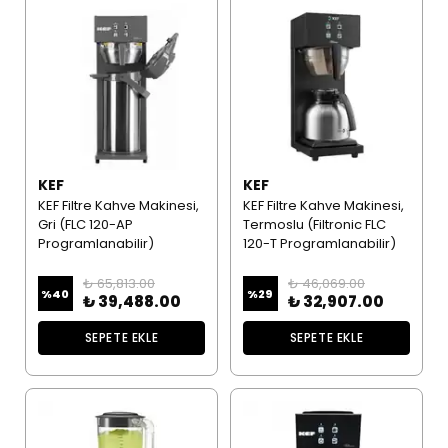
KEF
KEF
KEF Filtre Kahve Makinesi,
KEF Filtre Kahve Makinesi,
Gri (FLC 120-AP
Termoslu (Filtronic FLC
Programlanabilir)
120-T Programlanabilir)
₺ 65,813.00
₺ 46,069.00
%
40
%
29
₺ 39,488.00
₺ 32,907.00
SEPETE EKLE
SEPETE EKLE