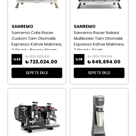
SANREMO
SANREMO
Sanremo Cafe Racer
Sanremo Racer Naked
Custom Tam Otomatik
Multiboiler Tam Otomatik
Espresso Kahve Makinesi,
Espresso Kahve Makinesi,
2 Gruplu, Beyaz-Ahşap
2 Gruplu, Siyah
₺ 921,385.00
₺ 789,759.00
%
22
%
18
₺ 723,024.00
₺ 645,694.00
SEPETE EKLE
SEPETE EKLE