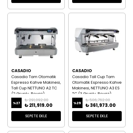
CASADIO
CASADIO
Casadio Tam Otomatik
Casadio Tall Cup Tam
Espresso Kahve Makinesi,
Otomatik Espresso Kahve
Tall Cup NETTUNO A2 TC
Makinesi, NETTUNO A3 ES
(2 Gruplu, Beyaz)
TC (3 Gruplu, Beyaz)
₺ 291,092.00
₺ 506,762.00
%
27
%
29
₺ 211,919.00
₺ 361,973.00
SEPETE EKLE
SEPETE EKLE