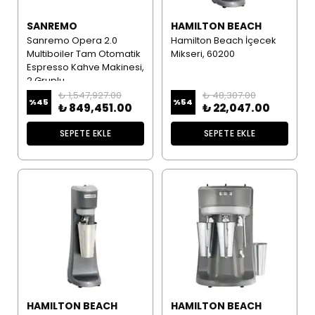
SANREMO
HAMILTON BEACH
Sanremo Opera 2.0
Hamilton Beach İçecek
Multiboiler Tam Otomatik
Mikseri, 60200
Espresso Kahve Makinesi,
2 Gruplu
₺ 1,547,927.00
₺ 48,307.00
%
45
%
54
₺ 849,451.00
₺ 22,047.00
SEPETE EKLE
SEPETE EKLE
HAMILTON BEACH
HAMILTON BEACH