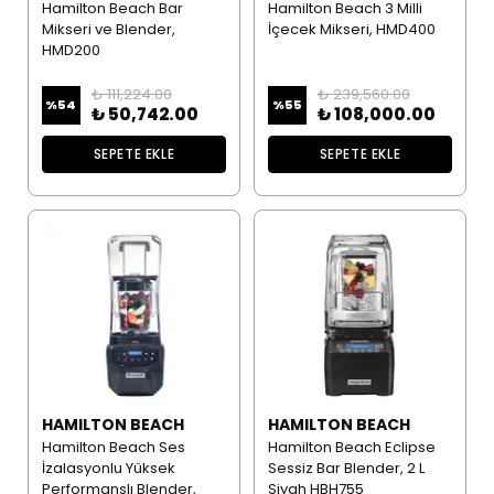
Hamilton Beach Bar
Hamilton Beach 3 Milli
Mikseri ve Blender,
İçecek Mikseri, HMD400
HMD200
₺ 111,224.00
₺ 239,560.00
%
54
%
55
₺ 50,742.00
₺ 108,000.00
SEPETE EKLE
SEPETE EKLE
HAMILTON BEACH
HAMILTON BEACH
Hamilton Beach Ses
Hamilton Beach Eclipse
İzalasyonlu Yüksek
Sessiz Bar Blender, 2 L
Performanslı Blender,
Siyah HBH755