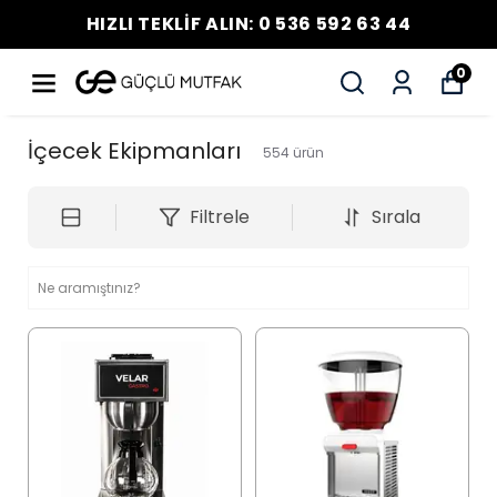
HIZLI TEKLİF ALIN: 0 536 592 63 44
0
İçecek Ekipmanları
554
ürün
Filtrele
Sırala