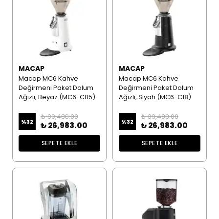
MACAP
MACAP
Macap MC6 Kahve
Macap MC6 Kahve
Değirmeni Paket Dolum
Değirmeni Paket Dolum
Ağızlı, Beyaz (MC6-C05)
Ağızlı, Siyah (MC6-C18)
₺ 39,488.00
₺ 39,488.00
%
32
%
32
₺ 26,983.00
₺ 26,983.00
SEPETE EKLE
SEPETE EKLE