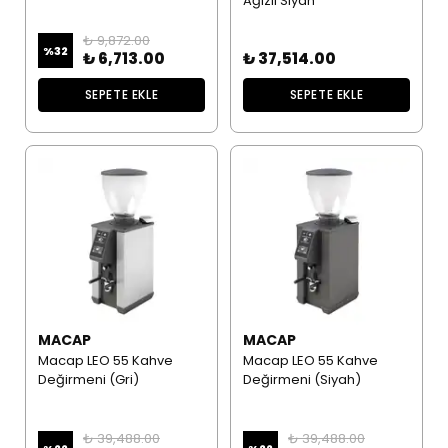
Ağızlı Siyah
₺ 9,872.00
%
32
₺ 6,713.00
₺ 37,514.00
SEPETE EKLE
SEPETE EKLE
MACAP
MACAP
Macap LEO 55 Kahve
Macap LEO 55 Kahve
Değirmeni (Gri)
Değirmeni (Siyah)
₺ 39,488.00
₺ 39,488.00