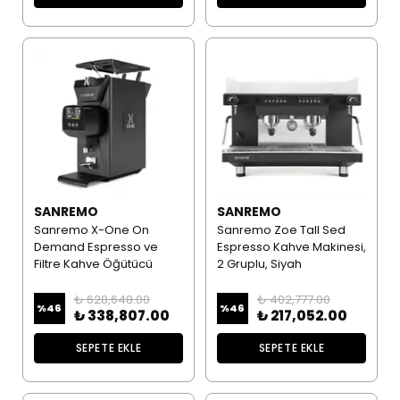
SANREMO
SANREMO
Sanremo X-One On
Sanremo Zoe Tall Sed
Demand Espresso ve
Espresso Kahve Makinesi,
Filtre Kahve Öğütücü
2 Gruplu, Siyah
₺ 628,648.00
₺ 402,777.00
%
46
%
46
₺ 338,807.00
₺ 217,052.00
SEPETE EKLE
SEPETE EKLE