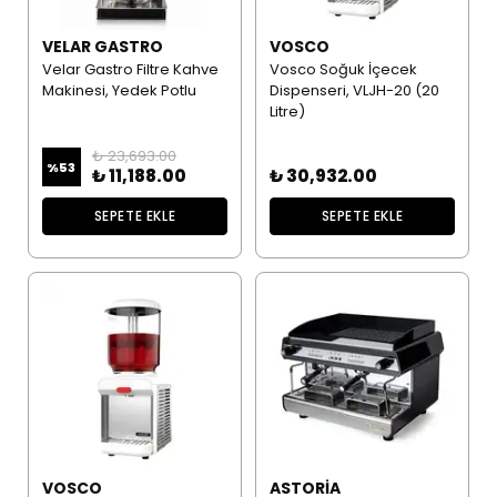
VELAR GASTRO
VOSCO
Velar Gastro Filtre Kahve
Vosco Soğuk İçecek
Makinesi, Yedek Potlu
Dispenseri, VLJH-20 (20
Litre)
₺ 23,693.00
%
53
₺ 11,188.00
₺ 30,932.00
SEPETE EKLE
SEPETE EKLE
VOSCO
ASTORIA