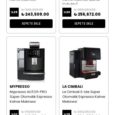
Çubuklu)
₺ 342,229.00
₺ 365,263.00
%
29
%
30
₺ 243,509.00
₺ 256,672.00
SEPETE EKLE
SEPETE EKLE
MYPRESSO
LA CIMBALI
Mypresso AUTO11-PRO
La Cimbali S-Lite Süper
Süper Otomatik Espresso
Otomatik Espresso Kahve
Kahve Makinesi
Makinesi
₺ 178,551.00
₺ 263,253.00
%
32
%
28