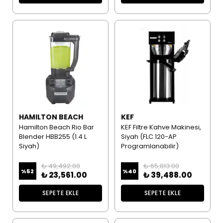
HAMILTON BEACH
KEF
Hamilton Beach Rio Bar
KEF Filtre Kahve Makinesi,
Blender HBB255 (1.4 L
Siyah (FLC 120-AP
Siyah)
Programlanabilir)
₺ 49,492.00
₺ 65,813.00
%
52
%
40
₺ 23,561.00
₺ 39,488.00
SEPETE EKLE
SEPETE EKLE