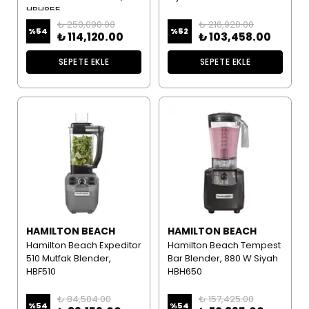
HBH855
₺ 250,090.00
₺ 216,920.00
%
54
%
52
₺ 114,120.00
₺ 103,458.00
SEPETE EKLE
SEPETE EKLE
HAMILTON BEACH
HAMILTON BEACH
Hamilton Beach Expeditor
Hamilton Beach Tempest
510 Mutfak Blender,
Bar Blender, 880 W Siyah
HBF510
HBH650
₺ 84,504.00
₺ 157,425.00
%
54
%
54