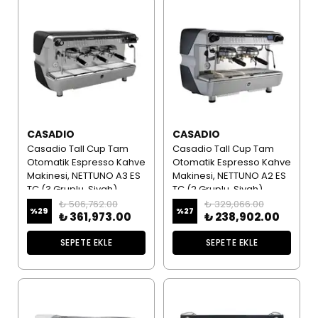
CASADIO
CASADIO
Casadio Tall Cup Tam
Casadio Tall Cup Tam
Otomatik Espresso Kahve
Otomatik Espresso Kahve
Makinesi, NETTUNO A3 ES
Makinesi, NETTUNO A2 ES
TC (3 Gruplu, Siyah)
TC (2 Gruplu, Siyah)
₺ 506,762.00
₺ 329,066.00
%
29
%
27
₺ 361,973.00
₺ 238,902.00
SEPETE EKLE
SEPETE EKLE