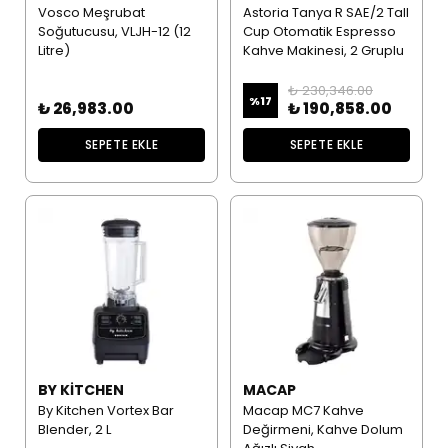
Vosco Meşrubat
Astoria Tanya R SAE/2 Tall
Soğutucusu, VLJH-12 (12
Cup Otomatik Espresso
Litre)
Kahve Makinesi, 2 Gruplu
₺ 230,346.00
%
17
₺ 26,983.00
₺ 190,858.00
SEPETE EKLE
SEPETE EKLE
BY KITCHEN
MACAP
By Kitchen Vortex Bar
Macap MC7 Kahve
Blender, 2 L
Değirmeni, Kahve Dolum