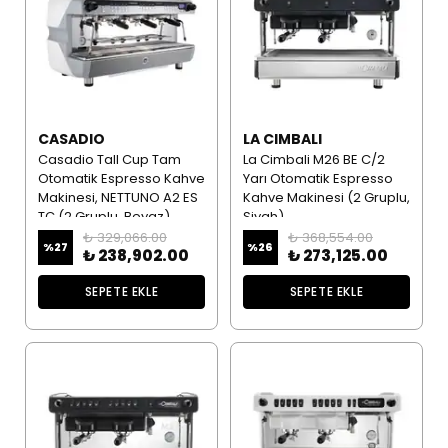
CASADIO
LA CIMBALI
Casadio Tall Cup Tam
La Cimbali M26 BE C/2
Otomatik Espresso Kahve
Yarı Otomatik Espresso
Makinesi, NETTUNO A2 ES
Kahve Makinesi (2 Gruplu,
TC (2 Gruplu, Beyaz)
Siyah)
₺ 329,066.00
₺ 368,554.00
%
27
%
26
₺ 238,902.00
₺ 273,125.00
SEPETE EKLE
SEPETE EKLE