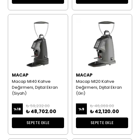
MACAP
MACAP
Macap MI40 Kahve
Macap MI20 Kahve
Değirmeni, Dijital Ekran
Değirmeni, Dijital Ekran
(Siyah)
(Gri)
₺ 59,232.00
₺ 46,069.00
%
18
%
9
₺ 48,702.00
₺ 42,120.00
SEPETE EKLE
SEPETE EKLE