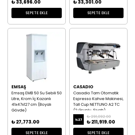
₺ 33,696.00
₺ 33,301.00
SEPETE EKLE
SEPETE EKLE
EMSAŞ
CASADIO
Emsaş EMB 50 Su Sebili 50
Casadio Tam Otomatik
Litre, Krom İç Kazanlı
Espresso Kahve Makinesi,
41x47x127 cm (Boyalı
Tall Cup NETTUNO A2 TC
Gövde)
(2 Gruplu, Siyah)
₺ 291,092.00
%
27
₺ 27,773.00
₺ 211,919.00
SEPETE EKLE
SEPETE EKLE