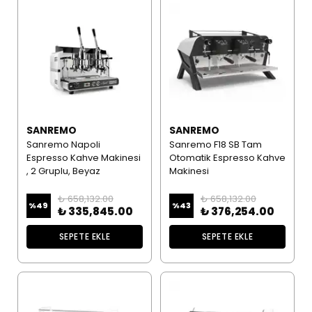
SANREMO
SANREMO
Sanremo Napoli
Sanremo F18 SB Tam
Espresso Kahve Makinesi
Otomatik Espresso Kahve
, 2 Gruplu, Beyaz
Makinesi
₺ 658,132.00
₺ 658,132.00
%
49
%
43
₺ 335,845.00
₺ 376,254.00
SEPETE EKLE
SEPETE EKLE