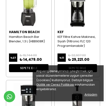
HAMILTON BEACH
KEF
Hamilton Beach Bar
KEF Filtre Kahve Makinesi,
Blender, 1.3 L (HBB908R)
Siyah (Filtronic FLC 120
Programlanabilir)
₺ 19,744.00
₺ 32,907.00
%
27
%
11
₺ 14,479.00
₺ 29,221.00
SEPETE EKLE
SEPETE EKLE
Alışveriş deneyiminizi iyileştirmek için
yasal düzenlemelere uygun çerezler
(cookies) kullanıyoruz. Detaylı bilgiye
Gizlilik ve Çerez Politikası
sayfamızdan
erişebilirsiniz.
Anladım