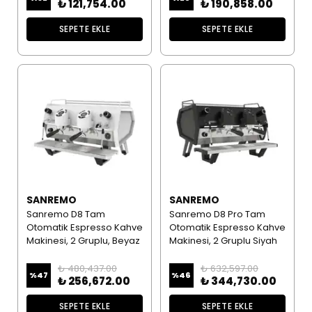
₺ 121,754.00
₺ 190,858.00
SEPETE EKLE
SEPETE EKLE
SANREMO
SANREMO
Sanremo D8 Tam
Sanremo D8 Pro Tam
Otomatik Espresso Kahve
Otomatik Espresso Kahve
Makinesi, 2 Gruplu, Beyaz
Makinesi, 2 Gruplu Siyah
₺ 480,437.00
₺ 632,597.00
%
47
%
46
₺ 256,672.00
₺ 344,730.00
SEPETE EKLE
SEPETE EKLE