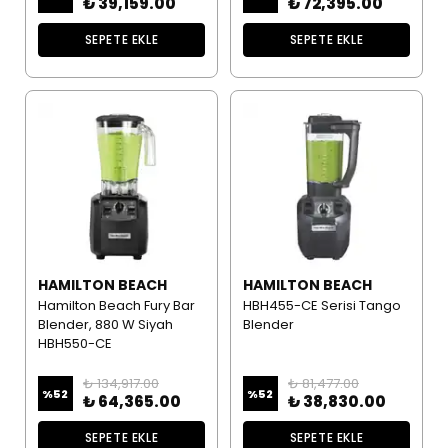
₺ 39,159.00
₺ 72,395.00
SEPETE EKLE
SEPETE EKLE
HAMILTON BEACH
HAMILTON BEACH
Hamilton Beach Fury Bar
HBH455-CE Serisi Tango
Blender, 880 W Siyah
Blender
HBH550-CE
₺ 134,917.00
₺ 81,477.00
%
52
%
52
₺ 64,365.00
₺ 38,830.00
SEPETE EKLE
SEPETE EKLE