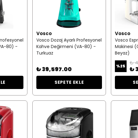
Vosco
Vosco
Profesyonel
Vosco Dozaj Ayarlı Profesyonel
Vosco Esp
VA-80) -
Kahve Değirmeni (VA-80) -
Makinesi (
Turkuaz
Beyaz)
₺ 4
%
25
₺ 39,597.00
₺ 
KLE
SEPETE EKLE
S