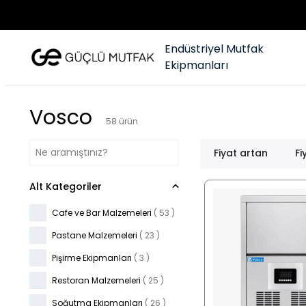
Endüstriyel Mutfak
Ekipmanları
Vosco
58
ürün
Fiyat artan
Fi
Alt Kategoriler
Cafe ve Bar Malzemeleri
(
53
)
Pastane Malzemeleri
(
23
)
Pişirme Ekipmanları
(
3
)
Restoran Malzemeleri
(
25
)
Soğutma Ekipmanları
(
26
)