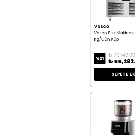
Vosco
Vosco Buz Makinesi
Kg/Gün Küp
₺ 70,140.0
%
21
₺ 55,283
SEPETE E