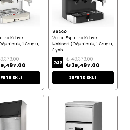
Vosco
resso Kahve
Vosco Espresso Kahve
Öğütücülü, 1 Gruplu,
Makinesi (Öğütücülü, 1 Gruplu,
Siyah)
8,373.00
₺ 48,373.00
%
25
36,487.00
₺ 36,487.00
EPETE EKLE
SEPETE EKLE