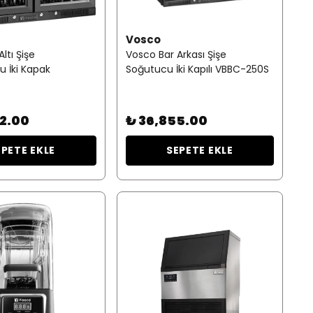
Vosco
ltı Şişe
Vosco Bar Arkası Şişe
 İki Kapak
Soğutucu İki Kapılı VBBC-250S
2.00
₺ 36,855.00
EPETE EKLE
SEPETE EKLE