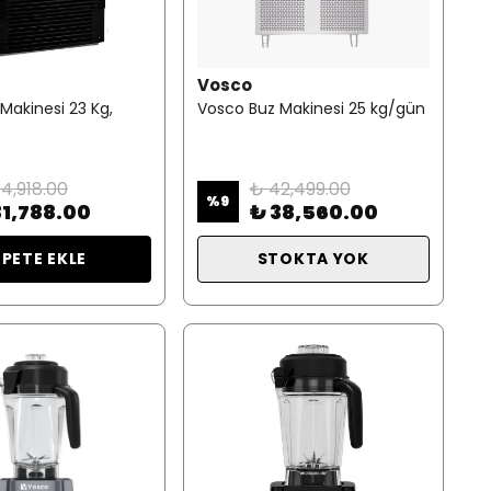
Vosco
Makinesi 23 Kg,
Vosco Buz Makinesi 25 kg/gün
4,918.00
₺ 42,499.00
%
9
31,788.00
₺ 38,560.00
EPETE EKLE
STOKTA YOK