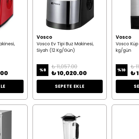
Vosco
Vosco
akinesi,
Vosco Ev Tipi Buz Makinesi,
Vosco Küp 
Siyah (12 Kg/Gün)
kg/gün
₺ 11,057.00
₺ 1
%
9
%
10
.00
₺ 10,020.00
₺ 
KLE
SEPETE EKLE
S