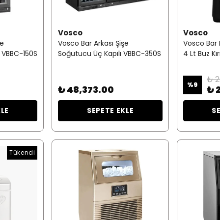
Vosco
Vosco
şe
Vosco Bar Arkası Şişe
Vosco Bar 
ı VBBC-150S
Soğutucu Üç Kapılı VBBC-350S
4 Lt Buz Kır
₺ 2
%
9
₺ 48,373.00
₺ 
KLE
SEPETE EKLE
S
Tükendi