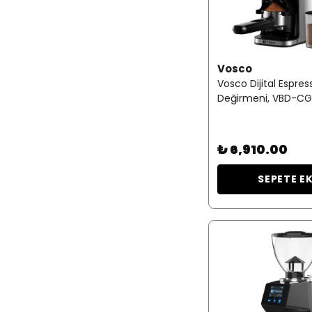
Vosco
Vosco Dijital Espre
Değirmeni, VBD-CG
₺ 6,910.00
SEPETE E