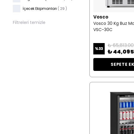
İçecek Ekipmanları
(
29
)
Vosco
Filtreleri temizle
Vosco 30 Kg Buz Ma
VSC-30C
₺ 65,813.00
%
33
₺ 44,095
SEPETE E