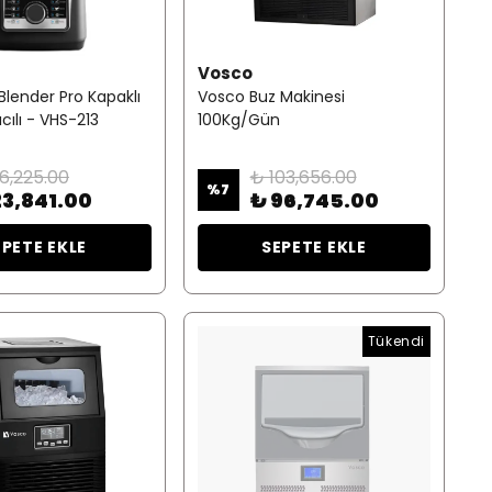
Vosco
Blender Pro Kapaklı
Vosco Buz Makinesi
ıcılı - VHS-213
100Kg/Gün
6,225.00
₺ 103,656.00
%
7
23,841.00
₺ 96,745.00
EPETE EKLE
SEPETE EKLE
Tükendi