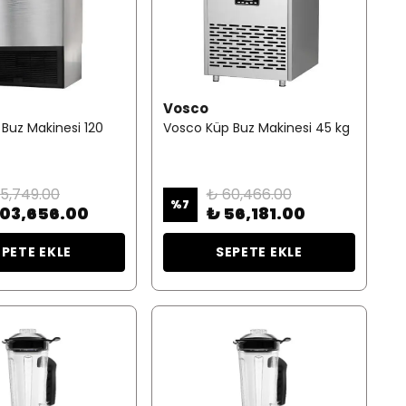
Vosco
Buz Makinesi 120
Vosco Küp Buz Makinesi 45 kg
15,749.00
₺ 60,466.00
%
7
103,656.00
₺ 56,181.00
EPETE EKLE
SEPETE EKLE