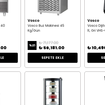
Vosco
Vosco
 40
Vosco Buz Makinesi 45
Vosco Dijit
Kg/Gün
lt, Gri VH
0
₺ 71,177.00
%
21
.00
₺ 56,181.00
₺ 10,49
KLE
SEPETE EKLE
S