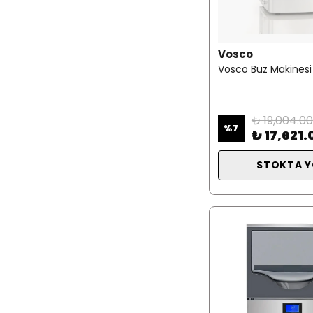
Vosco
Vosco Buz Makinesi
₺ 19,004.00
%
7
₺ 17,621.
STOKTA 