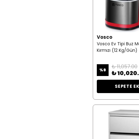
Vosco
Vosco Ev Tipi Buz M
Kırmızı (12 Kg/Gün)
₺ 11,057.00
%
9
₺ 10,020
SEPETE E