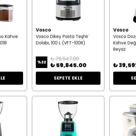
Vosco
Vosco
sso Kahve
Vosco Dikey Pasta Teşhir
Vosco Doza
018
Dolabı, 100 L (VFT-100R)
Kahve Değ
Beyaz
₺ 76,547.00
%
22
₺ 59,845.00
₺ 39,59
KLE
SEPETE EKLE
S