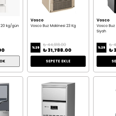
Vosco
Vosco
 20 kg/gün
Vosco Buz Makinesi 23 Kg
Vosco Buz 
Siyah
₺ 44,918.00
₺ 4
%
29
%
29
00
₺ 31,788.00
₺ 
YOK
SEPETE EKLE
S