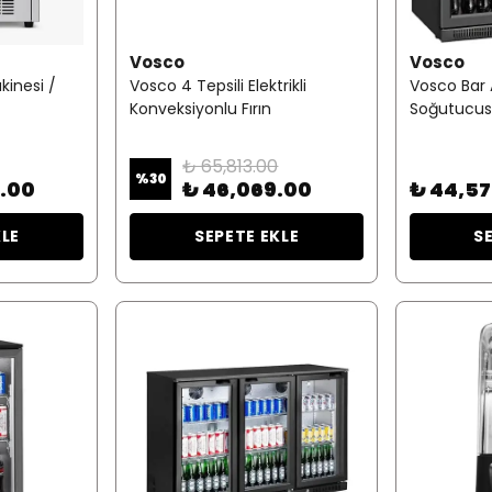
Vosco
Vosco
kinesi /
Vosco 4 Tepsili Elektrikli
Vosco Bar A
Konveksiyonlu Fırın
Soğutucusu
₺ 65,813.00
%
30
.00
₺ 46,069.00
₺ 44,57
KLE
SEPETE EKLE
S