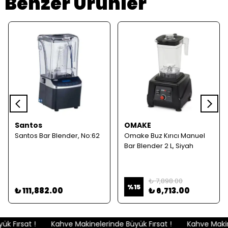
Benzer Ürünler
Santos
OMAKE
Santos Bar Blender, No:62
Omake Buz Kırıcı Manuel
Bar Blender 2 L, Siyah
₺ 7,898.00
%
15
₺ 111,882.00
₺ 6,713.00
 Fırsat !
Kahve Makinelerinde Büyük Fırsat !
Kahve Makine