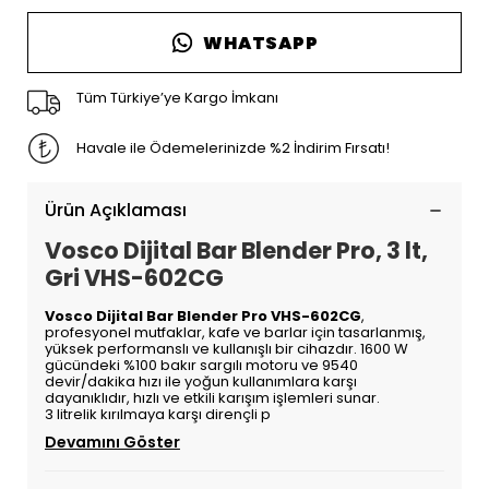
WHATSAPP
Tüm Türkiye’ye Kargo İmkanı
Havale ile Ödemelerinizde %2 İndirim Fırsatı!
Ürün Açıklaması
Vosco Dijital Bar Blender Pro, 3 lt,
Gri VHS-602CG
Vosco Dijital Bar Blender Pro VHS-602CG
,
profesyonel mutfaklar, kafe ve barlar için tasarlanmış,
yüksek performanslı ve kullanışlı bir cihazdır. 1600 W
gücündeki %100 bakır sargılı motoru ve 9540
devir/dakika hızı ile yoğun kullanımlara karşı
dayanıklıdır, hızlı ve etkili karışım işlemleri sunar.
3 litrelik kırılmaya karşı dirençli p
Devamını Göster