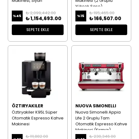
Makinesi, Siyah
Makinesi (2 Gruplu
Yüksek Şase)
₺ 2,099,442.00
₺ 195,465.00
%
45
%
15
₺ 1,154,693.00
₺ 166,507.00
SEPETE EKLE
SEPETE EKLE
ÖZTIRYAKILER
NUOVA SIMONELLI
Öztiryakiler K95L Süper
Nuova Simonelli Appia
Otomatik Espresso Kahve
Life 2 Gruplu Tam
Makinesi
Otomatik Espresso Kahve
Makinesi (Kırmızı)
₺ 111,882.00
₺ 230,346.00