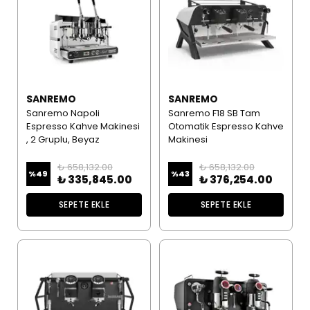
SANREMO
SANREMO
Sanremo Napoli
Sanremo F18 SB Tam
Espresso Kahve Makinesi
Otomatik Espresso Kahve
, 2 Gruplu, Beyaz
Makinesi
₺ 658,132.00
₺ 658,132.00
%
49
%
43
₺ 335,845.00
₺ 376,254.00
SEPETE EKLE
SEPETE EKLE