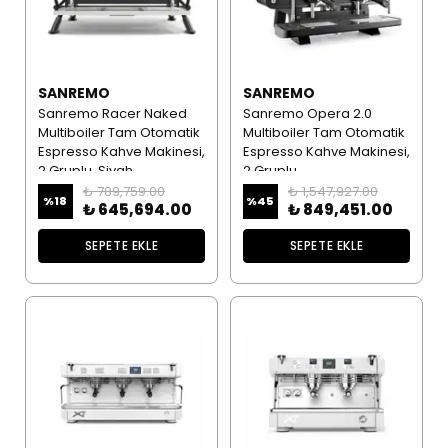
SANREMO
SANREMO
Sanremo Racer Naked
Sanremo Opera 2.0
Multiboiler Tam Otomatik
Multiboiler Tam Otomatik
Espresso Kahve Makinesi,
Espresso Kahve Makinesi,
2 Gruplu, Siyah
2 Gruplu
₺ 789,759.00
₺ 1,547,927.00
%
18
%
45
₺ 645,694.00
₺ 849,451.00
SEPETE EKLE
SEPETE EKLE