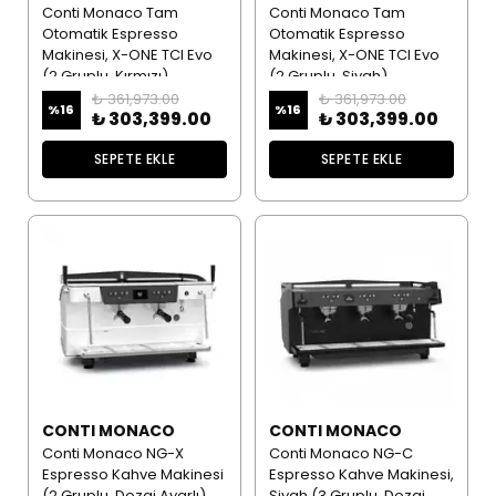
Conti Monaco Tam
Conti Monaco Tam
Otomatik Espresso
Otomatik Espresso
Makinesi, X-ONE TCI Evo
Makinesi, X-ONE TCI Evo
(2 Gruplu, Kırmızı)
(2 Gruplu, Siyah)
₺ 361,973.00
₺ 361,973.00
%
16
%
16
₺ 303,399.00
₺ 303,399.00
SEPETE EKLE
SEPETE EKLE
CONTI MONACO
CONTI MONACO
Conti Monaco NG-X
Conti Monaco NG-C
Espresso Kahve Makinesi
Espresso Kahve Makinesi,
(2 Gruplu, Dozaj Ayarlı)
Siyah (3 Gruplu, Dozaj