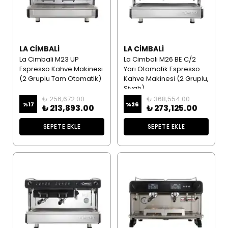
LA CIMBALI
LA CIMBALI
La Cimbali M23 UP
La Cimbali M26 BE C/2
Espresso Kahve Makinesi
Yarı Otomatik Espresso
(2 Gruplu Tam Otomatik)
Kahve Makinesi (2 Gruplu,
Siyah)
₺ 256,672.00
₺ 368,554.00
%
17
%
26
₺ 213,893.00
₺ 273,125.00
SEPETE EKLE
SEPETE EKLE