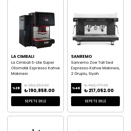
LA CIMBALI
SANREMO
La Cimbali S-Lite Süper
Sanremo Zoe Tall Sed
Otomatik Espresso Kahve
Espresso Kahve Makinesi,
Makinesi
2 Gruplu, Siyah
₺ 263,253.00
₺ 402,777.00
%
28
%
46
₺ 190,858.00
₺ 217,052.00
SEPETE EKLE
SEPETE EKLE