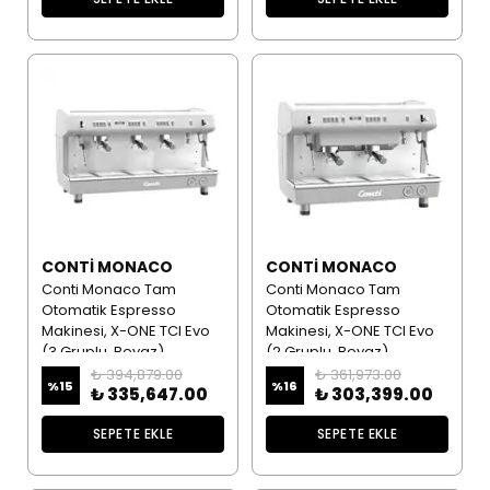
CONTI MONACO
CONTI MONACO
Conti Monaco Tam
Conti Monaco Tam
Otomatik Espresso
Otomatik Espresso
Makinesi, X-ONE TCI Evo
Makinesi, X-ONE TCI Evo
(3 Gruplu, Beyaz)
(2 Gruplu, Beyaz)
₺ 394,879.00
₺ 361,973.00
%
15
%
16
₺ 335,647.00
₺ 303,399.00
SEPETE EKLE
SEPETE EKLE