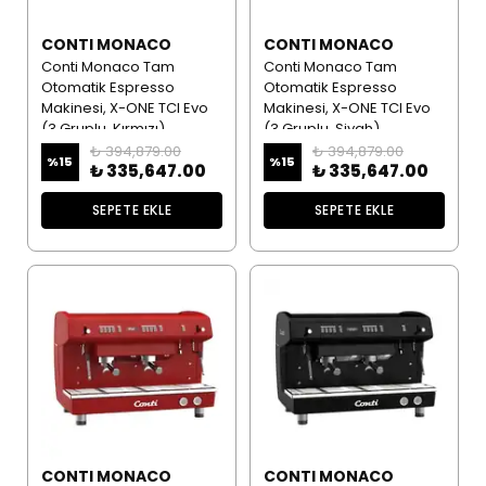
CONTI MONACO
CONTI MONACO
Conti Monaco Tam
Conti Monaco Tam
Otomatik Espresso
Otomatik Espresso
Makinesi, X-ONE TCI Evo
Makinesi, X-ONE TCI Evo
(3 Gruplu, Kırmızı)
(3 Gruplu, Siyah)
₺ 394,879.00
₺ 394,879.00
%
15
%
15
₺ 335,647.00
₺ 335,647.00
SEPETE EKLE
SEPETE EKLE
CONTI MONACO
CONTI MONACO