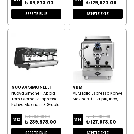
%
22
%
22
₺ 86,873.00
₺ 179,670.00
SEPETE EKLE
SEPETE EKLE
NUOVA SIMONELLI
VBM
Nuova Simonelli Appia
VBM Lollo Espresso Kahve
Tam Otomatik Espresso
Makinesi (1 Gruplu, Inox)
Kahve Makinesi, 3 Gruplu
₺ 329,066.00
₺ 148,080.00
%
12
%
14
₺ 289,578.00
₺ 127,678.00
SEPETE EKLE
SEPETE EKLE