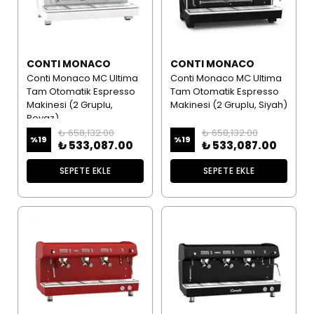
CONTI MONACO
CONTI MONACO
Conti Monaco MC Ultima
Conti Monaco MC Ultima
Tam Otomatik Espresso
Tam Otomatik Espresso
Makinesi (2 Gruplu,
Makinesi (2 Gruplu, Siyah)
Beyaz)
₺ 658,132.00
₺ 658,132.00
%
19
%
19
₺ 533,087.00
₺ 533,087.00
SEPETE EKLE
SEPETE EKLE