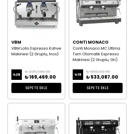
VBM
CONTI MONACO
VBM Lollo Espresso Kahve
Conti Monaco MC Ultima
Makinesi (2 Gruplu, Inox)
Tam Otomatik Espresso
Makinesi (2 Gruplu, Gri)
₺ 230,346.00
₺ 658,132.00
%
26
%
19
₺ 169,469.00
₺ 533,087.00
SEPETE EKLE
SEPETE EKLE