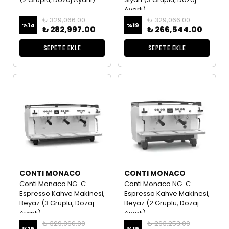
Ayarlı)
₺ 329,066.00
₺ 329,066.00
%
14
%
19
₺ 282,997.00
₺ 266,544.00
SEPETE EKLE
SEPETE EKLE
CONTI MONACO
CONTI MONACO
Conti Monaco NG-C
Conti Monaco NG-C
Espresso Kahve Makinesi,
Espresso Kahve Makinesi,
Beyaz (3 Gruplu, Dozaj
Beyaz (2 Gruplu, Dozaj
Ayarlı)
Ayarlı)
₺ 329,066.00
₺ 263,253.00
%
19
%
19