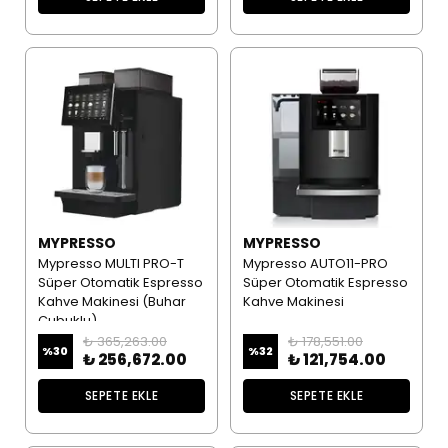
MYPRESSO
MYPRESSO
Mypresso MULTI PRO-T
Mypresso AUTO11-PRO
Süper Otomatik Espresso
Süper Otomatik Espresso
Kahve Makinesi (Buhar
Kahve Makinesi
Çubuklu)
₺ 365,263.00
₺ 178,551.00
%
30
%
32
₺ 256,672.00
₺ 121,754.00
SEPETE EKLE
SEPETE EKLE