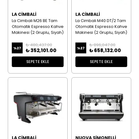
LA CIMBALI
LA CIMBALI
La Cimbali M26 BE Tam
La Cimbali M40 DT/2 Tam
Otomatik Espresso Kahve
Otomatik Espresso Kahve
Makinesi (2 Gruplu, Siyah)
Makinesi (2 Gruplu, Siyah)
₺ 480,437.00
₺ 896,047.00
%
27
%
27
₺ 352,101.00
₺ 658,132.00
SEPETE EKLE
SEPETE EKLE
LA CIMBALI
NUOVA SIMONELLI