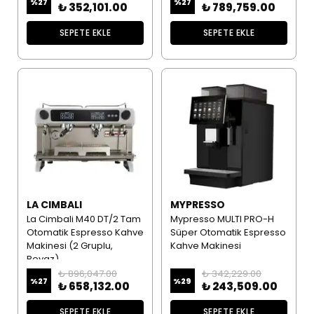
%
27
%
27
₺ 352,101.00
₺ 789,759.00
SEPETE EKLE
SEPETE EKLE
LA CIMBALI
MYPRESSO
La Cimbali M40 DT/2 Tam
Mypresso MULTI PRO-H
Otomatik Espresso Kahve
Süper Otomatik Espresso
Makinesi (2 Gruplu,
Kahve Makinesi
Beyaz)
₺ 896,047.00
₺ 342,229.00
%
27
%
29
₺ 658,132.00
₺ 243,509.00
SEPETE EKLE
SEPETE EKLE