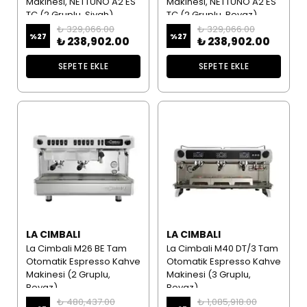
Makinesi, NETTUNO A2 ES
Makinesi, NETTUNO A2 ES
TC (2 Gruplu, Siyah)
TC (2 Gruplu, Beyaz)
₺ 329,066.00
₺ 329,066.00
%
27
%
27
₺ 238,902.00
₺ 238,902.00
SEPETE EKLE
SEPETE EKLE
LA CIMBALI
LA CIMBALI
La Cimbali M26 BE Tam
La Cimbali M40 DT/3 Tam
Otomatik Espresso Kahve
Otomatik Espresso Kahve
Makinesi (2 Gruplu,
Makinesi (3 Gruplu,
Beyaz)
Beyaz)
₺ 480,437.00
₺ 1,085,918.00