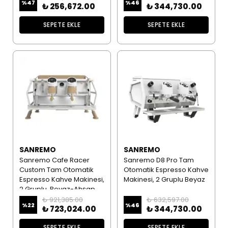
%
47
%
46
₺ 256,672.00
₺ 344,730.00
SEPETE EKLE
SEPETE EKLE
SANREMO
SANREMO
Sanremo Cafe Racer
Sanremo D8 Pro Tam
Custom Tam Otomatik
Otomatik Espresso Kahve
Espresso Kahve Makinesi,
Makinesi, 2 Gruplu Beyaz
2 Gruplu, Beyaz-Ahşap
₺ 921,385.00
₺ 632,597.00
%
22
%
46
₺ 723,024.00
₺ 344,730.00
SEPETE EKLE
SEPETE EKLE