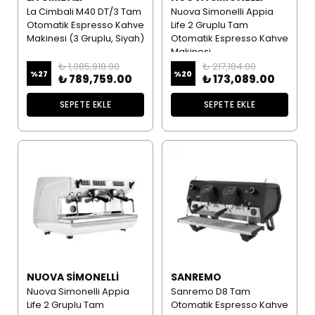
La Cimbali M40 DT/3 Tam
Nuova Simonelli Appia
Otomatik Espresso Kahve
Life 2 Gruplu Tam
Makinesi (3 Gruplu, Siyah)
Otomatik Espresso Kahve
Makinesi
₺ 1,085,918.00
₺ 217,184.00
%
27
%
20
₺ 789,759.00
₺ 173,089.00
SEPETE EKLE
SEPETE EKLE
NUOVA SIMONELLI
SANREMO
Nuova Simonelli Appia
Sanremo D8 Tam
Life 2 Gruplu Tam
Otomatik Espresso Kahve