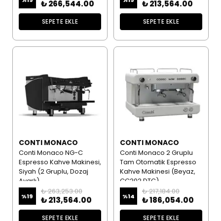
₺ 266,544.00
₺ 213,564.00
SEPETE EKLE
SEPETE EKLE
CONTI MONACO
CONTI MONACO
Conti Monaco NG-C
Conti Monaco 2 Gruplu
Espresso Kahve Makinesi,
Tam Otomatik Espresso
Siyah (2 Gruplu, Dozaj
Kahve Makinesi (Beyaz,
Ayarlı)
CC202 DTC)
₺ 263,253.00
₺ 217,184.00
%
19
%
14
₺ 213,564.00
₺ 186,054.00
SEPETE EKLE
SEPETE EKLE