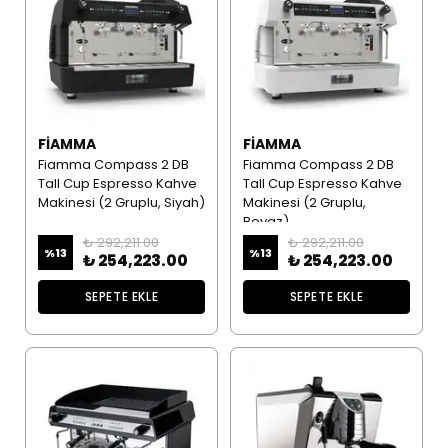
FIAMMA
FIAMMA
Fiamma Compass 2 DB
Fiamma Compass 2 DB
Tall Cup Espresso Kahve
Tall Cup Espresso Kahve
Makinesi (2 Gruplu, Siyah)
Makinesi (2 Gruplu,
Beyaz)
₺ 292,211.00
₺ 292,211.00
%
13
%
13
₺ 254,223.00
₺ 254,223.00
SEPETE EKLE
SEPETE EKLE