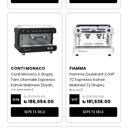
CONTI MONACO
FIAMMA
Conti Monaco 2 Gruplu
Fiamma Quadrant 2 DSP
Tam Otomatik Espresso
TC Espresso Kahve
Kahve Makinesi (Siyah,
Makinesi (2 Gruplu,
CC202 DTC)
Beyaz)
₺ 217,184.00
₺ 219,158.00
%
14
%
17
₺ 186,054.00
₺ 181,536.00
SEPETE EKLE
SEPETE EKLE