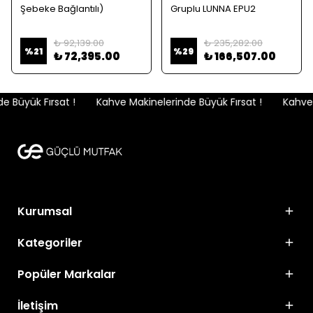
Şebeke Bağlantılı)
Gruplu LUNNA EPU2
₺ 92,139.00
₺ 235,282.00
%
21
%
29
₺ 72,395.00
₺ 166,507.00
Büyük Fırsat !
Kahve Makinelerinde Büyük Fırsat !
Kahve M
Kurumsal
Kategoriler
Popüler Markalar
İletişim