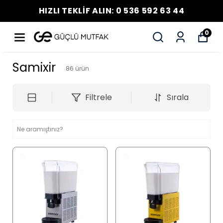
HIZLI TEKLİF ALIN: 0 536 592 63 44
0
Samixir
86
ürün
Filtrele
Sırala