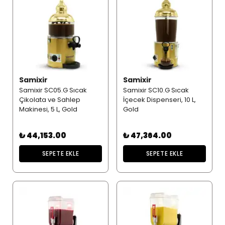
Samixir
Samixir
Samixir SC05.G Sıcak
Samixir SC10.G Sıcak
Çikolata ve Sahlep
İçecek Dispenseri, 10 L,
Makinesi, 5 L, Gold
Gold
₺ 44,153.00
₺ 47,364.00
SEPETE EKLE
SEPETE EKLE