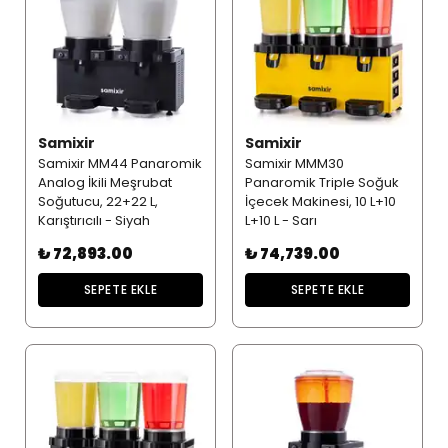
Samixir
Samixir
Samixir MM44 Panaromik
Samixir MMM30
Analog İkili Meşrubat
Panaromik Triple Soğuk
Soğutucu, 22+22 L,
İçecek Makinesi, 10 L+10
Karıştırıcılı - Siyah
L+10 L - Sarı
₺ 72,893.00
₺ 74,739.00
SEPETE EKLE
SEPETE EKLE