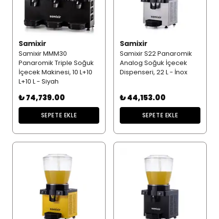
Samixir
Samixir
Samixir MMM30
Samixir S22 Panaromik
Panaromik Triple Soğuk
Analog Soğuk İçecek
İçecek Makinesi, 10 L+10
Dispenseri, 22 L - İnox
L+10 L - Siyah
₺ 74,739.00
₺ 44,153.00
SEPETE EKLE
SEPETE EKLE