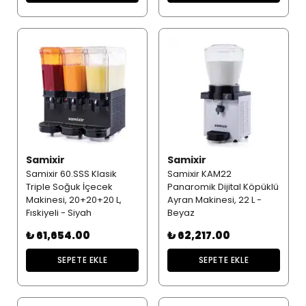
Samixir
Samixir
Samixir 60.SSS Klasik
Samixir KAM22
Triple Soğuk İçecek
Panaromik Dijital Köpüklü
Makinesi, 20+20+20 L,
Ayran Makinesi, 22 L -
Fıskiyeli - Siyah
Beyaz
₺ 61,654.00
₺ 62,217.00
SEPETE EKLE
SEPETE EKLE