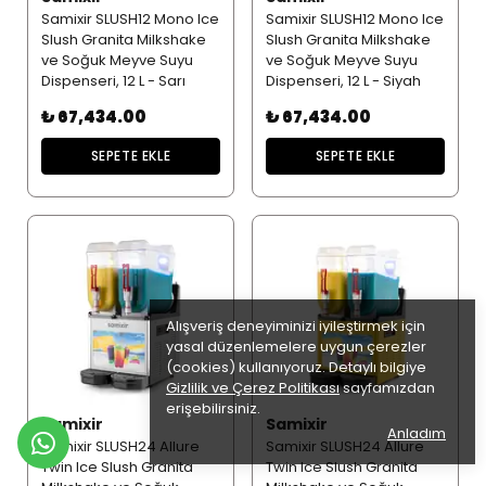
Samixir SLUSH12 Mono Ice
Samixir SLUSH12 Mono Ice
Slush Granita Milkshake
Slush Granita Milkshake
ve Soğuk Meyve Suyu
ve Soğuk Meyve Suyu
Dispenseri, 12 L - Sarı
Dispenseri, 12 L - Siyah
₺ 67,434.00
₺ 67,434.00
SEPETE EKLE
SEPETE EKLE
Alışveriş deneyiminizi iyileştirmek için
yasal düzenlemelere uygun çerezler
(cookies) kullanıyoruz. Detaylı bilgiye
Gizlilik ve Çerez Politikası
sayfamızdan
erişebilirsiniz.
Samixir
Samixir
Anladım
Samixir SLUSH24 Allure
Samixir SLUSH24 Allure
Twin Ice Slush Granita
Twin Ice Slush Granita