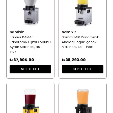
Samixir
Samixir
Samixir KAM40
Samixir M10 Panaromik
Panaromik Dijital Köpüklü
Analog Soğuk İçecek
Ayran Makinesi, 40 L -
Makinesi, 10 L - İnox
İnox
₺ 87,905.00
₺ 38,293.00
SEPETE EKLE
SEPETE EKLE