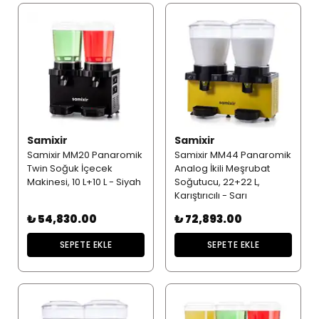
Samixir
Samixir
Samixir MM20 Panaromik
Samixir MM44 Panaromik
Twin Soğuk İçecek
Analog İkili Meşrubat
Makinesi, 10 L+10 L - Siyah
Soğutucu, 22+22 L,
Karıştırıcılı - Sarı
₺ 54,830.00
₺ 72,893.00
SEPETE EKLE
SEPETE EKLE