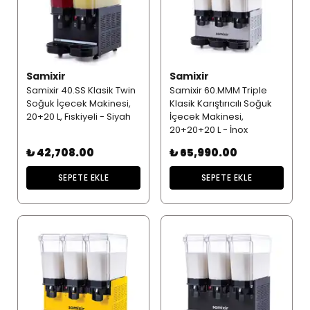
Samixir
Samixir
Samixir 40.SS Klasik Twin
Samixir 60.MMM Triple
Soğuk İçecek Makinesi,
Klasik Karıştırıcılı Soğuk
20+20 L, Fıskiyeli - Siyah
İçecek Makinesi,
20+20+20 L - İnox
₺ 42,708.00
₺ 65,990.00
SEPETE EKLE
SEPETE EKLE