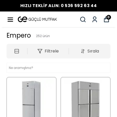
HIZLI TEKLİF ALIN: 0 536 592 63 44
0
Empero
252
ürün
Filtrele
Sırala