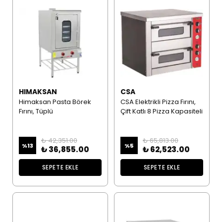
HIMAKSAN
CSA
Himaksan Pasta Börek
CSA Elektrikli Pizza Fırını,
Fırını, Tüplü
Çift Katlı 8 Pizza Kapasiteli
₺ 42,351.00
₺ 65,813.00
%
13
%
5
₺ 36,855.00
₺ 62,523.00
SEPETE EKLE
SEPETE EKLE