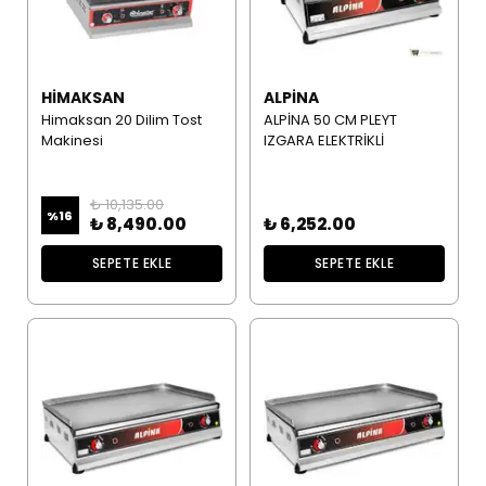
HIMAKSAN
ALPINA
Himaksan 20 Dilim Tost
ALPİNA 50 CM PLEYT
Makinesi
IZGARA ELEKTRİKLİ
₺ 10,135.00
%
16
₺ 8,490.00
₺ 6,252.00
SEPETE EKLE
SEPETE EKLE