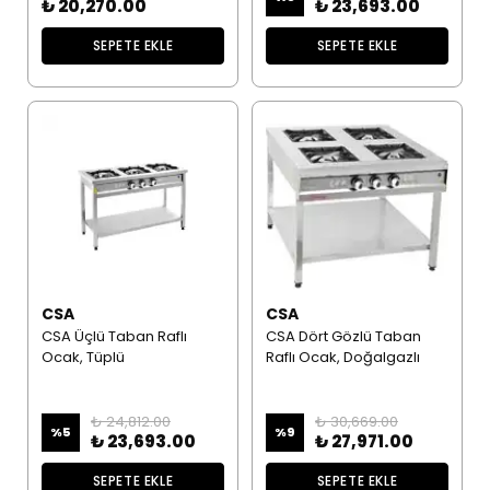
₺ 20,270.00
₺ 23,693.00
SEPETE EKLE
SEPETE EKLE
CSA
CSA
CSA Üçlü Taban Raflı
CSA Dört Gözlü Taban
Ocak, Tüplü
Raflı Ocak, Doğalgazlı
₺ 24,812.00
₺ 30,669.00
%
5
%
9
₺ 23,693.00
₺ 27,971.00
SEPETE EKLE
SEPETE EKLE