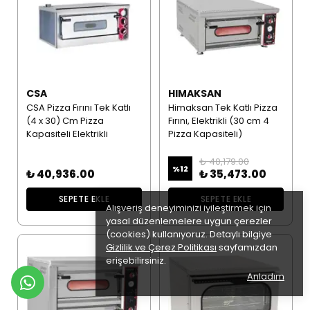
CSA
HIMAKSAN
CSA Pizza Fırını Tek Katlı
Himaksan Tek Katlı Pizza
(4 x 30) Cm Pizza
Fırını, Elektrikli (30 cm 4
Kapasiteli Elektrikli
Pizza Kapasiteli)
₺ 40,179.00
%
12
₺ 40,936.00
₺ 35,473.00
SEPETE EKLE
SEPETE EKLE
Alışveriş deneyiminizi iyileştirmek için
yasal düzenlemelere uygun çerezler
(cookies) kullanıyoruz. Detaylı bilgiye
Gizlilik ve Çerez Politikası
sayfamızdan
erişebilirsiniz.
Anladım