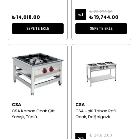
₺ 20,270.00
%
3
₺ 14,018.00
₺ 19,744.00
SEPETE EKLE
SEPETE EKLE
CSA
CSA
CSA Korsan Ocak Çift
CSA Üçlü Taban Raflı
Yanışlı, Tüplü
Ocak, Doğalgazlı
₺ 24,812.00
%
5