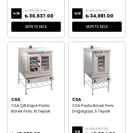
₺ 35,802.00
₺ 40,212.00
%
15
%
13
₺ 30,537.00
₺ 34,881.00
SEPETE EKLE
SEPETE EKLE
CSA
CSA
CSA Çift Kapılı Pasta
CSA Pasta Börek Fırını
Börek Fırını, 10 Tepsili
Doğalgazlı, 5 Tepsili
₺ 43,437.00
%
6