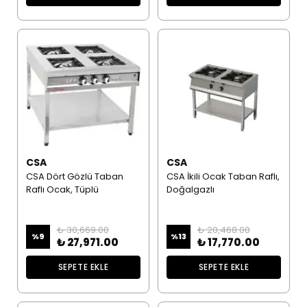
CSA
CSA
CSA Dört Gözlü Taban
CSA İkili Ocak Taban Raflı,
Raflı Ocak, Tüplü
Doğalgazlı
₺ 30,669.00
₺ 20,468.00
%
9
%
13
₺ 27,971.00
₺ 17,770.00
SEPETE EKLE
SEPETE EKLE