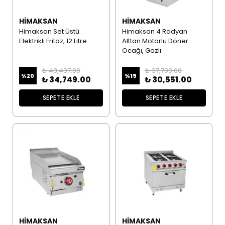
HIMAKSAN
HIMAKSAN
Himaksan Set Üstü
Himaksan 4 Radyan
Elektrikli Fritöz, 12 Litre
Alttan Motorlu Döner
Ocağı, Gazlı
₺ 43,437.00
₺ 37,790.00
%
20
%
19
₺ 34,749.00
₺ 30,551.00
SEPETE EKLE
SEPETE EKLE
HIMAKSAN
HIMAKSAN