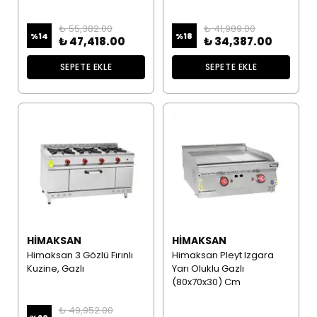
₺ 55,382.00
₺ 41,989.00
%
14
%
18
₺ 47,418.00
₺ 34,387.00
SEPETE EKLE
SEPETE EKLE
HIMAKSAN
HIMAKSAN
Himaksan 3 Gözlü Fırınlı
Himaksan Pleyt Izgara
Kuzine, Gazlı
Yarı Oluklu Gazlı
(80x70x30) Cm
₺ 49,952.00