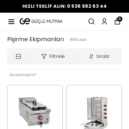
HIZLI TEKLİF ALIN: 0 536 592 63 44
0
Pişirme Ekipmanları
1555
ürün
Filtrele
Sırala