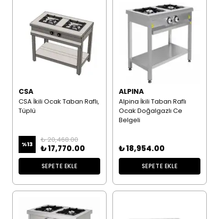
CSA
ALPINA
CSA İkili Ocak Taban Raflı,
Alpina İkili Taban Raflı
Tüplü
Ocak Doğalgazlı Ce
Belgeli
₺ 20,468.00
%
13
₺ 17,770.00
₺ 18,954.00
SEPETE EKLE
SEPETE EKLE