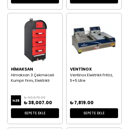
HIMAKSAN
VENTINOX
Himaksan 3 Çekmeceli
Ventinox Elektrikli Fritöz,
Kumpir Fırını, Elektrikli
5+5 Litre
₺ 50,676.00
%
25
₺ 38,007.00
₺ 7,819.00
SEPETE EKLE
SEPETE EKLE