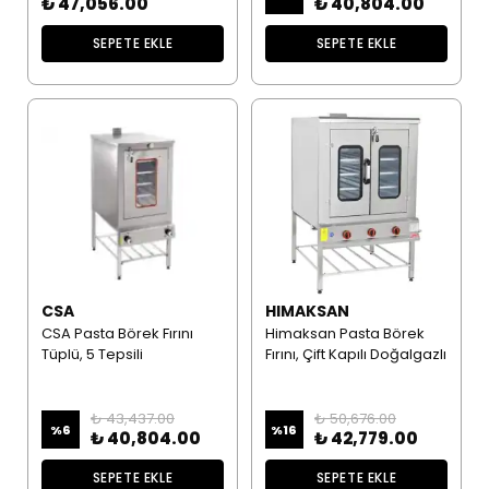
₺ 47,056.00
₺ 40,804.00
SEPETE EKLE
SEPETE EKLE
CSA
HIMAKSAN
CSA Pasta Börek Fırını
Himaksan Pasta Börek
Tüplü, 5 Tepsili
Fırını, Çift Kapılı Doğalgazlı
₺ 43,437.00
₺ 50,676.00
%
6
%
16
₺ 40,804.00
₺ 42,779.00
SEPETE EKLE
SEPETE EKLE