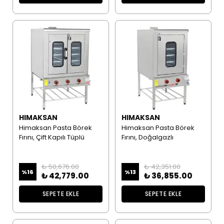
HIMAKSAN
HIMAKSAN
Himaksan Pasta Börek
Himaksan Pasta Börek
Fırını, Çift Kapılı Tüplü
Fırını, Doğalgazlı
₺ 50,676.00
₺ 42,351.00
%
16
%
13
₺ 42,779.00
₺ 36,855.00
SEPETE EKLE
SEPETE EKLE