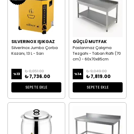
SILVERINOX IŞIKGAZ
GÜÇLÜ MUTFAK
SilverInox Jumbo Çorba
Paslanmaz Çalışma
Kazanı, 13 L - Sarı
Tezgahı - Taban Raflı (70
cm) - 60x70x85cm
₺ 8,851.00
₺ 9,049.00
%
13
%
14
₺ 7,736.00
₺ 7,819.00
SEPETE EKLE
SEPETE EKLE