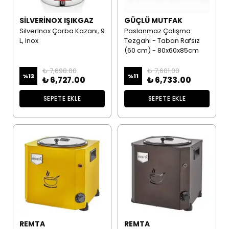
SILVERINOX IŞIKGAZ
GÜÇLÜ MUTFAK
SilverInox Çorba Kazanı, 9
Paslanmaz Çalışma
L, Inox
Tezgahı - Taban Rafsız
(60 cm) - 80x60x85cm
₺ 7,698.00
₺ 7,601.00
%
13
%
11
₺ 6,727.00
₺ 6,733.00
SEPETE EKLE
SEPETE EKLE
REMTA
REMTA