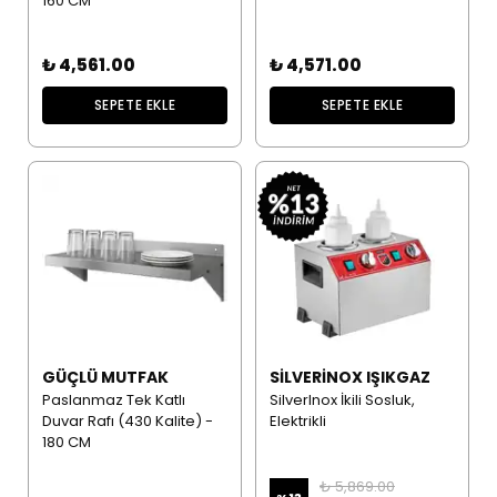
160 CM
₺ 4,561.00
₺ 4,571.00
SEPETE EKLE
SEPETE EKLE
GÜÇLÜ MUTFAK
SILVERINOX IŞIKGAZ
Paslanmaz Tek Katlı
SilverInox İkili Sosluk,
Duvar Rafı (430 Kalite) -
Elektrikli
180 CM
₺ 5,869.00