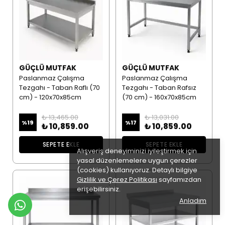
GÜÇLÜ MUTFAK
GÜÇLÜ MUTFAK
Paslanmaz Çalışma
Paslanmaz Çalışma
Tezgahı - Taban Raflı (70
Tezgahı - Taban Rafsız
cm) - 120x70x85cm
(70 cm) - 160x70x85cm
₺ 13,465.00
₺ 13,031.00
%
19
%
17
₺ 10,859.00
₺ 10,859.00
SEPETE EKLE
SEPETE EKLE
Alışveriş deneyiminizi iyileştirmek için
yasal düzenlemelere uygun çerezler
(cookies) kullanıyoruz. Detaylı bilgiye
Gizlilik ve Çerez Politikası
sayfamızdan
erişebilirsiniz.
Anladım