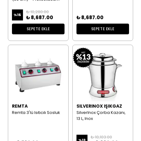
₺ 10,280.00
%
15
₺ 8,687.00
₺ 8,687.00
SEPETE EKLE
SEPETE EKLE
REMTA
SILVERINOX IŞIKGAZ
Remta 3'lü Isıtıcılı Sosluk
SilverInox Çorba Kazanı,
13 L, Inox
₺ 10,103.00
%
13