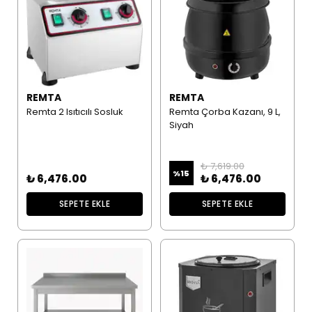
REMTA
REMTA
Remta 2 Isıtıcılı Sosluk
Remta Çorba Kazanı, 9 L,
Siyah
₺ 7,619.00
%
15
₺ 6,476.00
₺ 6,476.00
SEPETE EKLE
SEPETE EKLE