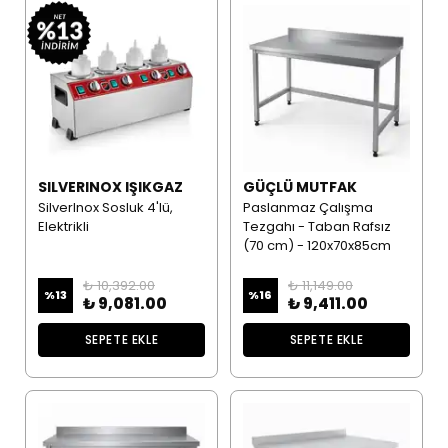
SILVERINOX IŞIKGAZ
GÜÇLÜ MUTFAK
SilverInox Sosluk 4'lü,
Paslanmaz Çalışma
Elektrikli
Tezgahı - Taban Rafsız
(70 cm) - 120x70x85cm
₺ 10,392.00
₺ 11,149.00
%
13
%
16
₺ 9,081.00
₺ 9,411.00
SEPETE EKLE
SEPETE EKLE