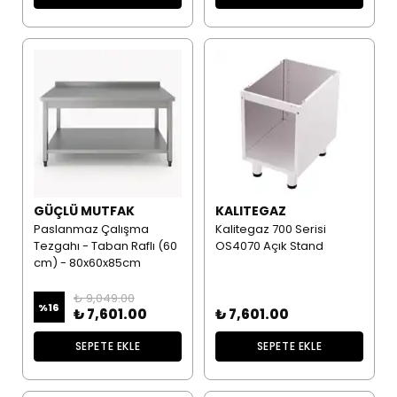
GÜÇLÜ MUTFAK
KALITEGAZ
Paslanmaz Çalışma
Kalitegaz 700 Serisi
Tezgahı - Taban Raflı (60
OS4070 Açık Stand
cm) - 80x60x85cm
₺ 9,049.00
%
16
₺ 7,601.00
₺ 7,601.00
SEPETE EKLE
SEPETE EKLE