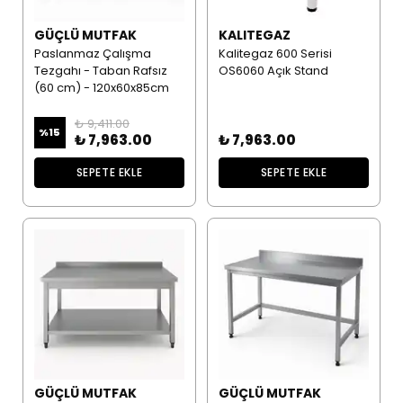
GÜÇLÜ MUTFAK
KALITEGAZ
Paslanmaz Çalışma
Kalitegaz 600 Serisi
Tezgahı - Taban Rafsız
OS6060 Açık Stand
(60 cm) - 120x60x85cm
₺ 9,411.00
%
15
₺ 7,963.00
₺ 7,963.00
SEPETE EKLE
SEPETE EKLE
GÜÇLÜ MUTFAK
GÜÇLÜ MUTFAK