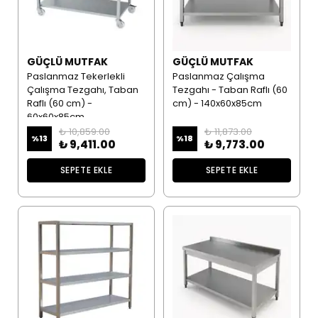
GÜÇLÜ MUTFAK
GÜÇLÜ MUTFAK
Paslanmaz Tekerlekli
Paslanmaz Çalışma
Çalışma Tezgahı, Taban
Tezgahı - Taban Raflı (60
Raflı (60 cm) -
cm) - 140x60x85cm
60x60x85cm
₺ 10,859.00
₺ 11,873.00
%
13
%
18
₺ 9,411.00
₺ 9,773.00
SEPETE EKLE
SEPETE EKLE