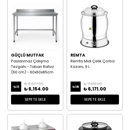
GÜÇLÜ MUTFAK
REMTA
Paslanmaz Çalışma
Remta Midi Çelik Çorba
Tezgahı - Taban Rafsız
Kazanı, 9 L
(60 cm) - 60x60x85cm
₺ 6,877.00
₺ 7,619.00
%
11
%
19
₺ 6,154.00
₺ 6,171.00
SEPETE EKLE
SEPETE EKLE