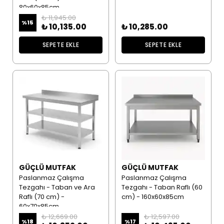
80x60x85cm
₺ 11,945.00
%
15
₺ 10,135.00
₺ 10,285.00
SEPETE EKLE
SEPETE EKLE
GÜÇLÜ MUTFAK
GÜÇLÜ MUTFAK
Paslanmaz Çalışma
Paslanmaz Çalışma
Tezgahı - Taban ve Ara
Tezgahı - Taban Raflı (60
Raflı (70 cm) -
cm) - 160x60x85cm
60x70x85cm
₺ 12,669.00
₺ 12,597.00
%
18
%
17