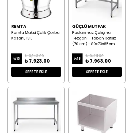
REMTA
GÜÇLÜ MUTFAK
Remta Maksi Çelik Çorba
Paslanmaz Çalışma
Kazanı, 13 L
Tezgahı - Taban Rafsız
(70 cm) - 80x70x85cm
₺ 9,143.00
₺ 9,411.00
%
13
%
15
₺ 7,923.00
₺ 7,963.00
SEPETE EKLE
SEPETE EKLE