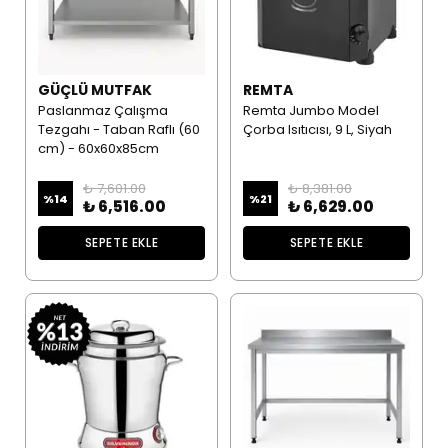
GÜÇLÜ MUTFAK
REMTA
Paslanmaz Çalışma
Remta Jumbo Model
Tezgahı - Taban Raflı (60
Çorba Isıtıcısı, 9 L, Siyah
cm) - 60x60x85cm
₺ 7,601.00
₺ 8,381.00
%
14
%
21
₺ 6,516.00
₺ 6,629.00
SEPETE EKLE
SEPETE EKLE