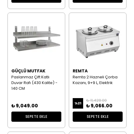
GÜÇLÜ MUTFAK
REMTA
Paslanmaz Çift Katlı
Remta 2 Hazneli Çorba
Duvar Rafı (430 Kalite) -
Kazanı, 9+9 L, Elektrik
140 CM
₺ 11,428.00
%
21
₺ 9,049.00
₺ 9,066.00
SEPETE EKLE
SEPETE EKLE