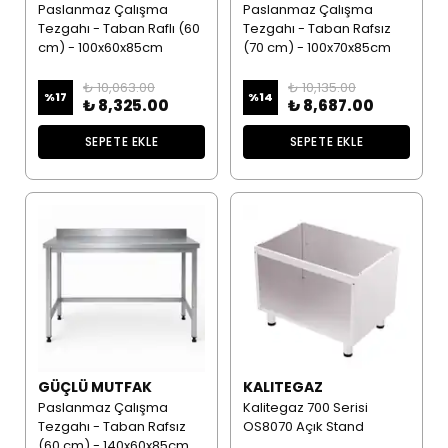
Paslanmaz Çalışma
Paslanmaz Çalışma
Tezgahı - Taban Raflı (60
Tezgahı - Taban Rafsız
cm) - 100x60x85cm
(70 cm) - 100x70x85cm
₺ 10,063.00
₺ 10,135.00
%
17
%
14
₺ 8,325.00
₺ 8,687.00
SEPETE EKLE
SEPETE EKLE
GÜÇLÜ MUTFAK
KALITEGAZ
Paslanmaz Çalışma
Kalitegaz 700 Serisi
Tezgahı - Taban Rafsız
OS8070 Açık Stand
(60 cm) - 140x60x85cm