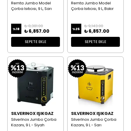
Remta Jumbo Model
Remta Jumbo Model
Çorba Isıtıcısı, 9 L, Sarı
Çorba Isıtıcısı, 9 L, Bakır
₺ 8,381.00
₺ 9,143.00
%
18
%
25
₺ 6,857.00
₺ 6,857.00
SEPETE EKLE
SEPETE EKLE
SILVERINOX IŞIKGAZ
SILVERINOX IŞIKGAZ
SilverInox Jumbo Çorba
SilverInox Jumbo Çorba
Kazanı, 9 L - Siyah
Kazanı, 9 L - Sarı