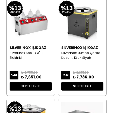
SILVERINOX IŞIKGAZ
SILVERINOX IŞIKGAZ
SilverInox Sosluk 3'lü,
SilverInox Jumbo Çorba
Elektrikli
Kazanı, 13 L - Siyah
₺ 8,755.00
₺ 8,851.00
%
13
%
13
₺ 7,651.00
₺ 7,736.00
SEPETE EKLE
SEPETE EKLE