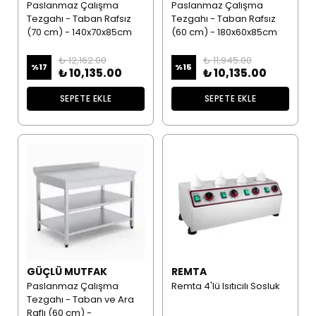
Paslanmaz Çalışma
Paslanmaz Çalışma
Tezgahı - Taban Rafsız
Tezgahı - Taban Rafsız
(70 cm) - 140x70x85cm
(60 cm) - 180x60x85cm
₺ 12,162.00
₺ 11,945.00
%
17
%
15
₺ 10,135.00
₺ 10,135.00
SEPETE EKLE
SEPETE EKLE
GÜÇLÜ MUTFAK
REMTA
Paslanmaz Çalışma
Remta 4'lü Isıtıcılı Sosluk
Tezgahı - Taban ve Ara
Raflı (60 cm) -