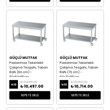
GÜÇLÜ MUTFAK
GÜÇLÜ MUTFAK
Paslanmaz Tekerlekli
Paslanmaz Tekerlekli
Çalışma Tezgahı, Taban
Çalışma Tezgahı, Taban
Raflı (60 cm) -
Raflı (70 cm) -
80x60x85cm
60x70x85cm
₺ 11,945.00
₺ 12,162.00
%
12
%
12
₺ 10,497.00
₺ 10,714.00
SEPETE EKLE
SEPETE EKLE