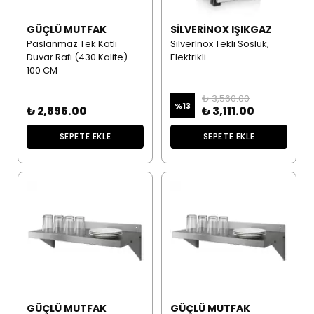
GÜÇLÜ MUTFAK
SILVERINOX IŞIKGAZ
Paslanmaz Tek Katlı
SilverInox Tekli Sosluk,
Duvar Rafı (430 Kalite) -
Elektrikli
100 CM
₺ 3,560.00
%
13
₺ 2,896.00
₺ 3,111.00
SEPETE EKLE
SEPETE EKLE
GÜÇLÜ MUTFAK
GÜÇLÜ MUTFAK