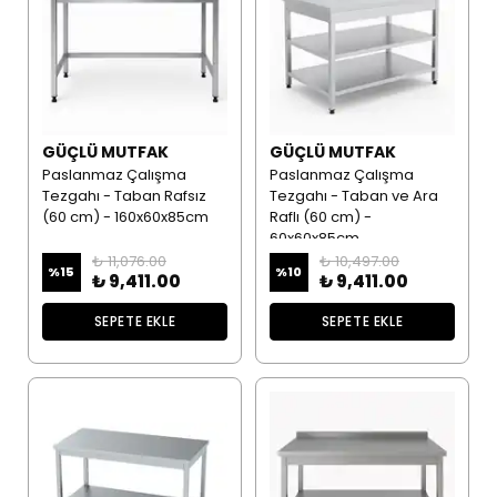
GÜÇLÜ MUTFAK
GÜÇLÜ MUTFAK
Paslanmaz Çalışma
Paslanmaz Çalışma
Tezgahı - Taban Rafsız
Tezgahı - Taban ve Ara
(60 cm) - 160x60x85cm
Raflı (60 cm) -
60x60x85cm
₺ 11,076.00
₺ 10,497.00
%
15
%
10
₺ 9,411.00
₺ 9,411.00
SEPETE EKLE
SEPETE EKLE