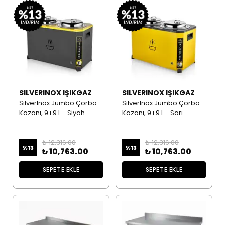
SILVERINOX IŞIKGAZ
SILVERINOX IŞIKGAZ
SilverInox Jumbo Çorba
SilverInox Jumbo Çorba
Kazanı, 9+9 L - Siyah
Kazanı, 9+9 L - Sarı
₺ 12,316.00
₺ 12,316.00
%
13
%
13
₺ 10,763.00
₺ 10,763.00
SEPETE EKLE
SEPETE EKLE