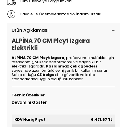
Tüm Türkiye’ye Kargo İmkanı
Havale ile Ödemelerinizde %2 İndirim Fırsatı!
Ürün Açıklaması
ALPİNA 70 CM Pleyt Izgara
Elektrikli
ALPİNA 70 CM Pleyt Izgara
, profesyonel mutfaklar için
tasarlanmış, yüksek performanslı ve dayanıklı bir
elektrikli ızgaradır.
Paslanmaz çelik gövdesi
sayesinde uzun ömürlü ve hijyenik bir kullanım sunar.
Sahip olduğu
CE belgesi
ile güvenlik ve kalite
standartlarına uygun olduğunu kanıtlar.
Teknik Özellikler
Devamını Göster
KDV Hariç Fiyat
6.471,67 TL