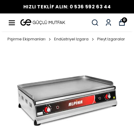
HIZLI TEKLİF ALIN: 0 536 592 63 44
0
Pişirme Ekipmanları
Endüstriyel Izgara
Pleyt Izgaralar