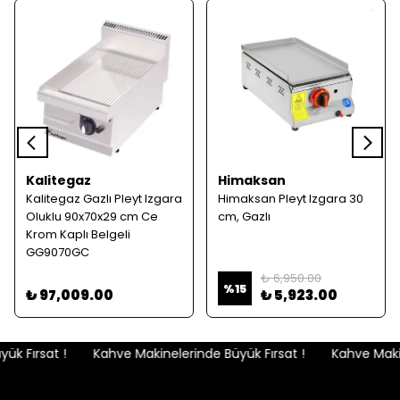
Kalitegaz
Himaksan
Kalitegaz Gazlı Pleyt Izgara
Himaksan Pleyt Izgara 30
Oluklu 90x70x29 cm Ce
cm, Gazlı
Krom Kaplı Belgeli
GG9070GC
₺ 6,950.00
%
15
₺ 97,009.00
₺ 5,923.00
k Fırsat !
Kahve Makinelerinde Büyük Fırsat !
Kahve Makine