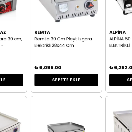
GAZ
REMTA
ALPINA
gara 30 cm,
Remta 30 Cm Pleyt Izgara
ALPİNA 50
 -
Elektrikli 28x44 Cm
ELEKTRİKLİ
0
₺ 6,095.00
₺ 6,252.
KLE
SEPETE EKLE
S