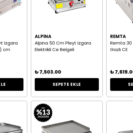
ALPINA
REMTA
yt Izgara
Alpina 50 Cm Pleyt Izgara
Remta 30 
0) cm
Elektrikli Ce Belgeli
Gazlı CE
₺ 7,503.00
₺ 7,619.
KLE
SEPETE EKLE
S