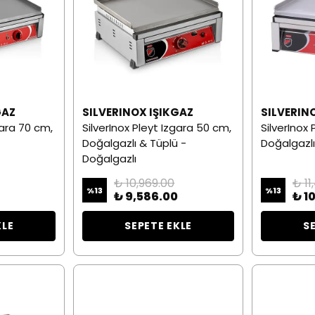
GAZ
SILVERINOX IŞIKGAZ
SILVERIN
gara 70 cm,
SilverInox Pleyt Izgara 50 cm,
SilverInox
Doğalgazlı & Tüplü -
Doğalgazlı
Doğalgazlı
₺ 10,969.00
₺ 11
%
13
%
13
₺ 9,586.00
₺ 1
KLE
SEPETE EKLE
S