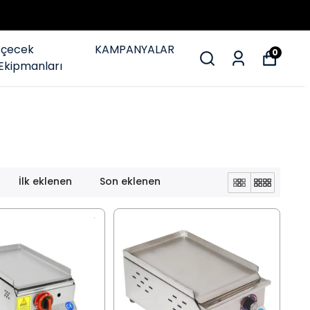
İçecek
KAMPANYALAR
0
Ekipmanları
İlk eklenen
Son eklenen