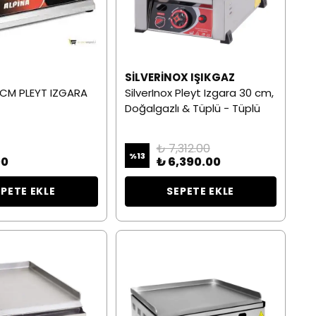
SILVERINOX IŞIKGAZ
 CM PLEYT IZGARA
SilverInox Pleyt Izgara 30 cm,
Doğalgazlı & Tüplü - Tüplü
₺ 7,312.00
%
13
00
₺ 6,390.00
EPETE EKLE
SEPETE EKLE