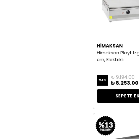
HIMAKSAN
Himaksan Pleyt Iz
cm, Elektrikli
₺ 9,194.00
%
10
₺ 8,253.00
SEPETE E