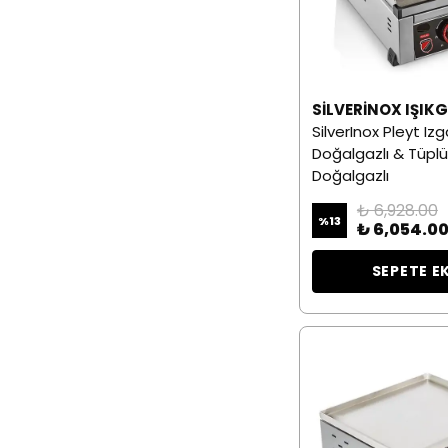
SILVERINOX IŞIK
SilverInox Pleyt Iz
Doğalgazlı & Tüplü
Doğalgazlı
₺ 6,928.00
%
13
₺ 6,054.0
SEPETE E