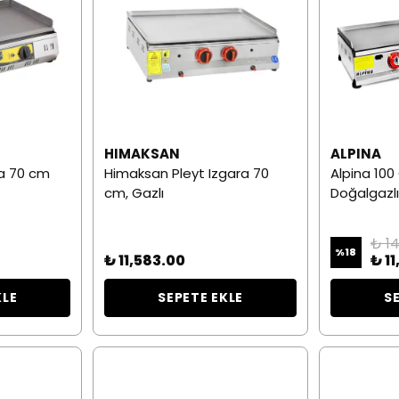
HIMAKSAN
ALPINA
a 70 cm
Himaksan Pleyt Izgara 70
Alpina 100
cm, Gazlı
Doğalgazlı
₺ 1
%
18
₺ 11,583.00
₺ 11
KLE
SEPETE EKLE
S