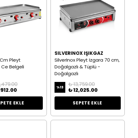
SILVERINOX IŞIKGAZ
 Cm Pleyt
SilverInox Pleyt Izgara 70 cm,
 Ce Belgeli
Doğalgazlı & Tüplü -
Doğalgazlı
4,479.00
₺ 13,759.00
%
13
,912.00
₺ 12,025.00
EPETE EKLE
SEPETE EKLE