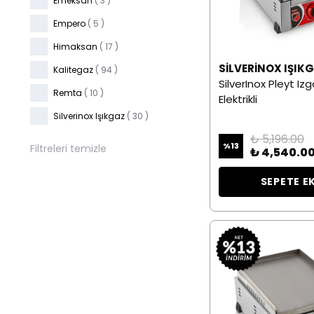
Emeksan
( 3 )
Empero
( 5 )
Himaksan
( 17 )
SILVERINOX IŞIK
Kalitegaz
( 94 )
SilverInox Pleyt Iz
Remta
( 10 )
Elektrikli
Silverinox Işıkgaz
( 30 )
₺ 5,196.00
%
13
Filtreleri temizle
₺ 4,540.0
SEPETE E