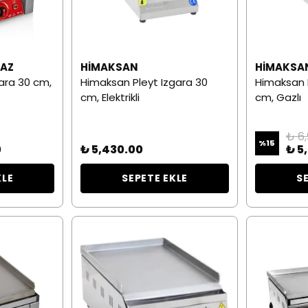
GAZ
HIMAKSAN
HIMAKSA
gara 30 cm,
Himaksan Pleyt Izgara 30
Himaksan 
cm, Elektrikli
cm, Gazlı
₺ 6
%
15
0
₺ 5,430.00
₺ 5
KLE
SEPETE EKLE
S