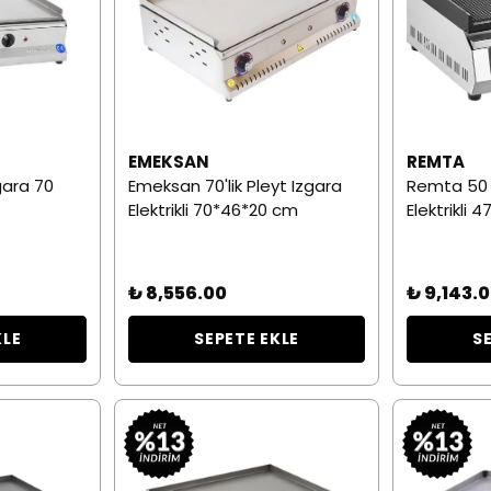
EMEKSAN
REMTA
gara 70
Emeksan 70'lik Pleyt Izgara
Remta 50 
Elektrikli 70*46*20 cm
Elektrikli
₺ 8,556.00
₺ 9,143.
KLE
SEPETE EKLE
S