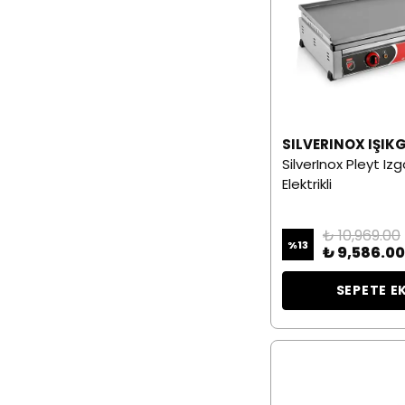
SILVERINOX IŞIK
SilverInox Pleyt Iz
Elektrikli
₺ 10,969.00
%
13
₺ 9,586.00
SEPETE E