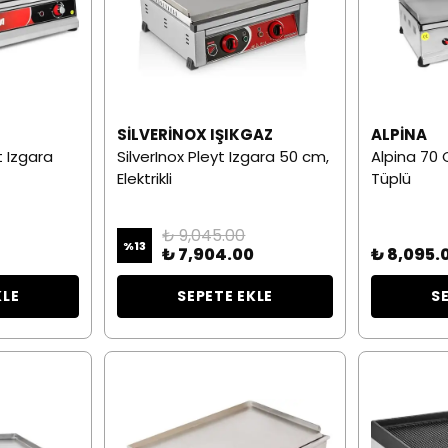
SILVERINOX IŞIKGAZ
ALPINA
 Izgara
SilverInox Pleyt Izgara 50 cm,
Alpina 70 
Elektrikli
Tüplü
₺ 9,045.00
%
13
₺ 7,904.00
₺ 8,095.
KLE
SEPETE EKLE
S