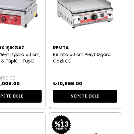
OX IŞIKGAZ
REMTA
 Pleyt Izgara 50 cm,
Remta 50 cm Pleyt Izgara
 & Tüplü - Tüplü
Gazlı CE
,450.00
0,006.00
₺ 10,666.00
EPETE EKLE
SEPETE EKLE