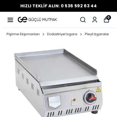
HIZLI TEKLİF ALIN: 0 536 592 63 44
0
Pişirme Ekipmanları
Endüstriyel Izgara
Pleyt Izgaralar