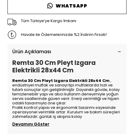
WHATSAPP
Tüm Türkiye’ye Kargo İmkanı
Havale ile Ödemelerinizde %2 İndirim Fırsatı!
Ürün Açıklaması
Remta 30 Cm Pleyt Izgara
Elektrikli 28x44 Cm
Remta 30 Cm Pleyt Izgara Elektrikli 28x44 Cm
,
endüstriyel mutfak ve sanayi tipi mutfaklarda hızlı ve
tutarlı sonuçlar için geliştirilmiştir. Dayanıklı gövde, kolay
temizlenebilir yapı ve akıcı kullanım deneyimiyle yoğun
servis saatlerinde güven verir. Enerji verimliliği ve hijyen
odaklı tasarımıyla öne çıkar.
Pratik kontrol yapısı ve ergonomik tasarımı sayesinde
operasyonel verimlilik artar. Kurulum ve bakım süreçleri
zahmetsizdir; günlük iş akışına kolay
Devamını Göster