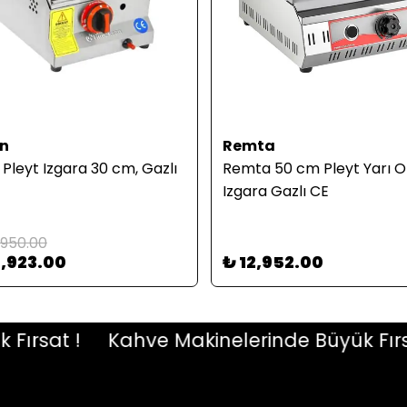
n
Remta
Pleyt Izgara 30 cm, Gazlı
Remta 50 cm Pleyt Yarı O
Izgara Gazlı CE
,950.00
5,923.00
₺ 12,952.00
sat !
Kahve Makinelerinde Büyük Fırsat 