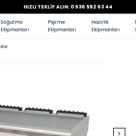
HIZLI TEKLİF ALIN: 0 536 592 63 44
Soğutma
Pişirme
Hazırlık
Ekipmanları
Ekipmanları
Ekipmanları
alar