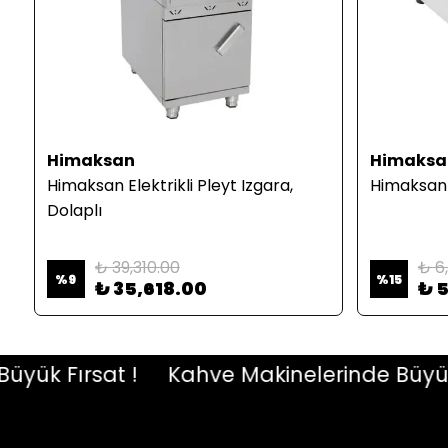
Himaksan
Himaksa
Himaksan Elektrikli Pleyt Izgara,
Himaksan 
Dolaplı
₺ 39,310.00
₺ 6
%
9
%
15
₺ 35,618.00
₺ 
k Fırsat !
Kahve Makinelerinde Büyük Fır