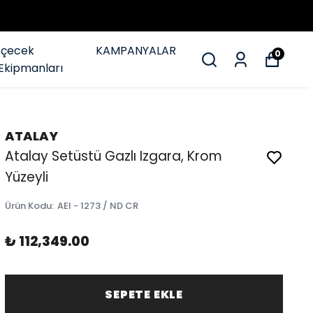
İçecek
KAMPANYALAR
0
Ekipmanları
ATALAY
Atalay Setüstü Gazlı Izgara, Krom
Yüzeyli
Ürün Kodu
:
AEI - 1273 / ND CR
₺ 112,349.00
SEPETE EKLE