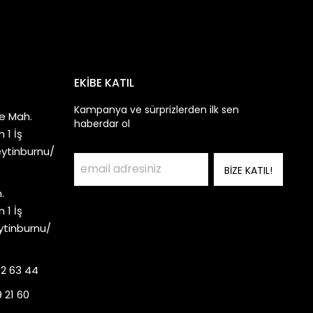
EKİBE KATIL
Kampanya ve sürprizlerden ilk sen
e Mah.
haberdar ol
 1 İş
eytinburnu/
BİZE KATIL!
.
 1 İş
ytinburnu/
92 63 44
 21 60