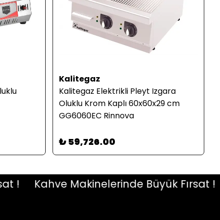
Kalitegaz
luklu
Kalitegaz Elektrikli Pleyt Izgara
Oluklu Krom Kaplı 60x60x29 cm
GG6060EC Rinnova
₺ 59,726.00
!
Kahve Makinelerinde Büyük Fırsat !
K