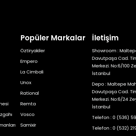
Popüler Markalar
İletişim
Öztiryakiler
Showroom : Maltep
Davutpaşa Cad. Tim
Empero
Merkezi. No:6/100 Z
La Cimbali
İstanbul
Unox
Depo : Maltepe Mah
Davutpaşa Cad. Tim
Rational
Merkezi. No:6/24 Ze
nesi
Remta
İstanbul
zgahı
Vosco
Telefon : 0 (536) 5
manları
Samixir
Telefon : 0 (532) 219