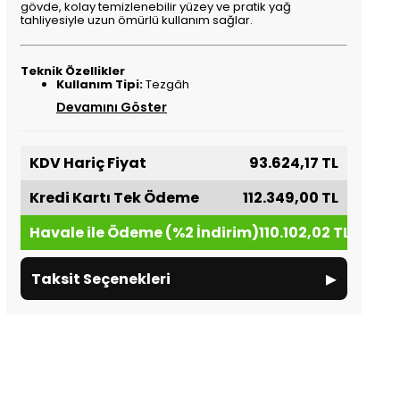
gövde, kolay temizlenebilir yüzey ve pratik yağ
tahliyesiyle uzun ömürlü kullanım sağlar.
Teknik Özellikler
Kullanım Tipi:
Tezgâh
Devamını Göster
KDV Hariç Fiyat
93.624,17 TL
Kredi Kartı Tek Ödeme
112.349,00 TL
Havale ile Ödeme (%2 İndirim)
110.102,02 TL
▸
Taksit Seçenekleri