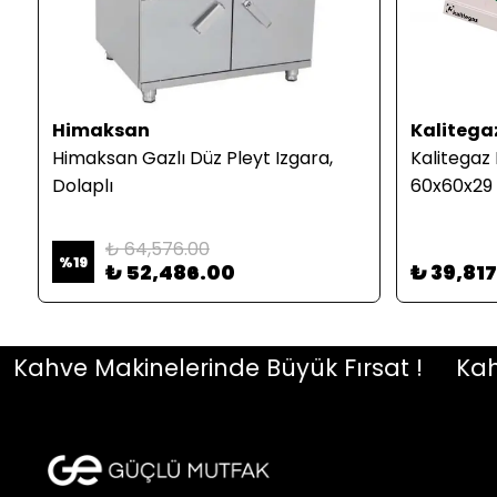
Himaksan
Kalitega
Himaksan Gazlı Düz Pleyt Izgara,
Kalitegaz 
Dolaplı
60x60x29
₺ 64,576.00
%
19
₺ 52,486.00
₺ 39,81
hve Makinelerinde Büyük Fırsat !
Kahve 