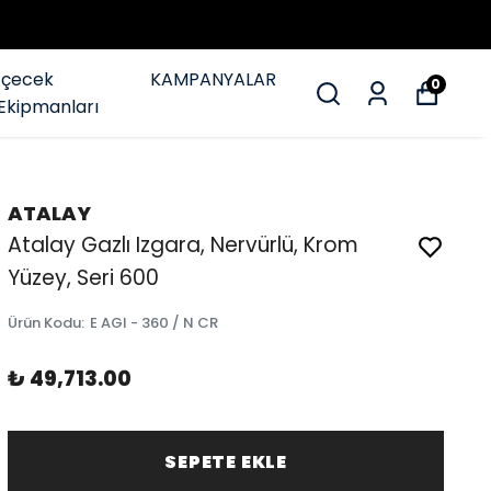
İçecek
KAMPANYALAR
0
Ekipmanları
ATALAY
Atalay Gazlı Izgara, Nervürlü, Krom
Yüzey, Seri 600
Ürün Kodu
:
E AGI - 360 / N CR
₺ 49,713.00
SEPETE EKLE