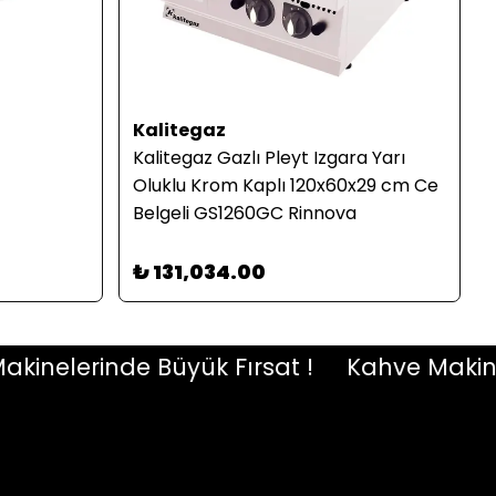
Kalitegaz
Kalitegaz Gazlı Pleyt Izgara Yarı
Oluklu Krom Kaplı 120x60x29 cm Ce
Belgeli GS1260GC Rinnova
₺ 131,034.00
elerinde Büyük Fırsat !
Kahve Makineler