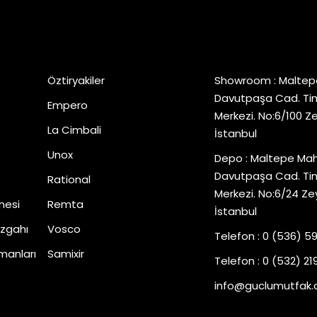
Popüler Markalar
İletişim
Öztiryakiler
Showroom : Maltep
Davutpaşa Cad. Tim
Empero
Merkezi. No:6/100 Z
La Cimbali
İstanbul
Unox
Depo : Maltepe Mah
Davutpaşa Cad. Tim
Rational
Merkezi. No:6/24 Ze
nesi
Remta
İstanbul
zgahı
Vosco
Telefon : 0 (536) 5
manları
Samixir
Telefon : 0 (532) 219
info@guclumutfak