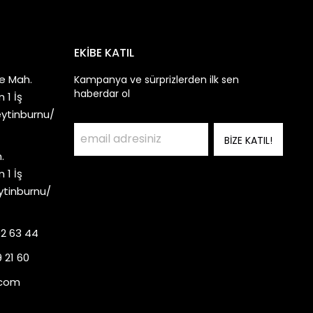
EKİBE KATIL
e Mah.
Kampanya ve sürprizlerden ilk sen
haberdar ol
 1 İş
eytinburnu/
BİZE KATIL!
.
 1 İş
ytinburnu/
92 63 44
 21 60
.com