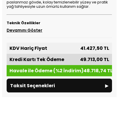
paslanmaz gövde, kolay temizlenebilir yüzey ve pratik
yağ tahliyesiyle uzun ömürlü kullanım sağlar.
Teknik Özellikler
Devamını Göster
KDV Hariç Fiyat
41.427,50 TL
Kredi Kartı Tek Ödeme
49.713,00 TL
Havale ile Ödeme (%2 İndirim)
48.718,74 TL
▸
Taksit Seçenekleri