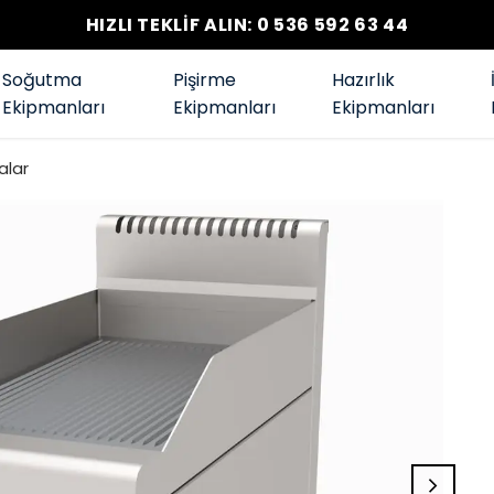
HIZLI TEKLİF ALIN: 0 536 592 63 44
Soğutma
Pişirme
Hazırlık
Ekipmanları
Ekipmanları
Ekipmanları
alar