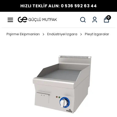
HIZLI TEKLİF ALIN: 0 536 592 63 44
0
Pişirme Ekipmanları
Endüstriyel Izgara
Pleyt Izgaralar