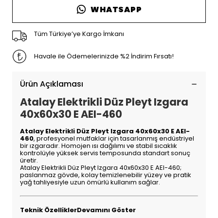
WHATSAPP
Tüm Türkiye’ye Kargo İmkanı
Havale ile Ödemelerinizde %2 İndirim Fırsatı!
Ürün Açıklaması
Atalay Elektrikli Düz Pleyt Izgara
40x60x30 E AEI-460
Atalay Elektrikli Düz Pleyt Izgara 40x60x30 E AEI-
460
, profesyonel mutfaklar için tasarlanmış endüstriyel
bir ızgaradır. Homojen ısı dağılımı ve stabil sıcaklık
kontrolüyle yüksek servis temposunda standart sonuç
üretir.
Atalay Elektrikli Düz Pleyt Izgara 40x60x30 E AEI-460;
paslanmaz gövde, kolay temizlenebilir yüzey ve pratik
yağ tahliyesiyle uzun ömürlü kullanım sağlar.
Teknik Özellikler
Devamını Göster