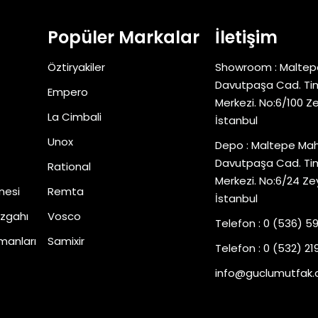
Popüler Markalar
İletişim
Öztiryakiler
Showroom : Maltep
Davutpaşa Cad. Tim
Empero
Merkezi. No:6/100 Z
La Cimbali
İstanbul
Unox
Depo : Maltepe Mah
Davutpaşa Cad. Tim
Rational
Merkezi. No:6/24 Ze
nesi
Remta
İstanbul
zgahı
Vosco
Telefon : 0 (536) 5
manları
Samixir
Telefon : 0 (532) 219
info@guclumutfak