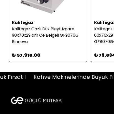
Kalitegaz
Kalitega
Kalitegaz Gazlı Düz Pleyt Izgara
Kalitegaz 
90x70x29 cm Ce Belgeli GF9070G
80x70x29 
Rinnova
GF8070GC
₺ 57,916.00
₺ 79,63
rsat !
Kahve Makinelerinde Büyük Fırsat