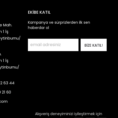
EKİBE KATIL
Kampanya ve sürprizlerden ilk sen
e Mah.
haberdar ol
 1 İş
eytinburnu/
BİZE KATIL!
.
 1 İş
ytinburnu/
92 63 44
 21 60
.com
Alışveriş deneyiminizi iyileştirmek için