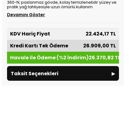
360-N; paslanmaz gövde, kolay temizlenebilir yüzey ve
pratik yağ tahliyesiyle uzun ömürlü kullanım
Devamını Göster
KDV Hariç Fiyat
22.424,17 TL
Kredi Kartı Tek Ödeme
26.909,00 TL
Havale ile Ödeme (%2 İndirim)
26.370,82 TL
▸
Taksit Seçenekleri