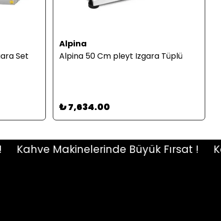
Alpina
gara Set
Alpina 50 Cm pleyt Izgara Tüplü
₺ 7,634.00
Kahve Makinelerinde Büyük Fırsat !
Kahv