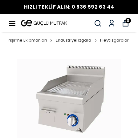
HIZLI TEKLİF ALIN: 0 536 592 63 44
0
Pişirme Ekipmanları
Endüstriyel Izgara
Pleyt Izgaralar