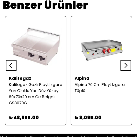
Benzer Ürünler
Kalitegaz
Alpina
Kalitegaz Gazlı Pleyt Izgara
Alpina 70 Cm Pleyt Izgara
Yarı Oluklu Yarı Düz Yüzey
Tüplü
80x70x29 cm Ce Belgeli
GS8070G
₺ 48,866.00
₺ 8,095.00