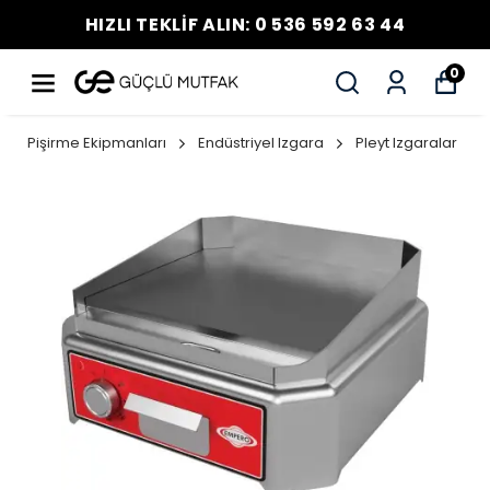
HIZLI TEKLİF ALIN: 0 536 592 63 44
0
Pişirme Ekipmanları
Endüstriyel Izgara
Pleyt Izgaralar