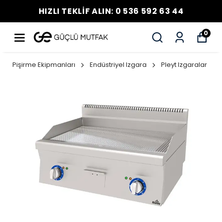
HIZLI TEKLİF ALIN: 0 536 592 63 44
0
Pişirme Ekipmanları
Endüstriyel Izgara
Pleyt Izgaralar