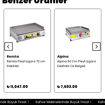
Benzer Ürünler
Remta
Alpina
Remta Pleyt Izgara 70 cm
Alpina 50 Cm Pleyt Izgara
Elektrikli
Elektrikli Ce Belgeli
₺ 11,047.00
₺ 7,503.00
de Büyük Fırsat !
Kahve Makinelerinde Büyük Fırsat !
Kahve