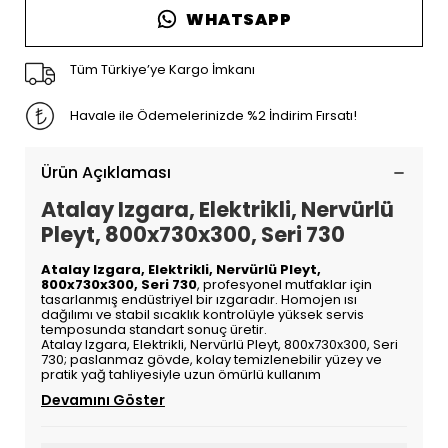
WHATSAPP
Tüm Türkiye’ye Kargo İmkanı
Havale ile Ödemelerinizde %2 İndirim Fırsatı!
Ürün Açıklaması
Atalay Izgara, Elektrikli, Nervürlü
Pleyt, 800x730x300, Seri 730
Atalay Izgara, Elektrikli, Nervürlü Pleyt,
800x730x300, Seri 730
, profesyonel mutfaklar için
tasarlanmış endüstriyel bir ızgaradır. Homojen ısı
dağılımı ve stabil sıcaklık kontrolüyle yüksek servis
temposunda standart sonuç üretir.
Atalay Izgara, Elektrikli, Nervürlü Pleyt, 800x730x300, Seri
730; paslanmaz gövde, kolay temizlenebilir yüzey ve
pratik yağ tahliyesiyle uzun ömürlü kullanım
Devamını Göster