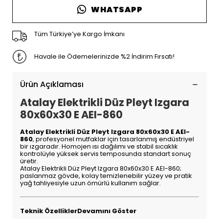
WHATSAPP
Tüm Türkiye’ye Kargo İmkanı
Havale ile Ödemelerinizde %2 İndirim Fırsatı!
Ürün Açıklaması
Atalay Elektrikli Düz Pleyt Izgara
80x60x30 E AEI-860
Atalay Elektrikli Düz Pleyt Izgara 80x60x30 E AEI-
860
, profesyonel mutfaklar için tasarlanmış endüstriyel
bir ızgaradır. Homojen ısı dağılımı ve stabil sıcaklık
kontrolüyle yüksek servis temposunda standart sonuç
üretir.
Atalay Elektrikli Düz Pleyt Izgara 80x60x30 E AEI-860;
paslanmaz gövde, kolay temizlenebilir yüzey ve pratik
yağ tahliyesiyle uzun ömürlü kullanım sağlar.
Teknik Özellikler
Devamını Göster