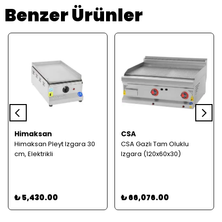
Benzer Ürünler
Himaksan
CSA
Himaksan Pleyt Izgara 30
CSA Gazlı Tam Oluklu
cm, Elektrikli
Izgara (120x60x30)
₺ 5,430.00
₺ 66,076.00