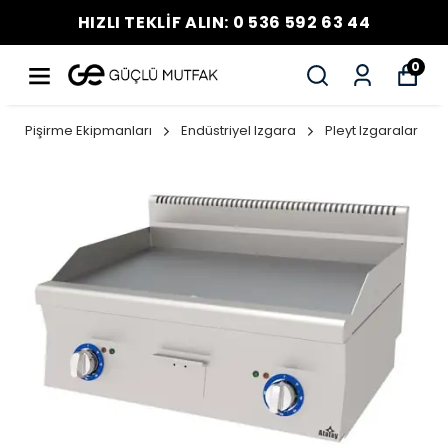
HIZLI TEKLİF ALIN: 0 536 592 63 44
0
Pişirme Ekipmanları
Endüstriyel Izgara
Pleyt Izgaralar