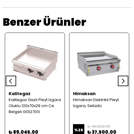
Benzer Ürünler
Kalitegaz
Himaksan
Kalitegaz Gazlı Pleyt Izgara
Himaksan Elektrikli Pleyt
Oluklu 120x70x29 cm Ce
Izgara, Setüstü
Belgeli GG1270G
₺ 46,622.00
%
20
₺ 89,045.00
₺ 37,500.00