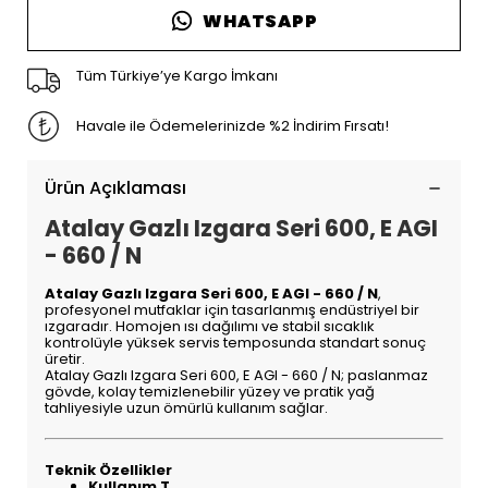
WHATSAPP
Tüm Türkiye’ye Kargo İmkanı
Havale ile Ödemelerinizde %2 İndirim Fırsatı!
Ürün Açıklaması
Atalay Gazlı Izgara Seri 600, E AGI
- 660 / N
Atalay Gazlı Izgara Seri 600, E AGI - 660 / N
,
profesyonel mutfaklar için tasarlanmış endüstriyel bir
ızgaradır. Homojen ısı dağılımı ve stabil sıcaklık
kontrolüyle yüksek servis temposunda standart sonuç
üretir.
Atalay Gazlı Izgara Seri 600, E AGI - 660 / N; paslanmaz
gövde, kolay temizlenebilir yüzey ve pratik yağ
tahliyesiyle uzun ömürlü kullanım sağlar.
Teknik Özellikler
Kullanım T