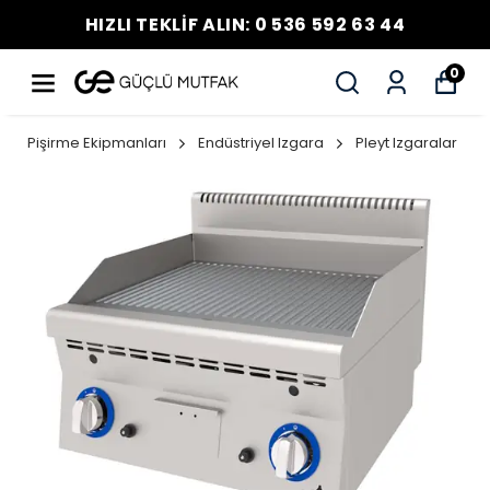
HIZLI TEKLİF ALIN: 0 536 592 63 44
0
Pişirme Ekipmanları
Endüstriyel Izgara
Pleyt Izgaralar