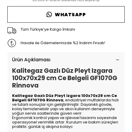
WHATSAPP
Tüm Türkiye’ye Kargo İmkanı
Havale ile Ödemelerinizde %2 İndirim Fırsatı!
Ürün Açıklaması
Kalitegaz Gazlı Düz Pleyt Izgara
100x70x29 cm Ce Belgeli GF1070G
Rinnova
Kalitegaz Gazlı Düz Pleyt Izgara 100x70x29 cm Ce
Belgeli GF1070G Rinnova
, endüstriyel mutfaklarda hızlı
ve tutarlı sonuçlar için geliştirilmiştir. Dayanıklı gövde,
kolay temizlenebilir yapı ve akıcı kullanım deneyimiyle
yoğun servis saatlerinde güven verir.
Ergonomik kontrol yapısı ve işlevsel tasarımı sayesinde
operasyonel verimlilik artar. Kurulum ve bakım süreçleri
pratiktir; günlük iş akışına kolayc