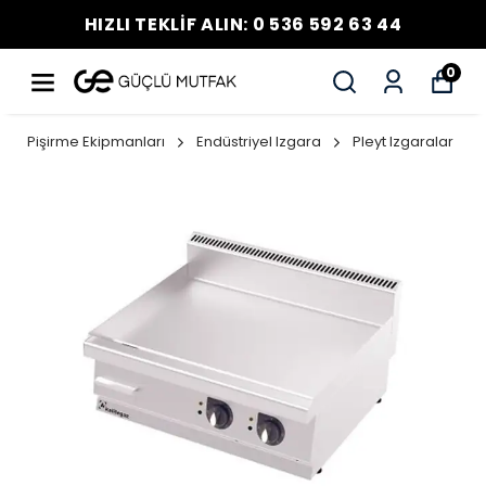
HIZLI TEKLİF ALIN: 0 536 592 63 44
0
Pişirme Ekipmanları
Endüstriyel Izgara
Pleyt Izgaralar