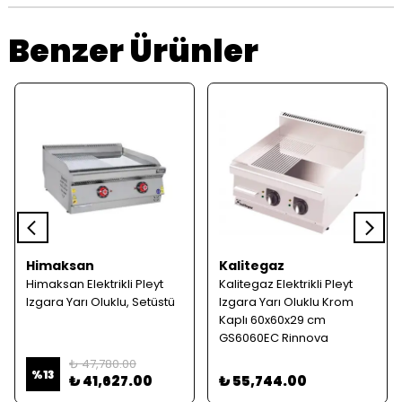
Benzer Ürünler
Himaksan
Kalitegaz
Himaksan Elektrikli Pleyt
Kalitegaz Elektrikli Pleyt
Izgara Yarı Oluklu, Setüstü
Izgara Yarı Oluklu Krom
Kaplı 60x60x29 cm
GS6060EC Rinnova
₺ 47,780.00
%
13
₺ 41,627.00
₺ 55,744.00