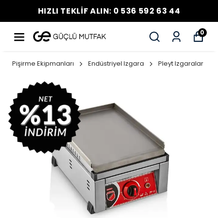
HIZLI TEKLİF ALIN: 0 536 592 63 44
0
Pişirme Ekipmanları
Endüstriyel Izgara
Pleyt Izgaralar