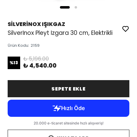
SİLVERİNOX IŞIKGAZ
SilverInox Pleyt Izgara 30 cm, Elektrikli
Ürün Kodu
:
2159
₺ 5,196.00
%
13
₺ 4,540.00
SEPETE EKLE