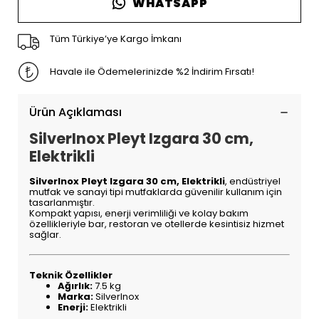
WHATSAPP
Tüm Türkiye’ye Kargo İmkanı
Havale ile Ödemelerinizde %2 İndirim Fırsatı!
Ürün Açıklaması
SilverInox Pleyt Izgara 30 cm,
Elektrikli
SilverInox Pleyt Izgara 30 cm, Elektrikli
, endüstriyel
mutfak ve sanayi tipi mutfaklarda güvenilir kullanım için
tasarlanmıştır.
Kompakt yapısı, enerji verimliliği ve kolay bakım
özellikleriyle bar, restoran ve otellerde kesintisiz hizmet
sağlar.
Teknik Özellikler
Ağırlık:
7.5 kg
Marka:
SilverInox
Enerji:
Elektrikli