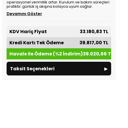
operasyonel verimlilik artar. Kurulum ve bakım süreçleri
pratiktir; günlük iş akışına kolayca uyum sağlar.
Devamını Göster
KDV Hariç Fiyat
33.180,83 TL
Kredi Kartı Tek Ödeme
39.817,00 TL
Havale ile Ödeme (%2 İndirim)
39.020,66 TL
▸
Taksit Seçenekleri