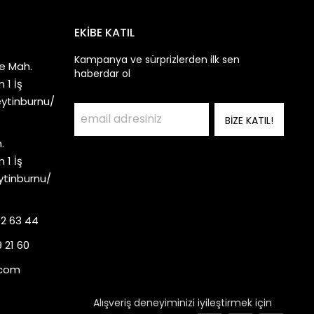
EKİBE KATIL
Kampanya ve sürprizlerden ilk sen
e Mah.
haberdar ol
 1 İş
eytinburnu/
BİZE KATIL!
.
 1 İş
ytinburnu/
92 63 44
 21 60
.com
Alışveriş deneyiminizi iyileştirmek için