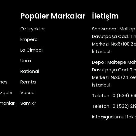
Popüler Markalar
İletişim
Öztiryakiler
Showroom : Maltep
Davutpaşa Cad. Tim
Empero
Merkezi. No:6/100 Z
La Cimbali
İstanbul
Unox
Depo : Maltepe Mah
Davutpaşa Cad. Tim
Rational
Merkezi. No:6/24 Ze
nesi
Remta
İstanbul
zgahı
Vosco
Telefon : 0 (536) 5
manları
Samixir
Telefon : 0 (532) 219
info@guclumutfak