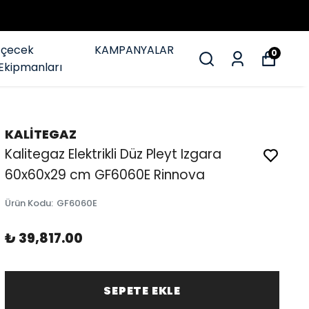
İçecek
KAMPANYALAR
0
Ekipmanları
KALİTEGAZ
Kalitegaz Elektrikli Düz Pleyt Izgara
60x60x29 cm GF6060E Rinnova
Ürün Kodu
:
GF6060E
₺ 39,817.00
SEPETE EKLE