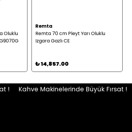
Remta
ra Oluklu
Remta 70 cm Pleyt Yarı Oluklu
 GG9070G
Izgara Gazlı CE
₺ 14,857.00
Kahve Makinelerinde Büyük Fırsat !
Ka