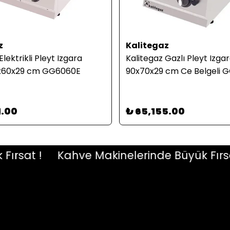
z
Kalitegaz
Elektrikli Pleyt Izgara
Kalitegaz Gazlı Pleyt Izga
0x60x29 cm GG6060E
90x70x29 cm Ce Belgeli
1.00
₺ 65,155.00
sat !
Kahve Makinelerinde Büyük Fırsat !