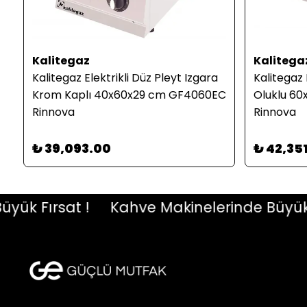
Kalitegaz
Kalitega
Kalitegaz Elektrikli Düz Pleyt Izgara
Kalitegaz 
i
Krom Kaplı 40x60x29 cm GF4060EC
Oluklu 6
Rinnova
Rinnova
₺ 39,093.00
₺ 42,35
 Fırsat !
Kahve Makinelerinde Büyük Fır