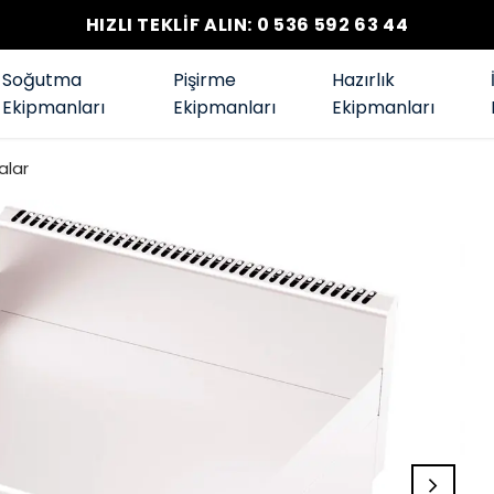
HIZLI TEKLİF ALIN: 0 536 592 63 44
Soğutma
Pişirme
Hazırlık
Ekipmanları
Ekipmanları
Ekipmanları
alar