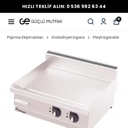
HIZLI TEKLİF ALIN: 0 536 592 63 44
0
Pişirme Ekipmanları
Endüstriyel Izgara
Pleyt Izgaralar