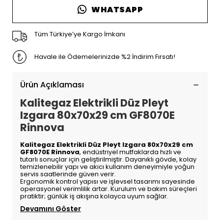
WHATSAPP
Tüm Türkiye’ye Kargo İmkanı
Havale ile Ödemelerinizde %2 İndirim Fırsatı!
Ürün Açıklaması
Kalitegaz Elektrikli Düz Pleyt
Izgara 80x70x29 cm GF8070E
Rinnova
Kalitegaz Elektrikli Düz Pleyt Izgara 80x70x29 cm
GF8070E Rinnova
, endüstriyel mutfaklarda hızlı ve
tutarlı sonuçlar için geliştirilmiştir. Dayanıklı gövde, kolay
temizlenebilir yapı ve akıcı kullanım deneyimiyle yoğun
servis saatlerinde güven verir.
Ergonomik kontrol yapısı ve işlevsel tasarımı sayesinde
operasyonel verimlilik artar. Kurulum ve bakım süreçleri
pratiktir; günlük iş akışına kolayca uyum sağlar.
Devamını Göster