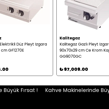
z
Kalitegaz
Elektrikli Düz Pleyt Izgara
Kalitegaz Gazlı Pleyt Izga
9 cm GF1270E
90x70x29 cm Ce Krom Kapl
GG9070GC
4.00
₺ 97,009.00
ük Fırsat !
Kahve Makinelerinde Büyük F