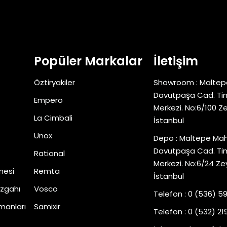
Popüler Markalar
İletişim
Öztiryakiler
Showroom : Maltep
Davutpaşa Cad. Tim
Empero
Merkezi. No:6/100 Z
La Cimbali
İstanbul
Unox
Depo : Maltepe Mah
Davutpaşa Cad. Tim
Rational
Merkezi. No:6/24 Ze
nesi
Remta
İstanbul
zgahı
Vosco
Telefon : 0 (536) 5
manları
Samixir
Telefon : 0 (532) 219