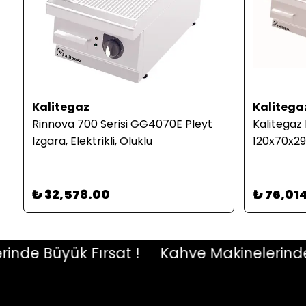
Kalitegaz
Kalitega
Rinnova 700 Serisi GG4070E Pleyt
Kalitegaz 
Izgara, Elektrikli, Oluklu
120x70x2
₺ 32,578.00
₺ 76,01
e Büyük Fırsat !
Kahve Makinelerinde Büy