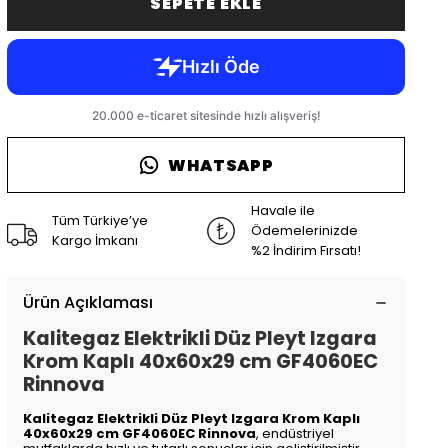
SEPETE EKLE
WHATSAPP
Havale ile
Tüm Türkiye’ye
Ödemelerinizde
Kargo İmkanı
%2 İndirim Fırsatı!
Ürün Açıklaması
Kalitegaz Elektrikli Düz Pleyt Izgara
Krom Kaplı 40x60x29 cm GF4060EC
Rinnova
Kalitegaz Elektrikli Düz Pleyt Izgara Krom Kaplı
40x60x29 cm GF4060EC Rinnova
, endüstriyel