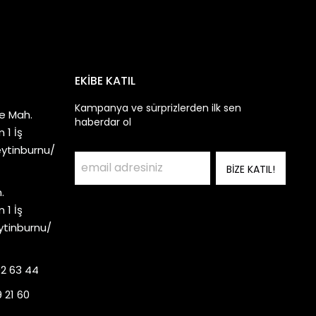
EKİBE KATIL
Kampanya ve sürprizlerden ilk sen
e Mah.
haberdar ol
 1 İş
eytinburnu/
BİZE KATIL!
.
 1 İş
ytinburnu/
92 63 44
 21 60