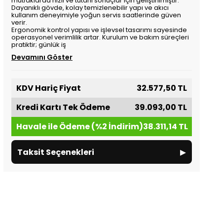
mutfaklarda hızlı ve tutarlı sonuçlar için geliştirilmiştir.
Dayanıklı gövde, kolay temizlenebilir yapı ve akıcı
kullanım deneyimiyle yoğun servis saatlerinde güven
verir.
Ergonomik kontrol yapısı ve işlevsel tasarımı sayesinde
operasyonel verimlilik artar. Kurulum ve bakım süreçleri
pratiktir; günlük iş
Devamını Göster
KDV Hariç Fiyat
32.577,50 TL
Kredi Kartı Tek Ödeme
39.093,00 TL
Havale ile Ödeme (%2 İndirim)
38.311,14 TL
▸
Taksit Seçenekleri