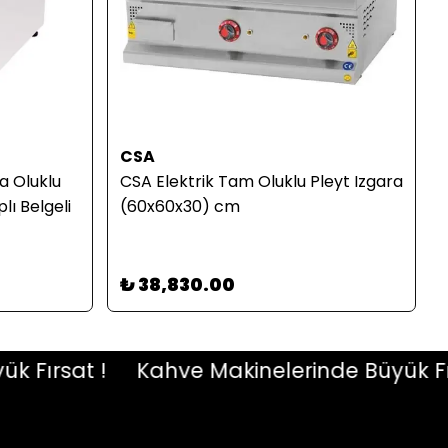
CSA
ra Oluklu
CSA Elektrik Tam Oluklu Pleyt Izgara
ı Belgeli
(60x60x30) cm
₺ 38,830.00
ırsat !
Kahve Makinelerinde Büyük Fırsat