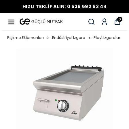
HIZLI TEKLİF ALIN: 0 536 592 63 44
0
Pişirme Ekipmanları
Endüstriyel Izgara
Pleyt Izgaralar