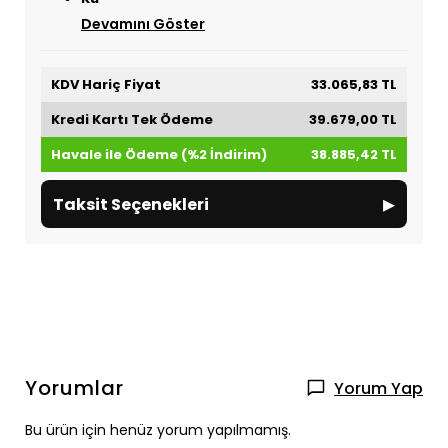
Devamını Göster
KDV Hariç Fiyat
33.065,83 TL
Kredi Kartı Tek Ödeme
39.679,00 TL
Havale ile Ödeme (%2 İndirim)
38.885,42 TL
▸
Taksit Seçenekleri
Yorumlar
Yorum Yap
Bu ürün için henüz yorum yapılmamış.