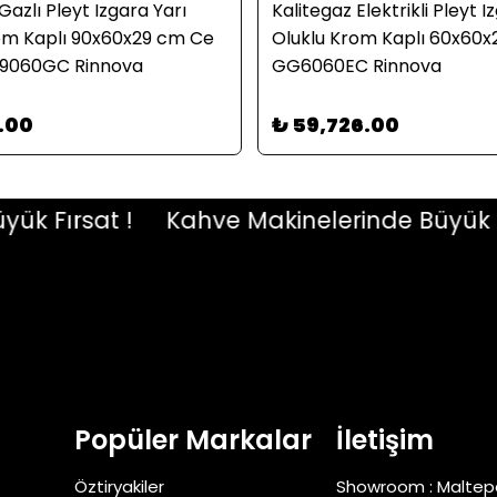
Gazlı Pleyt Izgara Yarı
Kalitegaz Elektrikli Pleyt I
om Kaplı 90x60x29 cm Ce
Oluklu Krom Kaplı 60x60
S9060GC Rinnova
GG6060EC Rinnova
3.00
₺ 59,726.00
Fırsat !
Kahve Makinelerinde Büyük Fırs
Popüler Markalar
İletişim
Öztiryakiler
Showroom : Maltep