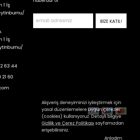
haberdar ol
 1 İş
eytinburnu/
BİZE KATIL!
.
 1 İş
ytinburnu/
92 63 44
 21 60
.com
Alışveriş deneyiminizi iyileştirmek için
yasal düzenlemelere uygun çerezler
(cookies) kullanıyoruz. Detaylı bilgiye
Gizlilik ve Çerez Politikası
sayfamızdan
erişebilirsiniz.
Anladım