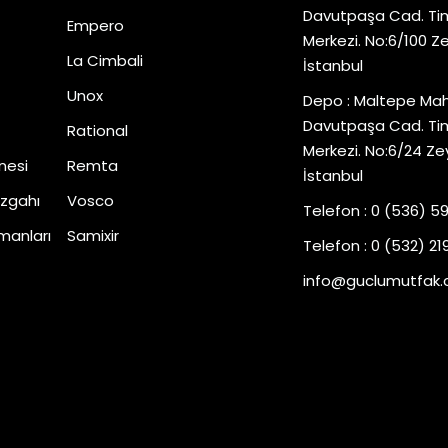
Davutpaşa Cad. Tim
Empero
Merkezi. No:6/100 Z
La Cimbali
İstanbul
Unox
Depo : Maltepe Mah
Davutpaşa Cad. Tim
Rational
Merkezi. No:6/24 Ze
nesi
Remta
İstanbul
zgahı
Vosco
Telefon : 0 (536) 5
manları
Samixir
Telefon : 0 (532) 219
info@guclumutfak