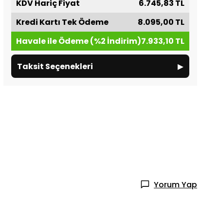
KDV Hariç Fiyat
6.745,83 TL
Kredi Kartı Tek Ödeme
8.095,00 TL
Havale ile Ödeme (%2 İndirim)
7.933,10 TL
▸
Taksit Seçenekleri
Yorum Yap