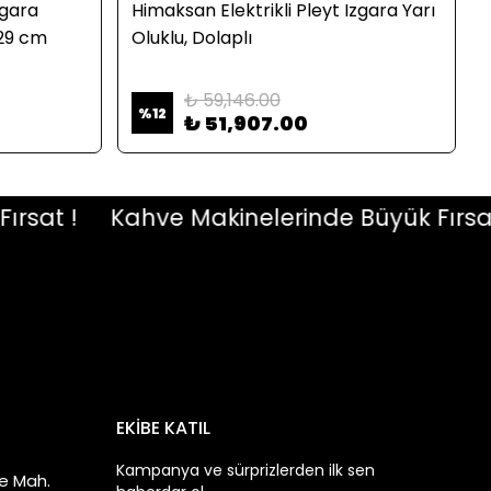
zgara
Himaksan Elektrikli Pleyt Izgara Yarı
x29 cm
Oluklu, Dolaplı
₺ 59,146.00
%
12
₺ 51,907.00
at !
Kahve Makinelerinde Büyük Fırsat !
EKİBE KATIL
Kampanya ve sürprizlerden ilk sen
e Mah.