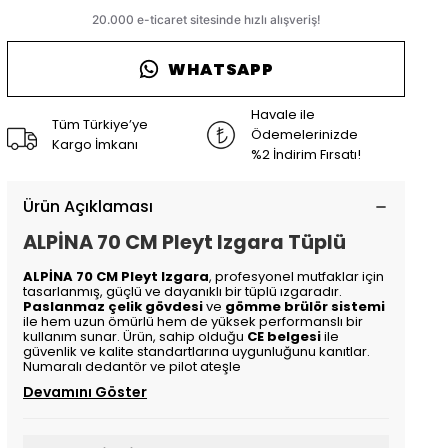
WHATSAPP
Havale ile
Tüm Türkiye’ye
Ödemelerinizde
Kargo İmkanı
%2 İndirim Fırsatı!
Ürün Açıklaması
ALPİNA 70 CM Pleyt Izgara Tüplü
ALPİNA 70 CM Pleyt Izgara
, profesyonel mutfaklar için
tasarlanmış, güçlü ve dayanıklı bir tüplü ızgaradır.
Paslanmaz çelik gövdesi
ve
gömme brülör sistemi
ile hem uzun ömürlü hem de yüksek performanslı bir
kullanım sunar. Ürün, sahip olduğu
CE belgesi
ile
güvenlik ve kalite standartlarına uygunluğunu kanıtlar.
Numaralı dedantör ve pilot ateşle
Devamını Göster