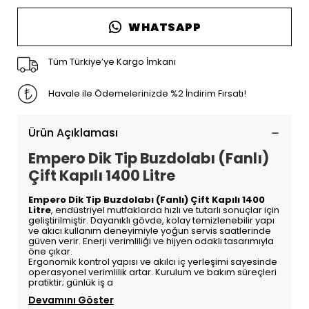
WHATSAPP
Tüm Türkiye’ye Kargo İmkanı
Havale ile Ödemelerinizde %2 İndirim Fırsatı!
Ürün Açıklaması
Empero Dik Tip Buzdolabı (Fanlı)
Çift Kapılı 1400 Litre
Empero Dik Tip Buzdolabı (Fanlı) Çift Kapılı 1400
Litre
, endüstriyel mutfaklarda hızlı ve tutarlı sonuçlar için
geliştirilmiştir. Dayanıklı gövde, kolay temizlenebilir yapı
ve akıcı kullanım deneyimiyle yoğun servis saatlerinde
güven verir. Enerji verimliliği ve hijyen odaklı tasarımıyla
öne çıkar.
Ergonomik kontrol yapısı ve akılcı iç yerleşimi sayesinde
operasyonel verimlilik artar. Kurulum ve bakım süreçleri
pratiktir; günlük iş a
Devamını Göster