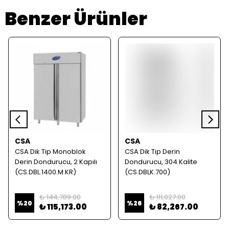
Benzer Ürünler
CSA
CSA
CSA Dik Tip Monoblok
CSA Dik Tip Derin
Derin Dondurucu, 2 Kapılı
Dondurucu, 304 Kalite
(CS.DBL.1400.M.KR)
(CS.DBLK.700)
₺ 144,789.00
₺ 111,027.00
%
20
%
26
₺ 115,173.00
₺ 82,267.00