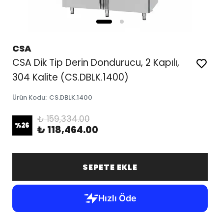
CSA
CSA Dik Tip Derin Dondurucu, 2 Kapılı,
304 Kalite (CS.DBLK.1400)
Ürün Kodu
:
CS.DBLK.1400
₺ 159,334.00
%
26
₺ 118,464.00
SEPETE EKLE