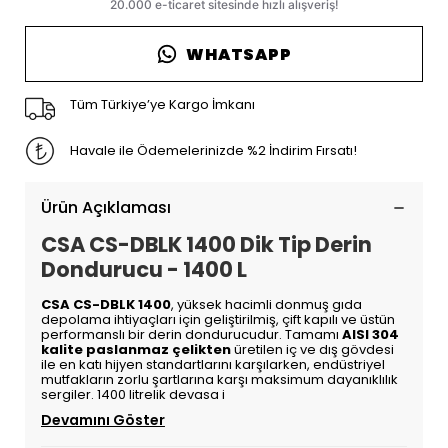
WHATSAPP
Tüm Türkiye’ye Kargo İmkanı
Havale ile Ödemelerinizde %2 İndirim Fırsatı!
Ürün Açıklaması
CSA CS-DBLK 1400 Dik Tip Derin
Dondurucu - 1400 L
CSA CS-DBLK 1400
, yüksek hacimli donmuş gıda
depolama ihtiyaçları için geliştirilmiş, çift kapılı ve üstün
performanslı bir derin dondurucudur. Tamamı
AISI 304
kalite paslanmaz çelikten
üretilen iç ve dış gövdesi
ile en katı hijyen standartlarını karşılarken, endüstriyel
mutfakların zorlu şartlarına karşı maksimum dayanıklılık
sergiler. 1400 litrelik devasa i
Devamını Göster