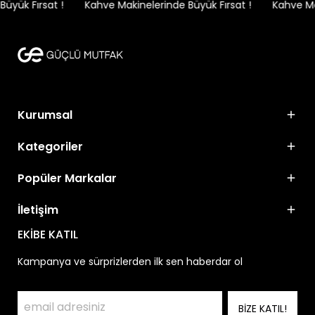
yük Fırsat !
Kahve Makinelerinde Büyük Fırsat !
Kahve Mak
Kurumsal
Kategoriler
Popüler Markalar
İletişim
EKİBE KATIL
Kampanya ve sürprizlerden ilk sen haberdar ol
BİZE KATIL!