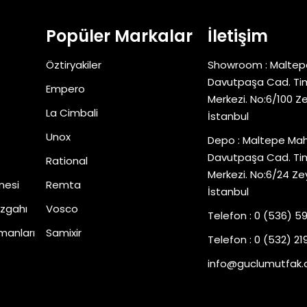
Popüler Markalar
İletişim
Öztiryakiler
Showroom : Maltep
Davutpaşa Cad. Tim
Empero
Merkezi. No:6/100 Z
La Cimbali
İstanbul
Unox
Depo : Maltepe Mah
Davutpaşa Cad. Tim
Rational
Merkezi. No:6/24 Ze
nesi
Remta
İstanbul
zgahı
Vosco
Telefon : 0 (536) 5
manları
Samixir
Telefon : 0 (532) 219
info@guclumutfak