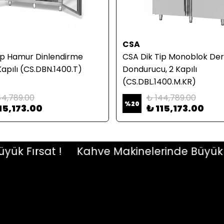
CSA
ip Hamur Dinlendirme
CSA Dik Tip Monoblok Der
Kapılı (CS.DBN.1400.T)
Dondurucu, 2 Kapılı
(CS.DBL.1400.M.KR)
44,789.00
₺ 144,789.00
%
20
15,173.00
₺ 115,173.00
 Fırsat !
Kahve Makinelerinde Büyük Fırs