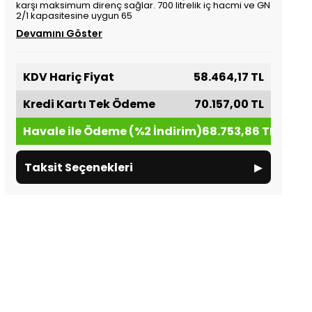
karşı maksimum direnç sağlar. 700 litrelik iç hacmi ve GN
2/1 kapasitesine uygun 65
Devamını Göster
KDV Hariç Fiyat
58.464,17 TL
Kredi Kartı Tek Ödeme
70.157,00 TL
Havale ile Ödeme (%2 İndirim)
68.753,86 TL
▸
Taksit Seçenekleri