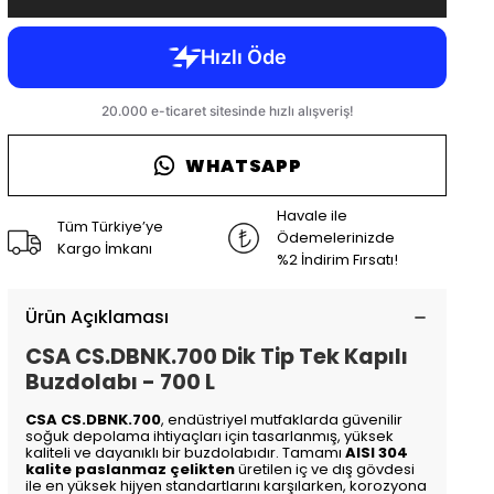
WHATSAPP
Havale ile
Tüm Türkiye’ye
Ödemelerinizde
Kargo İmkanı
%2 İndirim Fırsatı!
Ürün Açıklaması
CSA CS.DBNK.700 Dik Tip Tek Kapılı
Buzdolabı - 700 L
CSA CS.DBNK.700
, endüstriyel mutfaklarda güvenilir
soğuk depolama ihtiyaçları için tasarlanmış, yüksek
kaliteli ve dayanıklı bir buzdolabıdır. Tamamı
AISI 304
kalite paslanmaz çelikten
üretilen iç ve dış gövdesi
ile en yüksek hijyen standartlarını karşılarken, korozyona