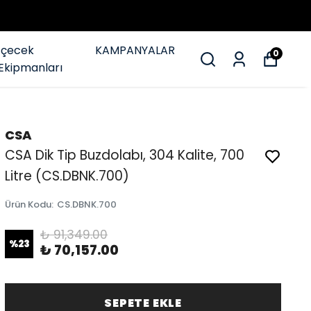
İçecek
KAMPANYALAR
0
Ekipmanları
CSA
CSA Dik Tip Buzdolabı, 304 Kalite, 700
Litre (CS.DBNK.700)
Ürün Kodu
:
CS.DBNK.700
₺ 91,349.00
%
23
₺ 70,157.00
SEPETE EKLE