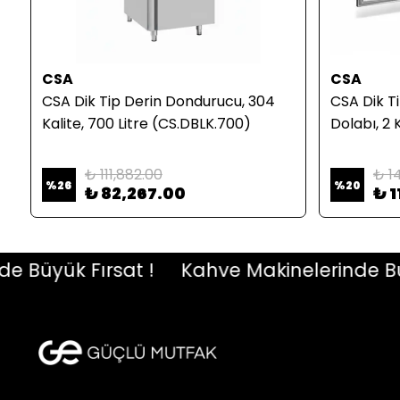
CSA
CSA
CSA Dik Tip Derin Dondurucu, 304
CSA Dik T
Kalite, 700 Litre (CS.DBLK.700)
Dolabı, 2 
₺ 111,882.00
₺ 1
%
26
%
20
₺ 82,267.00
₺ 1
üyük Fırsat !
Kahve Makinelerinde Büyük