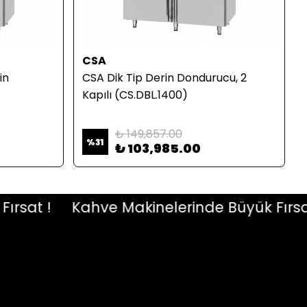
CSA
in
CSA Dik Tip Derin Dondurucu, 2
Kapılı (CS.DBL.1400)
₺ 149,857.00
%
31
₺ 103,985.00
at !
Kahve Makinelerinde Büyük Fırsat !