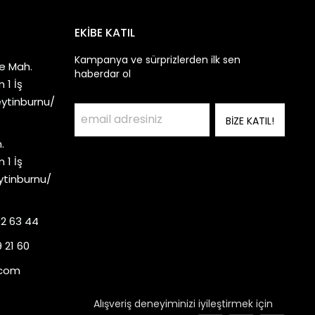
EKİBE KATIL
Kampanya ve sürprizlerden ilk sen
e Mah.
haberdar ol
 1 İş
eytinburnu/
BİZE KATIL!
.
 1 İş
ytinburnu/
92 63 44
 21 60
.com
Alışveriş deneyiminizi iyileştirmek için