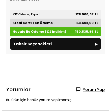
KDV Hariç Fiyat
128.006,67 TL
Kredi Kartı Tek Ödeme
153.608,00 TL
Havale ile Ödeme (%2 İndirim)
150.535,84 TL
▸
Taksit Seçenekleri
Yorumlar
Yorum Yap
Bu ürün için henüz yorum yapılmamış.