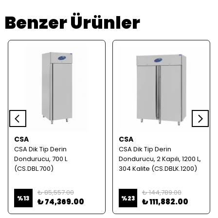
Benzer Ürünler
CSA
CSA
CSA Dik Tip Derin
CSA Dik Tip Derin
Dondurucu, 700 L
Dondurucu, 2 Kapılı, 1200 L,
(CS.DBL.700)
304 Kalite (CS.DBLK.1200)
₺ 85,557.00
₺ 144,789.00
%
13
%
23
₺ 74,369.00
₺ 111,882.00