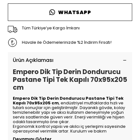
WHATSAPP
Tüm Türkiye’ye Kargo İmkanı
Havale ile Ödemelerinizde %2 İndirim Fırsatı!
Ürün Açıklaması
Empero Dik Tip Derin Dondurucu
Pastane Tipi Tek Kapılı 70x95x205
cm
Empero Dik Tip Derin Dondurucu Pastane Tipi Tek
Kapılı 70x95x205 cm
, endüstriyel mutfaklarda hızlı ve
tutarlı sonuçlar için geliştirilmiştir. Dayanıklı gövde, kolay
temizlenebilir yapı ve akıcı kullanım deneyimiyle yoğun
servis saatlerinde güven verir. Enerji verimliliği ve hijyen
odaklı tasarımıyla öne çıkar.
Ergonomik kontrol yapısı ve akılcı iç yerleşimi sayesinde
operasyonel verimlilik artar. Kurulum ve bakım
Devamını Göster