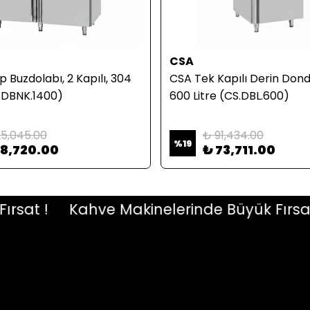
CSA
p Buzdolabı, 2 Kapılı, 304
CSA Tek Kapılı Derin Dond
S.DBNK.1400)
600 Litre (CS.DBL.600)
25,045.00
₺ 91,434.00
%
19
98,720.00
₺ 73,711.00
at !
Kahve Makinelerinde Büyük Fırsat !