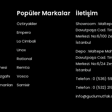
Popüler Markalar
İletişim
Öztiryakiler
Showroom : Maltep
Davutpaşa Cad. Tim
Empero
Merkezi. No:6/100 Z
La Cimbali
İstanbul
Unox
Depo : Maltepe Mah
Davutpaşa Cad. Tim
Rational
Merkezi. No:6/24 Ze
nesi
Remta
İstanbul
zgahı
Vosco
Telefon : 0 (536) 5
manları
Samixir
Telefon : 0 (532) 219
info@guclumutfak