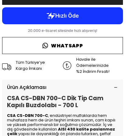
WHATSAPP
Havale ile
Tüm Türkiye’ye
Ödemelerinizde
Kargo İmkanı
%2 İndirim Fırsatı!
Ürün Açıklaması
CSA CS-DBN 700-C Dik Tip Cam
Kapılı Buzdolabı - 700 L
CSA CS-DBN 700-C
, endüstriyel mutfaklarda hem
muhafaza hem de ürün teşhiri imkanı sunan, cam kapılı
ve yüksek performanslı bir soğutma çözümüdür. İç ve
dış gövdesinde kullanılan
AISI 430 kalite paslanmaz
çelik
yapısı ile dayanıklılığı ön planda tutarken, şeffaf