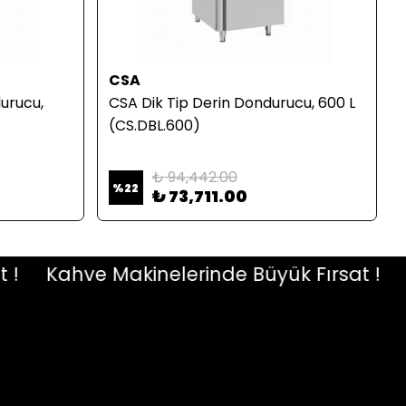
CSA
urucu,
CSA Dik Tip Derin Dondurucu, 600 L
(CS.DBL.600)
₺ 94,442.00
%
22
₺ 73,711.00
Kahve Makinelerinde Büyük Fırsat !
Kah