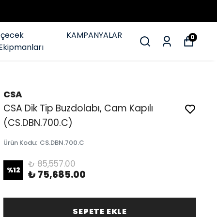
İçecek
KAMPANYALAR
0
Ekipmanları
CSA
CSA Dik Tip Buzdolabı, Cam Kapılı
(CS.DBN.700.C)
Ürün Kodu
:
CS.DBN.700.C
₺ 85,557.00
%
12
₺ 75,685.00
SEPETE EKLE