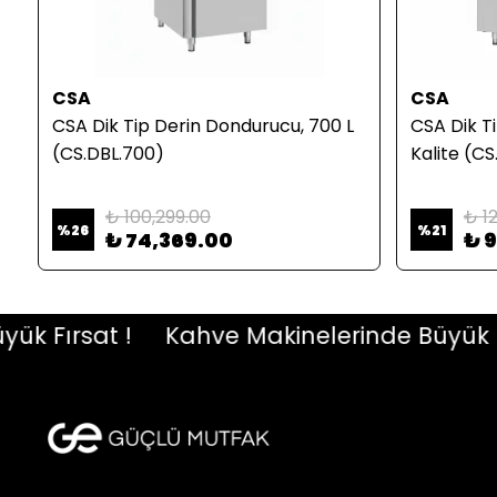
CSA
CSA
CSA Dik Tip Derin Dondurucu, 700 L
CSA Dik Ti
(CS.DBL.700)
Kalite (C
₺ 100,299.00
₺ 1
%
26
%
21
₺ 74,369.00
₺ 
Fırsat !
Kahve Makinelerinde Büyük Fırs