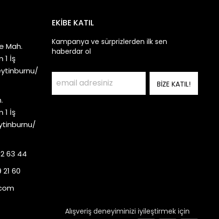
EKİBE KATIL
Kampanya ve sürprizlerden ilk sen
e Mah.
haberdar ol
 1 İş
eytinburnu/
BİZE KATIL!
.
 1 İş
ytinburnu/
92 63 44
 21 60
.com
Alışveriş deneyiminizi iyileştirmek için