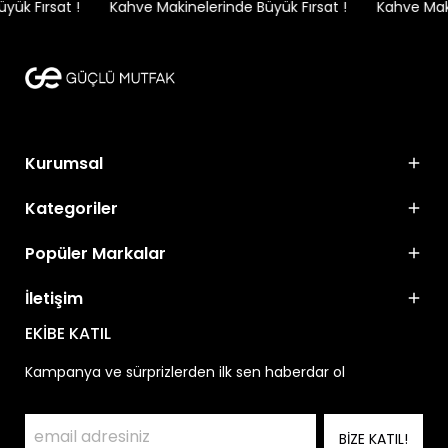
ük Fırsat !
Kahve Makinelerinde Büyük Fırsat !
Kahve Makin
Kurumsal
Kategoriler
Popüler Markalar
İletişim
EKİBE KATIL
Kampanya ve sürprizlerden ilk sen haberdar ol
BİZE KATIL!