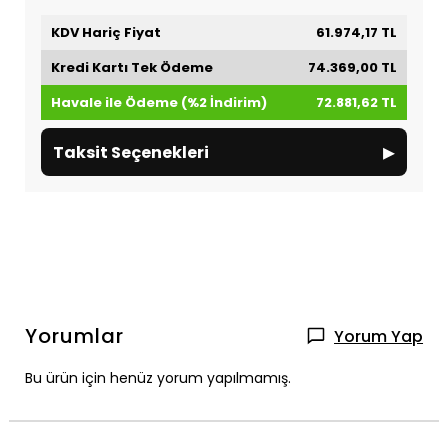
KDV Hariç Fiyat
61.974,17 TL
Kredi Kartı Tek Ödeme
74.369,00 TL
Havale ile Ödeme (%2 İndirim)
72.881,62 TL
▸
Taksit Seçenekleri
Yorumlar
Yorum Yap
Bu ürün için henüz yorum yapılmamış.