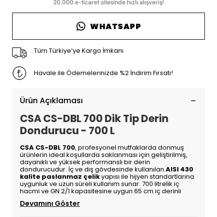
WHATSAPP
Tüm Türkiye’ye Kargo İmkanı
Havale ile Ödemelerinizde %2 İndirim Fırsatı!
Ürün Açıklaması
CSA CS-DBL 700 Dik Tip Derin
Dondurucu - 700 L
CSA CS-DBL 700
, profesyonel mutfaklarda donmuş
ürünlerin ideal koşullarda saklanması için geliştirilmiş,
dayanıklı ve yüksek performanslı bir derin
dondurucudur. İç ve dış gövdesinde kullanılan
AISI 430
kalite paslanmaz çelik
yapısı ile hijyen standartlarına
uygunluk ve uzun süreli kullanım sunar. 700 litrelik iç
hacmi ve GN 2/1 kapasitesine uygun 65 cm iç derinli
Devamını Göster