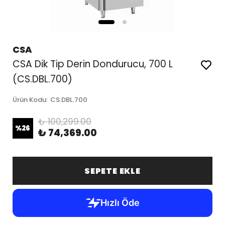
CSA
CSA Dik Tip Derin Dondurucu, 700 L
(CS.DBL.700)
Ürün Kodu
:
CS.DBL.700
₺ 100,299.00
%
26
₺ 74,369.00
SEPETE EKLE