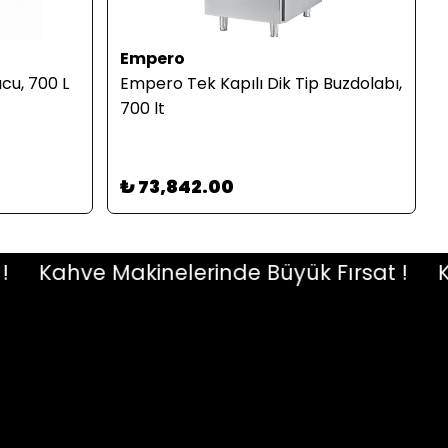
Empero
cu, 700 L
Empero Tek Kapılı Dik Tip Buzdolabı,
700 lt
₺ 73,842.00
Kahve Makinelerinde Büyük Fırsat !
Kah