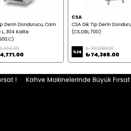
CSA
ip Derin Dondurucu, Cam
CSA Dik Tip Derin Donduru
 L, 304 Kalite
(CS.DBL.700)
600.C)
18,464.00
₺ 100,299.00
%
26
94,771.00
₺ 74,369.00
t !
Kahve Makinelerinde Büyük Fırsat !