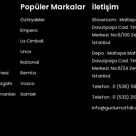
Popüler Markalar
İletişim
Öztiryakiler
Showroom : Maltep
Davutpaşa Cad. Tim
Empero
Merkezi. No:6/100 Z
La Cimbali
İstanbul
Unox
Depo : Maltepe Mah
Davutpaşa Cad. Tim
Rational
Merkezi. No:6/24 Ze
nesi
Remta
İstanbul
zgahı
Vosco
Telefon : 0 (536) 5
manları
Samixir
Telefon : 0 (532) 219
info@guclumutfak