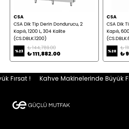
CSA
CSA
CSA Dik Tip Derin Dondurucu, 2
CSA Dik T
Kapılı, 1200 L, 304 Kalite
Kapılı, 600
(CS.DBLK.1200)
(CS.DBLK.
₺ 144,789.00
₺ 1
%
23
%
20
₺ 111,882.00
₺ 
Fırsat !
Kahve Makinelerinde Büyük Fırsa