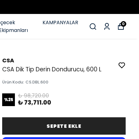
İçecek
KAMPANYALAR
0
Ekipmanları
CSA
CSA Dik Tip Derin Dondurucu, 600 L
Ürün Kodu
:
CS.DBL.600
₺ 98,720.00
%
25
₺ 73,711.00
SEPETE EKLE