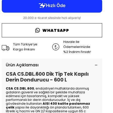
WHATSAPP
Havale ile
Tüm Türkiye’ye
Ödemelerinizde
Kargo İmkanı
%2 İndirim Fırsatı!
Ürün Açıklaması
CSA CS.DBL.600 Dik Tip Tek Kapılı
Derin Dondurucu - 600 L
CSA CS.DBL.600
, endüstriyel mutfaklarda donmuş
gıdaların güvenli ve sağlıklı bir şekilde muhafaza
edilmesi için tasarlanmış, kompakt ve yüksek
performanslı bir derin dondurucudur. İç ve dış
gövdesinde kullanılan
AISI 430 kalite paslanmaz
çelik
yapısı ile dayanıklılığı ön planda tutarken, 600
litrelik iç hacmi ve GN 2/1 kapasitesine uygun 65 c