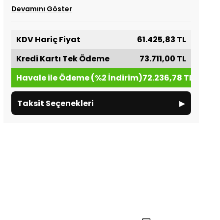
Devamını Göster
KDV Hariç Fiyat
61.425,83 TL
Kredi Kartı Tek Ödeme
73.711,00 TL
Havale ile Ödeme (%2 İndirim)
72.236,78 TL
▸
Taksit Seçenekleri