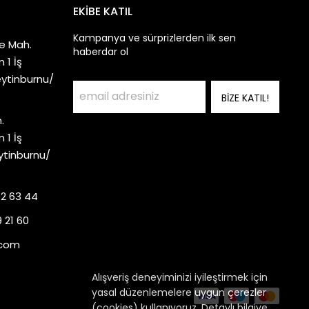
EKİBE KATIL
Kampanya ve sürprizlerden ilk sen
e Mah.
haberdar ol
 1 İş
eytinburnu/
BİZE KATIL!
.
 1 İş
ytinburnu/
92 63 44
 21 60
.com
Alışveriş deneyiminizi iyileştirmek için
yasal düzenlemelere uygun çerezler
(cookies) kullanıyoruz. Detaylı bilgiye