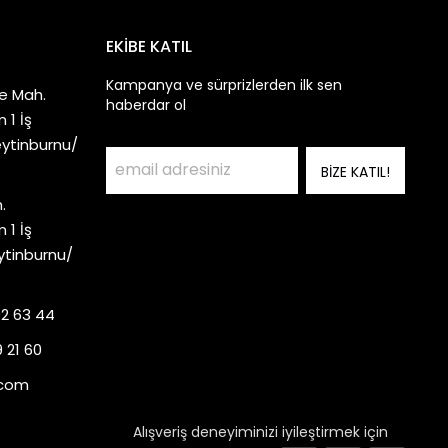
EKİBE KATIL
Kampanya ve sürprizlerden ilk sen
e Mah.
haberdar ol
 1 İş
eytinburnu/
BİZE KATIL!
.
 1 İş
ytinburnu/
92 63 44
 21 60
.com
Alışveriş deneyiminizi iyileştirmek için