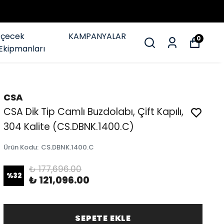
İçecek
KAMPANYALAR
0
Ekipmanları
CSA
CSA Dik Tip Camlı Buzdolabı, Çift Kapılı,
304 Kalite (CS.DBNK.1400.C)
Ürün Kodu
:
CS.DBNK.1400.C
₺ 177,696.00
%
32
₺ 121,096.00
SEPETE EKLE