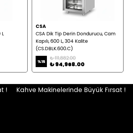
CSA
 L
CSA Dik Tip Derin Dondurucu, Cam
Kapılı, 600 L, 304 Kalite
(CS.DBLK.600.C)
₺ 111,882.00
%
15
₺ 94,968.00
Kahve Makinelerinde Büyük Fırsat !
Ka