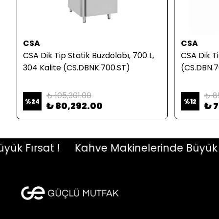
CSA
CSA
CSA Dik Tip Statik Buzdolabı, 700 L,
CSA Dik T
304 Kalite (CS.DBNK.700.ST)
(CS.DBN.7
₺ 105,301.00
₺ 8
%
24
%
12
₺ 80,292.00
₺ 
Fırsat !
Kahve Makinelerinde Büyük Fırs