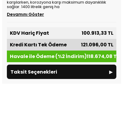
karşılarken, korozyona karşı maksimum dayanıklılık
sağlar. 1400 litrelik geniş ha
Devamını Göster
KDV Hariç Fiyat
100.913,33 TL
Kredi Kartı Tek Ödeme
121.096,00 TL
Havale ile Ödeme (%2 İndirim)
118.674,08 TL
▸
Taksit Seçenekleri