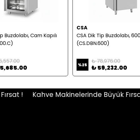
CSA
ip Buzdolabı, Cam Kapılı
CSA Dik Tip Buzdolabı, 600
00.C)
(CS.DBN.600)
5,557.00
₺ 78,976.00
%
25
75,685.00
₺ 59,232.00
at !
Kahve Makinelerinde Büyük Fırsat !