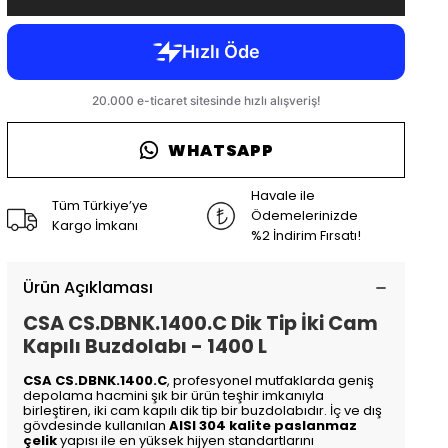
WHATSAPP
Havale ile
Tüm Türkiye’ye
Ödemelerinizde
Kargo İmkanı
%2 İndirim Fırsatı!
Ürün Açıklaması
CSA CS.DBNK.1400.C Dik Tip İki Cam
Kapılı Buzdolabı - 1400 L
CSA CS.DBNK.1400.C
, profesyonel mutfaklarda geniş
depolama hacmini şık bir ürün teşhir imkanıyla
birleştiren, iki cam kapılı dik tip bir buzdolabıdır. İç ve dış
gövdesinde kullanılan
AISI 304 kalite paslanmaz
çelik
yapısı ile en yüksek hijyen standartlarını