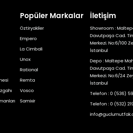
Popüler Markalar
İletişim
Öztiryakiler
Showroom : Maltep
Davutpaşa Cad. Tim
Empero
Merkezi. No:6/100 Z
La Cimbali
İstanbul
Unox
Depo : Maltepe Mah
Davutpaşa Cad. Tim
Rational
Merkezi. No:6/24 Ze
nesi
Remta
İstanbul
zgahı
Vosco
Telefon : 0 (536) 5
manları
Samixir
Telefon : 0 (532) 219
info@guclumutfak