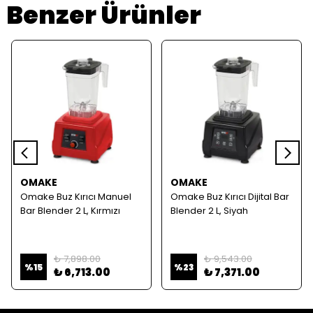
Benzer Ürünler
OMAKE
OMAKE
Omake Buz Kırıcı Manuel
Omake Buz Kırıcı Dijital Bar
Bar Blender 2 L, Kırmızı
Blender 2 L, Siyah
₺ 7,898.00
₺ 9,543.00
%
15
%
23
₺ 6,713.00
₺ 7,371.00