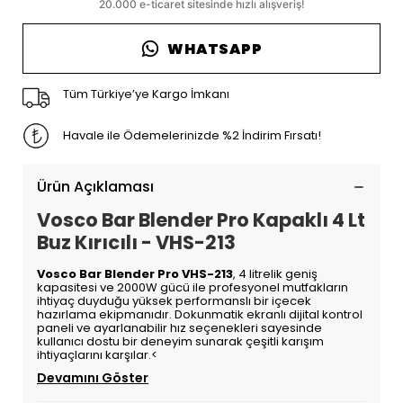
WHATSAPP
Tüm Türkiye’ye Kargo İmkanı
Havale ile Ödemelerinizde %2 İndirim Fırsatı!
Ürün Açıklaması
Vosco Bar Blender Pro Kapaklı 4 Lt
Buz Kırıcılı - VHS-213
Vosco Bar Blender Pro VHS-213
, 4 litrelik geniş
kapasitesi ve 2000W gücü ile profesyonel mutfakların
ihtiyaç duyduğu yüksek performanslı bir içecek
hazırlama ekipmanıdır. Dokunmatik ekranlı dijital kontrol
paneli ve ayarlanabilir hız seçenekleri sayesinde
kullanıcı dostu bir deneyim sunarak çeşitli karışım
ihtiyaçlarını karşılar.<
Devamını Göster