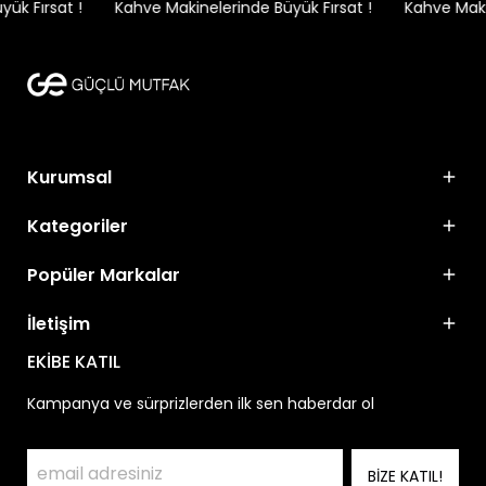
k Fırsat !
Kahve Makinelerinde Büyük Fırsat !
Kahve Makin
Kurumsal
Kategoriler
Popüler Markalar
İletişim
EKİBE KATIL
Kampanya ve sürprizlerden ilk sen haberdar ol
BİZE KATIL!