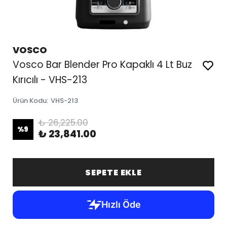
VOSCO
Vosco Bar Blender Pro Kapaklı 4 Lt Buz
Kırıcılı - VHS-213
Ürün Kodu
:
VHS-213
₺ 26,225.00
%
9
₺ 23,841.00
SEPETE EKLE