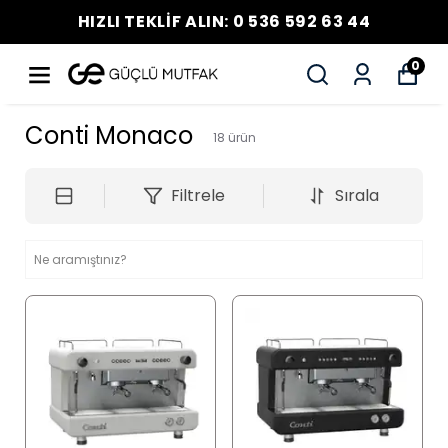
HIZLI TEKLİF ALIN: 0 536 592 63 44
0
Conti Monaco
18
ürün
Filtrele
Sırala