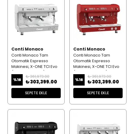
Conti Monaco
Conti Monaco
Conti Monaco Tam
Conti Monaco Tam
Otomatik Espresso
Otomatik Espresso
Makinesi, X-ONE TCI Evo
Makinesi, X-ONE TCI Evo
(2 Gruplu, Beyaz)
(2 Gruplu, Kırmızı)
₺ 361,973.00
₺ 361,973.00
%
16
%
16
₺ 303,399.00
₺ 303,399.00
SEPETE EKLE
SEPETE EKLE