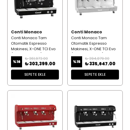
Conti Monaco
Conti Monaco
Conti Monaco Tam
Conti Monaco Tam
Otomatik Espresso
Otomatik Espresso
Makinesi, X-ONE TCI Evo
Makinesi, X-ONE TCI Evo
(2 Gruplu, Siyah)
(3 Gruplu, Beyaz)
₺ 361,973.00
₺ 394,879.00
%
16
%
15
₺ 303,399.00
₺ 335,647.00
SEPETE EKLE
SEPETE EKLE