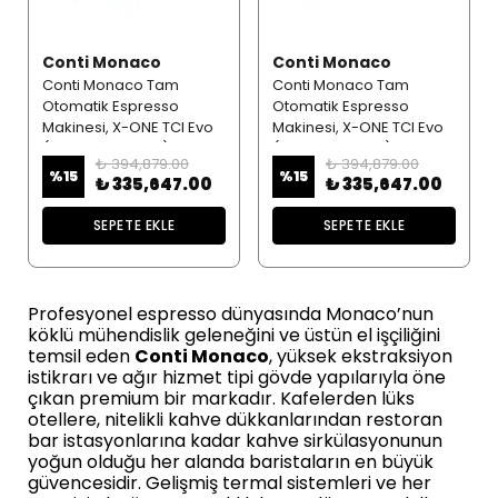
Conti Monaco
Conti Monaco
Conti Monaco Tam
Conti Monaco Tam
Otomatik Espresso
Otomatik Espresso
Makinesi, X-ONE TCI Evo
Makinesi, X-ONE TCI Evo
(3 Gruplu, Kırmızı)
(3 Gruplu, Siyah)
₺ 394,879.00
₺ 394,879.00
%
15
%
15
₺ 335,647.00
₺ 335,647.00
SEPETE EKLE
SEPETE EKLE
Profesyonel espresso dünyasında Monaco’nun
köklü mühendislik geleneğini ve üstün el işçiliğini
temsil eden
Conti Monaco
, yüksek ekstraksiyon
istikrarı ve ağır hizmet tipi gövde yapılarıyla öne
çıkan premium bir markadır. Kafelerden lüks
otellere, nitelikli kahve dükkanlarından restoran
bar istasyonlarına kadar kahve sirkülasyonunun
yoğun olduğu her alanda baristaların en büyük
güvencesidir. Gelişmiş termal sistemleri ve her