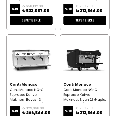
Siyah)
Gruplu, Dozaj Ayarlı)
₺ 658,132.00
₺ 263,253.00
%
19
%
19
₺ 533,087.00
₺ 213,564.00
SEPETE EKLE
SEPETE EKLE
Conti Monaco
Conti Monaco
Conti Monaco NG-C
Conti Monaco NG-C
Espresso Kahve
Espresso Kahve
Makinesi, Beyaz (3
Makinesi, Siyah (2 Gruplu,
Gruplu, Dozaj Ayarlı)
Dozaj Ayarlı)
₺ 329,066.00
₺ 263,253.00
%
19
%
19
₺ 266,544.00
₺ 213,564.00