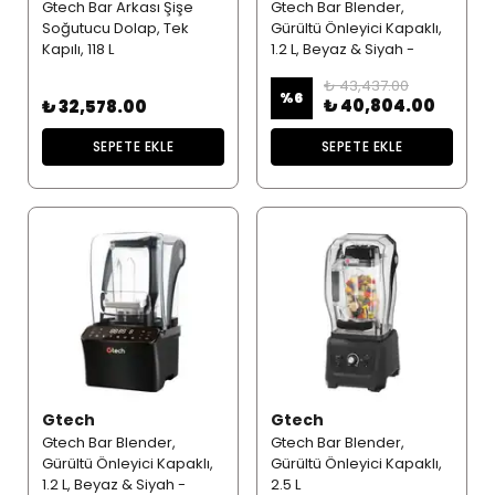
Gtech Bar Arkası Şişe
Gtech Bar Blender,
Soğutucu Dolap, Tek
Gürültü Önleyici Kapaklı,
Kapılı, 118 L
1.2 L, Beyaz & Siyah -
Beyaz
₺ 43,437.00
%
6
₺ 40,804.00
₺ 32,578.00
SEPETE EKLE
SEPETE EKLE
Gtech
Gtech
Gtech Bar Blender,
Gtech Bar Blender,
Gürültü Önleyici Kapaklı,
Gürültü Önleyici Kapaklı,
1.2 L, Beyaz & Siyah -
2.5 L