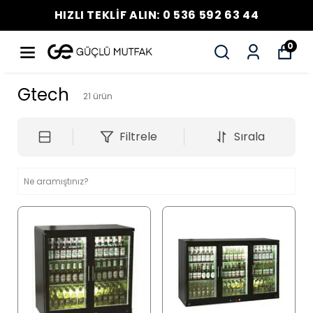
HIZLI TEKLİF ALIN: 0 536 592 63 44
0
Gtech
21
ürün
Filtrele
Sırala