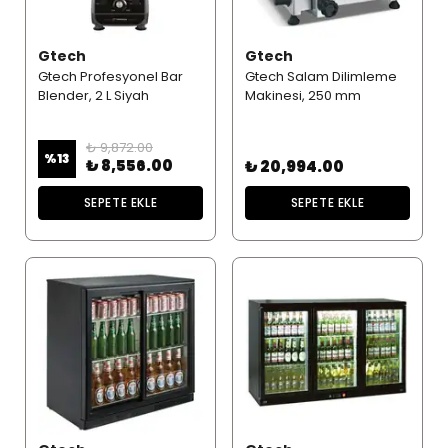
Gtech
Gtech
Gtech Profesyonel Bar
Gtech Salam Dilimleme
Blender, 2 L Siyah
Makinesi, 250 mm
₺ 9,872.00
%
13
₺ 8,556.00
₺ 20,994.00
SEPETE EKLE
SEPETE EKLE