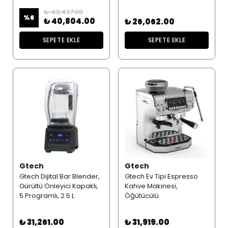
Siyah
₺ 43,437.00
%
6
₺ 40,804.00
₺ 26,062.00
SEPETE EKLE
SEPETE EKLE
Gtech
Gtech
Gtech Dijital Bar Blender,
Gtech Ev Tipi Espresso
Gürültü Önleyici Kapaklı,
Kahve Makinesi,
5 Programlı, 2.5 L
Öğütücülü
₺ 31,261.00
₺ 31,919.00