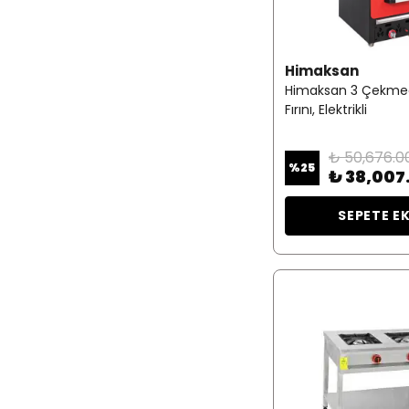
Himaksan
Himaksan 3 Çekmec
Fırını, Elektrikli
₺ 50,676.0
%
25
₺ 38,007
SEPETE E