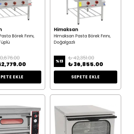
n
Himaksan
sta Börek Fırını,
Himaksan Pasta Börek Fırını,
 Tüplü
Doğalgazlı
0,676.00
₺ 42,351.00
%
13
42,779.00
₺ 36,855.00
EPETE EKLE
SEPETE EKLE