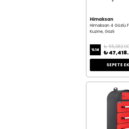
Himaksan
Himaksan 4 Gözlü Fır
Kuzine, Gazlı
₺ 55,382.0
%
14
₺ 47,418
SEPETE E