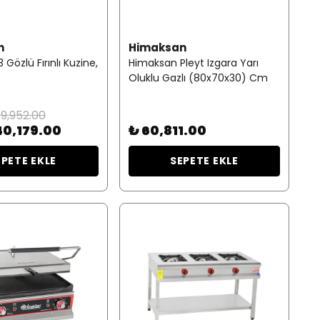
n
Himaksan
Gözlü Fırınlı Kuzine,
Himaksan Pleyt Izgara Yarı
Oluklu Gazlı (80x70x30) Cm
9,952.00
40,179.00
₺ 60,811.00
EPETE EKLE
SEPETE EKLE