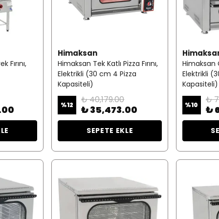
Himaksan
Himaksa
 Fırını,
Himaksan Tek Katlı Pizza Fırını,
Himaksan Çif
Elektrikli (30 cm 4 Pizza
Elektrikli 
Kapasiteli)
Kapasiteli)
₺ 40,179.00
₺ 7
%
12
%
10
.00
₺ 35,473.00
₺ 
KLE
SEPETE EKLE
S