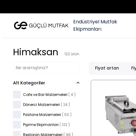
Endüstriyel Mutfak
Ekipmanları
Himaksan
122
ürün
Fiyat artan
Fi
Alt Kategoriler
Cafe ve Bar Malzemeleri
(
4
)
Dönerci Malzemeleri
(
24
)
Pastane Malzemeleri
(
50
)
Pişirme Ekipmanları
(
122
)
Restoran Malzemeleri
(
96
)