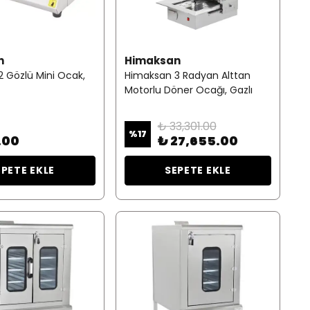
n
Himaksan
 Gözlü Mini Ocak,
Himaksan 3 Radyan Alttan
Motorlu Döner Ocağı, Gazlı
₺ 33,301.00
%
17
.00
₺ 27,655.00
EPETE EKLE
SEPETE EKLE