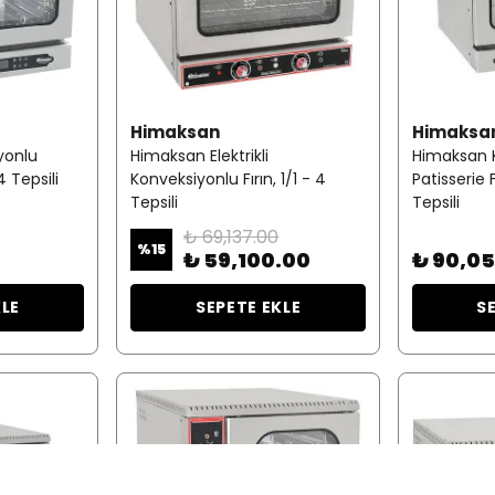
Himaksan
Himaksa
yonlu
Himaksan Elektrikli
Himaksan 
 4 Tepsili
Konveksiyonlu Fırın, 1/1 - 4
Patisserie Fı
Tepsili
Tepsili
₺ 69,137.00
%
15
₺ 59,100.00
₺ 90,0
KLE
SEPETE EKLE
S