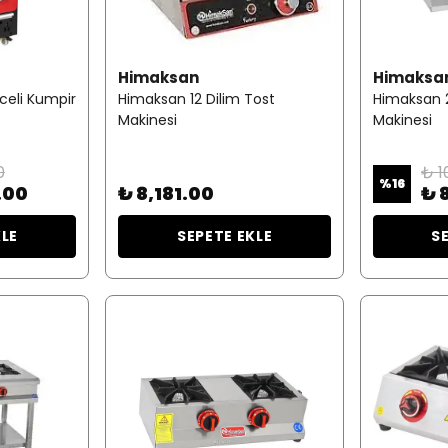
Himaksan
Himaksa
eli Kumpir
Himaksan 12 Dilim Tost
Himaksan 2
Makinesi
Makinesi
0
₺ 1
%
16
.00
₺ 8,181.00
₺ 
KLE
SEPETE EKLE
S