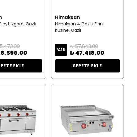
n
Himaksan
leyt Izgara, Gazlı
Himaksan 4 Gözlü Fırınlı
Kuzine, Gazlı
5,473.00
₺ 57,843.00
%
18
28,596.00
₺ 47,418.00
EPETE EKLE
SEPETE EKLE