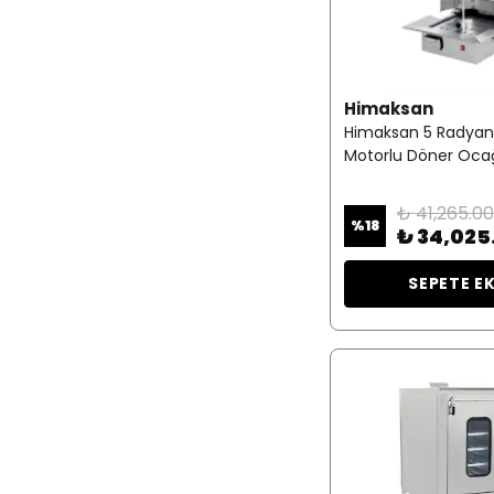
Himaksan
Himaksan 5 Radyan
Motorlu Döner Ocağı
₺ 41,265.00
%
18
₺ 34,025
SEPETE E