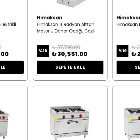
Himaksan
Himaksa
ektrikli
Himaksan 4 Radyan Alttan
Himaksan P
Motorlu Döner Ocağı, Gazlı
0
₺ 37,790.00
₺ 3
%
19
%
19
.00
₺ 30,551.00
₺ 
KLE
SEPETE EKLE
S