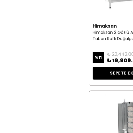
Himaksan
Himaksan 2 Gözlü A
Taban Raflı Doğalga
₺ 22,442.0
%
11
₺ 19,909
SEPETE E