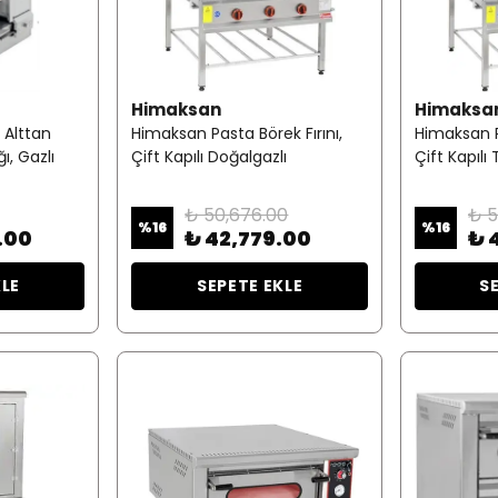
Himaksan
Himaksa
 Alttan
Himaksan Pasta Börek Fırını,
Himaksan Pa
, Gazlı
Çift Kapılı Doğalgazlı
Çift Kapılı
₺ 50,676.00
₺ 5
%
16
%
16
.00
₺ 42,779.00
₺ 
KLE
SEPETE EKLE
S