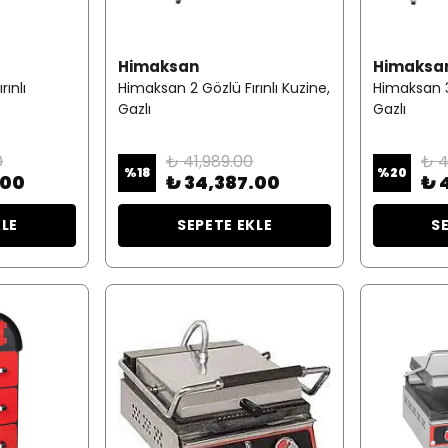
Himaksan
Himaksa
ınlı
Himaksan 2 Gözlü Fırınlı Kuzine,
Himaksan 3 
Gazlı
Gazlı
0
₺ 41,989.00
₺ 4
%
18
%
20
.00
₺ 34,387.00
₺ 
KLE
SEPETE EKLE
S