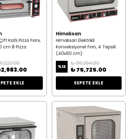
n
Himaksan
t Katlı Pizza Fırını,
Himaksan Elektrikli
(30 cm 8 Pizza
Konveksiyonel Fırın, 4 Tepsili
(40x60 cm)
0,223.00
₺ 86,294.00
%
12
62,983.00
₺ 75,725.00
EPETE EKLE
SEPETE EKLE