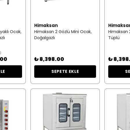
Himaksan
Himaksa
yaklı Ocak,
Himaksan 2 Gözlü Mini Ocak,
Himaksan 2
zlı
Doğalgazlı
Tüplü
0
.00
₺ 8,398.00
₺ 8,398
KLE
SEPETE EKLE
S