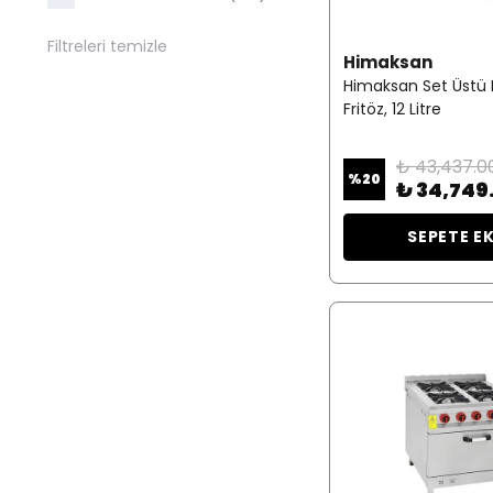
Filtreleri temizle
Himaksan
Himaksan Set Üstü El
Fritöz, 12 Litre
₺ 43,437.0
%
20
₺ 34,749
SEPETE E