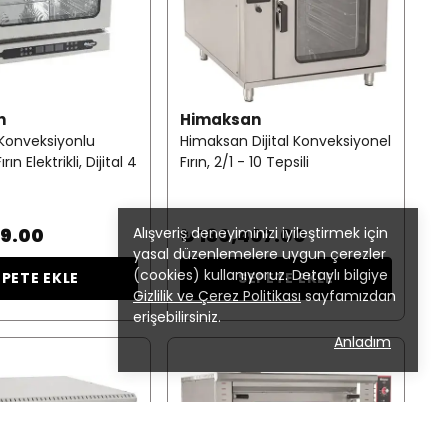
n
Himaksan
Konveksiyonlu
Himaksan Dijital Konveksiyonel
rın Elektrikli, Dijital 4
Fırın, 2/1 - 10 Tepsili
59.00
₺ 180,407.00
Alışveriş deneyiminizi iyileştirmek için
yasal düzenlemelere uygun çerezler
(cookies) kullanıyoruz. Detaylı bilgiye
EPETE EKLE
SEPETE EKLE
Gizlilik ve Çerez Politikası
sayfamızdan
erişebilirsiniz.
Anladım