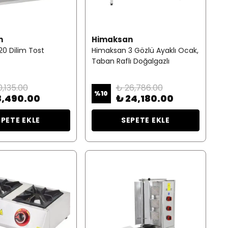
n
Himaksan
0 Dilim Tost
Himaksan 3 Gözlü Ayaklı Ocak,
Taban Raflı Doğalgazlı
0,135.00
₺ 26,786.00
%
10
8,490.00
₺ 24,180.00
EPETE EKLE
SEPETE EKLE