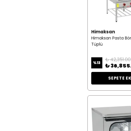
Himaksan
Himaksan Pasta Börek
Tüplü
₺ 42,351.00
%
13
₺ 36,855
SEPETE E