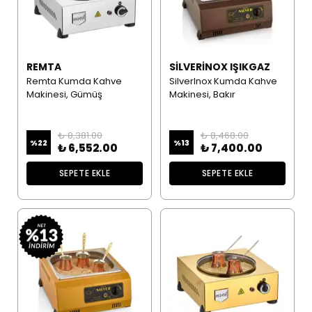
REMTA
SILVERINOX IŞIKGAZ
Remta Kumda Kahve
SilverInox Kumda Kahve
Makinesi, Gümüş
Makinesi, Bakır
₺ 8,381.00
₺ 8,468.00
%
22
%
13
₺ 6,552.00
₺ 7,400.00
SEPETE EKLE
SEPETE EKLE