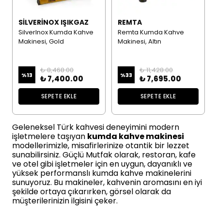
SILVERINOX IŞIKGAZ
REMTA
SilverInox Kumda Kahve
Remta Kumda Kahve
Makinesi, Gold
Makinesi, Altın
₺ 8,468.00
₺ 11,428.00
%
13
%
33
₺ 7,400.00
₺ 7,695.00
SEPETE EKLE
SEPETE EKLE
Geleneksel Türk kahvesi deneyimini modern
işletmelere taşıyan
kumda kahve makinesi
modellerimizle, misafirlerinize otantik bir lezzet
sunabilirsiniz. Güçlü Mutfak olarak, restoran, kafe
ve otel gibi işletmeler için en uygun, dayanıklı ve
yüksek performanslı kumda kahve makinelerini
sunuyoruz. Bu makineler, kahvenin aromasını en iyi
şekilde ortaya çıkarırken, görsel olarak da
müşterilerinizin ilgisini çeker.