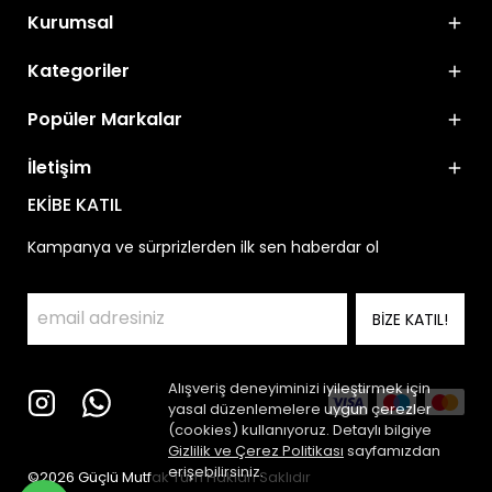
Kurumsal
Kategoriler
Popüler Markalar
İletişim
EKİBE KATIL
Kampanya ve sürprizlerden ilk sen haberdar ol
BİZE KATIL!
Alışveriş deneyiminizi iyileştirmek için
yasal düzenlemelere uygun çerezler
(cookies) kullanıyoruz. Detaylı bilgiye
Gizlilik ve Çerez Politikası
sayfamızdan
erişebilirsiniz.
©2026 Güçlü Mutfak Tüm Hakları Saklıdır