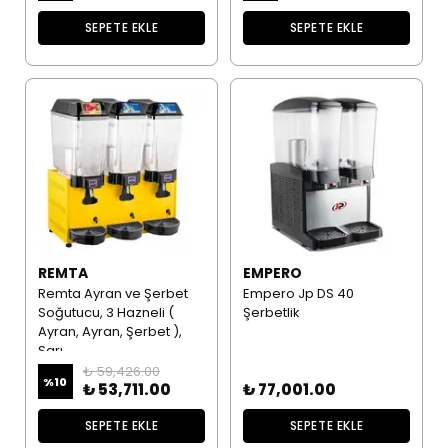
SEPETE EKLE
SEPETE EKLE
REMTA
EMPERO
Remta Ayran ve Şerbet
Empero Jp DS 40
Soğutucu, 3 Hazneli (
Şerbetlik
Ayran, Ayran, Şerbet ),
Sarı
₺ 59,426.00
%
10
₺ 53,711.00
₺ 77,001.00
SEPETE EKLE
SEPETE EKLE