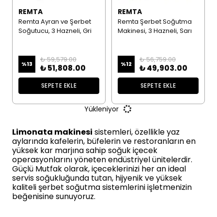
REMTA
REMTA
Remta Ayran ve Şerbet
Remta Şerbet Soğutma
Soğutucu, 3 Hazneli, Gri
Makinesi, 3 Hazneli, Sarı
₺ 59,579.00
₺ 56,759.00
%
13
%
12
₺ 51,808.00
₺ 49,903.00
SEPETE EKLE
SEPETE EKLE
Yükleniyor
Limonata makinesi
sistemleri, özellikle yaz
aylarında kafelerin, büfelerin ve restoranların en
yüksek kar marjına sahip soğuk içecek
operasyonlarını yöneten endüstriyel ünitelerdir.
Güçlü Mutfak olarak, içeceklerinizi her an ideal
servis soğukluğunda tutan, hijyenik ve yüksek
kaliteli şerbet soğutma sistemlerini işletmenizin
beğenisine sunuyoruz.