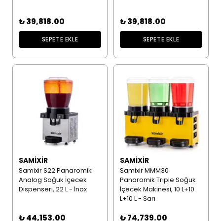
₺ 39,818.00
₺ 39,818.00
SEPETE EKLE
SEPETE EKLE
SAMIXIR
SAMIXIR
Samixir S22 Panaromik
Samixir MMM30
Analog Soğuk İçecek
Panaromik Triple Soğuk
Dispenseri, 22 L - İnox
İçecek Makinesi, 10 L+10
L+10 L - Sarı
₺ 44,153.00
₺ 74,739.00