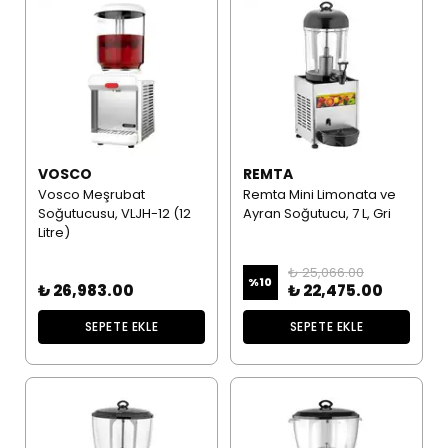
VOSCO
REMTA
Vosco Meşrubat
Remta Mini Limonata ve
Soğutucusu, VLJH-12 (12
Ayran Soğutucu, 7 L, Gri
Litre)
₺ 25,066.00
%
10
₺ 26,983.00
₺ 22,475.00
SEPETE EKLE
SEPETE EKLE