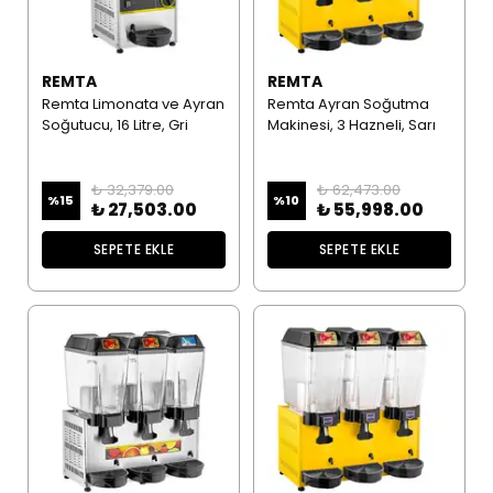
REMTA
REMTA
Remta Limonata ve Ayran
Remta Ayran Soğutma
Soğutucu, 16 Litre, Gri
Makinesi, 3 Hazneli, Sarı
₺ 32,379.00
₺ 62,473.00
%
15
%
10
₺ 27,503.00
₺ 55,998.00
SEPETE EKLE
SEPETE EKLE