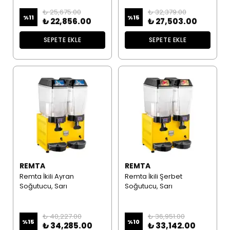
₺ 25,675.00
₺ 32,379.00
%
11
%
15
₺ 22,856.00
₺ 27,503.00
SEPETE EKLE
SEPETE EKLE
REMTA
REMTA
Remta İkili Ayran
Remta İkili Şerbet
Soğutucu, Sarı
Soğutucu, Sarı
₺ 40,227.00
₺ 36,951.00
%
15
%
10
₺ 34,285.00
₺ 33,142.00