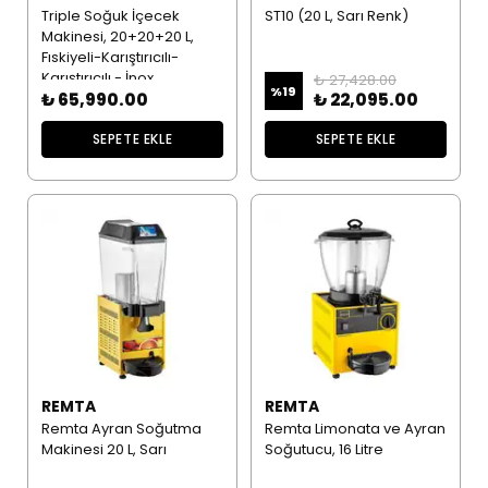
Triple Soğuk İçecek
ST10 (20 L, Sarı Renk)
Makinesi, 20+20+20 L,
Fıskiyeli-Karıştırıcılı-
Karıştırıcılı - İnox
₺ 27,428.00
%
19
₺ 65,990.00
₺ 22,095.00
SEPETE EKLE
SEPETE EKLE
REMTA
REMTA
Remta Ayran Soğutma
Remta Limonata ve Ayran
Makinesi 20 L, Sarı
Soğutucu, 16 Litre