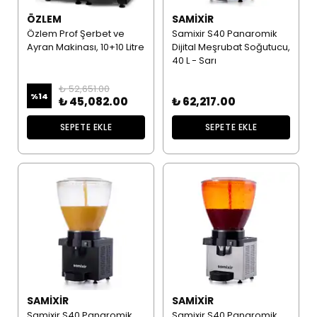
ÖZLEM
SAMIXIR
Özlem Prof Şerbet ve
Samixir S40 Panaromik
Ayran Makinası, 10+10 Litre
Dijital Meşrubat Soğutucu,
40 L - Sarı
₺ 52,651.00
%
14
₺ 45,082.00
₺ 62,217.00
SEPETE EKLE
SEPETE EKLE
SAMIXIR
SAMIXIR
Samixir S40 Panaromik
Samixir S40 Panaromik