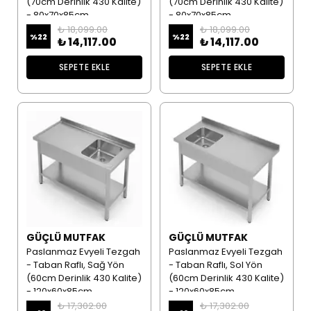
(70cm Derinlik 430 Kalite)
(70cm Derinlik 430 Kalite)
- 80x70x85cm
- 80x70x85cm
₺ 18,099.00
₺ 18,099.00
%
22
%
22
₺ 14,117.00
₺ 14,117.00
SEPETE EKLE
SEPETE EKLE
GÜÇLÜ MUTFAK
GÜÇLÜ MUTFAK
Paslanmaz Evyeli Tezgah
Paslanmaz Evyeli Tezgah
- Taban Raflı, Sağ Yön
- Taban Raflı, Sol Yön
(60cm Derinlik 430 Kalite)
(60cm Derinlik 430 Kalite)
- 120x60x85cm
- 120x60x85cm
₺ 17,302.00
₺ 17,302.00