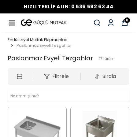
HIZLI TEKLİF ALIN: 0 536 592 63 44
0
Endüstriyel Mutfak Ekipmanları
Paslanmaz Evyeli Tezgahlar
Paslanmaz Evyeli Tezgahlar
171
ürün
Filtrele
Sırala