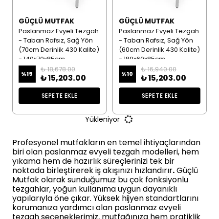
GÜÇLÜ MUTFAK
GÜÇLÜ MUTFAK
Paslanmaz Evyeli Tezgah
Paslanmaz Evyeli Tezgah
- Taban Rafsız, Sağ Yön
- Taban Rafsız, Sağ Yön
(70cm Derinlik 430 Kalite)
(60cm Derinlik 430 Kalite)
- 140x70x85cm
- 180x60x85cm
₺ 18,678.00
₺ 16,940.00
%
19
%
10
₺ 15,203.00
₺ 15,203.00
SEPETE EKLE
SEPETE EKLE
Yükleniyor
Profesyonel mutfakların en temel ihtiyaçlarından
biri olan paslanmaz evyeli tezgah modelleri, hem
yıkama hem de hazırlık süreçlerinizi tek bir
noktada birleştirerek iş akışınızı hızlandırır
.
Güçlü
Mutfak olarak sunduğumuz bu çok fonksiyonlu
tezgahlar, yoğun kullanıma uygun dayanıklı
yapılarıyla öne çıkar. Yüksek hijyen standartlarını
korumanıza yardımcı olan paslanmaz evyeli
tezgah seçeneklerimiz, mutfağınıza hem pratiklik