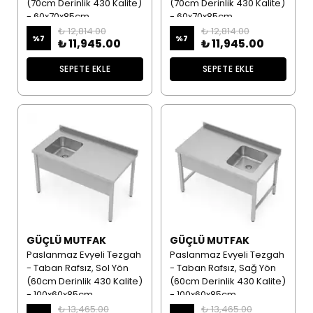
(70cm Derinlik 430 Kalite)
(70cm Derinlik 430 Kalite)
- 60x70x85cm
- 60x70x85cm
₺ 12,814.00
₺ 12,814.00
%
7
%
7
₺ 11,945.00
₺ 11,945.00
SEPETE EKLE
SEPETE EKLE
GÜÇLÜ MUTFAK
GÜÇLÜ MUTFAK
Paslanmaz Evyeli Tezgah
Paslanmaz Evyeli Tezgah
- Taban Rafsız, Sol Yön
- Taban Rafsız, Sağ Yön
(60cm Derinlik 430 Kalite)
(60cm Derinlik 430 Kalite)
- 100x60x85cm
- 100x60x85cm
₺ 13,465.00
₺ 13,465.00