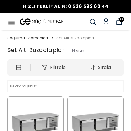
HIZLI TEKLİF ALIN: 0 536 592 63 44
0
Soğutma Ekipmanları
Set Altı Buzdolapları
Set Altı Buzdolapları
14
ürün
Filtrele
Sırala