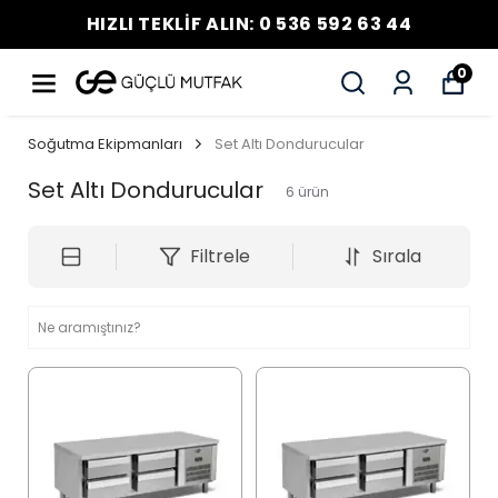
HIZLI TEKLİF ALIN: 0 536 592 63 44
0
Soğutma Ekipmanları
Set Altı Dondurucular
Set Altı Dondurucular
6
ürün
Filtrele
Sırala