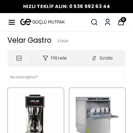
HIZLI TEKLİF ALIN: 0 536 592 63 44
0
Velar Gastro
2
ürün
Filtrele
Sırala