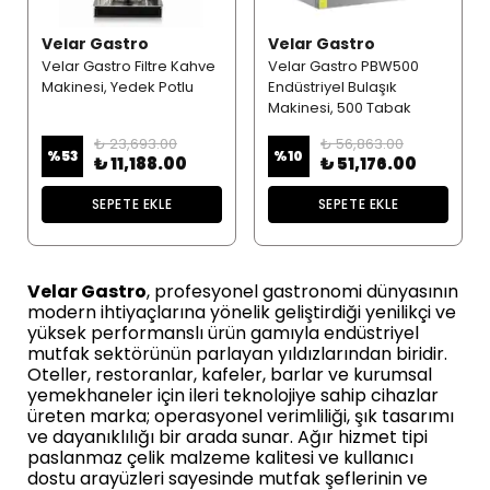
Velar Gastro
Velar Gastro
Velar Gastro Filtre Kahve
Velar Gastro PBW500
Makinesi, Yedek Potlu
Endüstriyel Bulaşık
Makinesi, 500 Tabak
₺ 23,693.00
₺ 56,863.00
%
53
%
10
₺ 11,188.00
₺ 51,176.00
SEPETE EKLE
SEPETE EKLE
Velar Gastro
, profesyonel gastronomi dünyasının
modern ihtiyaçlarına yönelik geliştirdiği yenilikçi ve
yüksek performanslı ürün gamıyla endüstriyel
mutfak sektörünün parlayan yıldızlarından biridir.
Oteller, restoranlar, kafeler, barlar ve kurumsal
yemekhaneler için ileri teknolojiye sahip cihazlar
üreten marka; operasyonel verimliliği, şık tasarımı
ve dayanıklılığı bir arada sunar. Ağır hizmet tipi
paslanmaz çelik malzeme kalitesi ve kullanıcı
dostu arayüzleri sayesinde mutfak şeflerinin ve