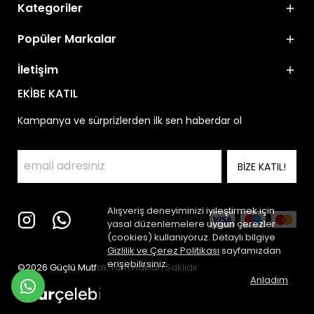
Kategoriler
Popüler Markalar
İletişim
EKİBE KATIL
Kampanya ve sürprizlerden ilk sen haberdar ol
BİZE KATIL!
Alışveriş deneyiminizi iyileştirmek için
yasal düzenlemelere uygun çerezler
(cookies) kullanıyoruz. Detaylı bilgiye
Gizlilik ve Çerez Politikası
sayfamızdan
erişebilirsiniz.
©2026 Güçlü Mutfak Tüm Hakları Saklıdır
Anladım