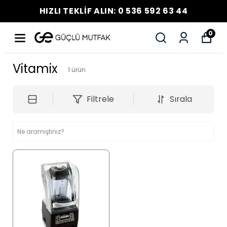
HIZLI TEKLİF ALIN: 0 536 592 63 44
0
Vitamix
1
ürün
Filtrele
Sırala