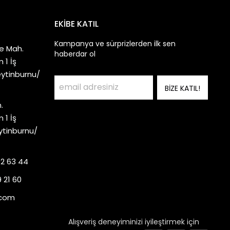
EKİBE KATIL
Kampanya ve sürprizlerden ilk sen
e Mah.
haberdar ol
 1 İş
eytinburnu/
BİZE KATIL!
.
 1 İş
ytinburnu/
92 63 44
 21 60
.com
Alışveriş deneyiminizi iyileştirmek için