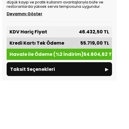
düşük kayıp ve pratik kullanım avantajlarıyla büfe ve
restoranlarda yüksek servis temposuna uygundur.
Devamını Göster
KDV Hariç Fiyat
46.432,50 TL
Kredi Kartı Tek Ödeme
55.719,00 TL
Havale ile Ödeme (%2 İndirim)
54.604,62 TL
▸
Taksit Seçenekleri