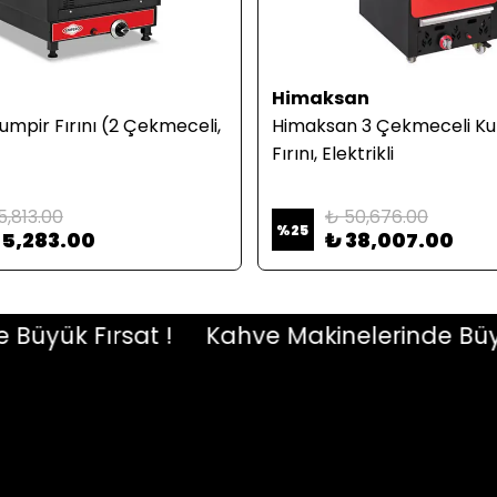
Himaksan
mpir Fırını (2 Çekmeceli,
Himaksan 3 Çekmeceli K
Fırını, Elektrikli
5,813.00
₺ 50,676.00
%
25
55,283.00
₺ 38,007.00
ük Fırsat !
Kahve Makinelerinde Büyük F