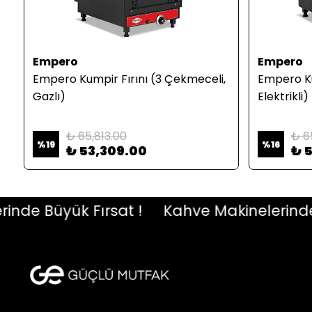
Empero
Empero
Empero Kumpir Fırını (3 Çekmeceli,
Empero Ku
Gazlı)
Elektrikli)
₺ 65,813.00
₺ 6
%
19
%
16
₺ 53,309.00
₺ 
e Büyük Fırsat !
Kahve Makinelerinde Büy