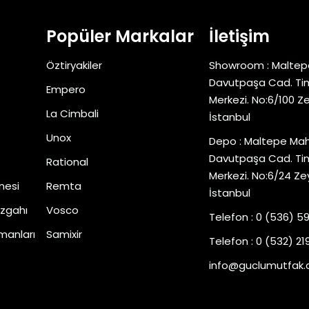
Popüler Markalar
İletişim
Öztiryakiler
Showroom : Maltep
Davutpaşa Cad. Tim
Empero
Merkezi. No:6/100 Z
La Cimbali
İstanbul
Unox
Depo : Maltepe Mah
Davutpaşa Cad. Tim
Rational
Merkezi. No:6/24 Ze
nesi
Remta
İstanbul
zgahı
Vosco
Telefon : 0 (536) 5
manları
Samixir
Telefon : 0 (532) 219
info@guclumutfak