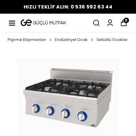
HIZLI TEKLİF ALIN: 0 536 592 63 44
0
Pişirme Ekipmanları
Endüstriyel Ocak
Setüstü Ocaklar