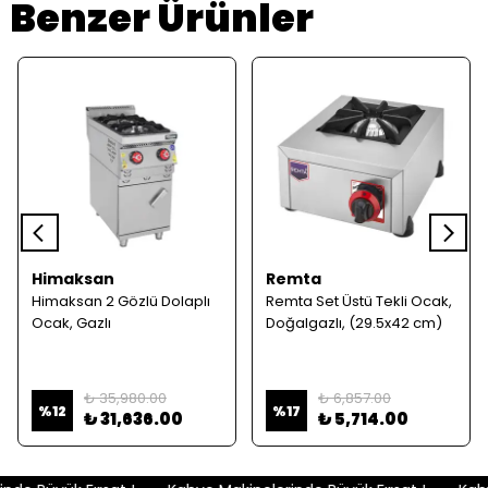
Benzer Ürünler
Himaksan
Remta
Himaksan 2 Gözlü Dolaplı
Remta Set Üstü Tekli Ocak,
Ocak, Gazlı
Doğalgazlı, (29.5x42 cm)
₺ 35,980.00
₺ 6,857.00
%
12
%
17
₺ 31,636.00
₺ 5,714.00