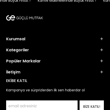
de Büyük Fırsat !
Kahve Makinelerinde Büyük Fırsat !
Kahve
Kurumsal
Kategoriler
Popüler Markalar
İletişim
EKİBE KATIL
Kampanya ve sürprizlerden ilk sen haberdar ol
BİZE KATIL!